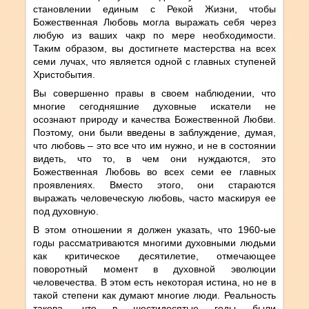
становлении единым с Рекой Жизни, чтобы
Божественная Любовь могла выражать себя через
любую из ваших чакр по мере необходимости.
Таким образом, вы достигнете мастерства на всех
семи лучах, что является одной с главных ступеней
Христобытия.
Вы совершенно правы в своем наблюдении, что
многие сегодняшние духовные искатели не
осознают природу и качества Божественной Любви.
Поэтому, они были введены в заблуждение, думая,
что любовь – это все что им нужно, и не в состоянии
видеть, что то, в чем они нуждаются, это
Божественная Любовь во всех семи ее главных
проявлениях. Вместо этого, они стараются
выражать человеческую любовь, часто маскируя ее
под духовную.
В этом отношении я должен указать, что 1960-ые
годы рассматриваются многими духовными людьми
как критическое десятилетие, отмечающее
поворотный момент в духовной эволюции
человечества. В этом есть некоторая истина, но не в
такой степени как думают многие люди. Реальность
такова, что в шестидесятые годы были