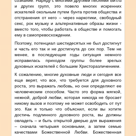
сознание. Наряду с многими другими песнями Битлз
и других групп, это повело многих искренних
искателей окольным путем бунта против общества и
отстранения от него – через наркотики, свободный
секс, рок музыку и альтернативные образы жизни -
вместо того, чтобы работать в обществе и помогать
ему в самопревосхождении.
Поэтому, потенциал шестидесятых не был достигнут
и часть его так и не достигнута до сих пор. Тем не
менее, в последующие годы ситуация немного
исправилась приходом группы более зрелых
духовных искателей с б
о
льшим Христоразличением.
К сожалению, многие духовные люди и сегодня все
еще верят, что все, что требуется для духовного
роста, это выражать любовь, но они определяют ее
человеческим способом. Часто это форма мягкой,
нежной, доброй любви, которая никогда не бросает
никому вызов и поэтому не может освободить от пут
эго. Как я только что объяснил, если вы хотите
достичь подлинного духовного роста, вы должны
овладеть – и быть открытой дверью для выражения
– сначала четырьмя основными, а затем семью
качествами Божественной Любви. Божественная