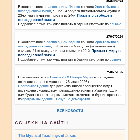
05/08/2026
В соответствии с
расписанием бдения
по книге
Христобытие в
повседневной жизни
, с 6 по 14 августа (включительно) изучаем
23-ю главу и читаем призыв из 24-й:
Призыв о свободе в
повседневной жизни
.
Подробнее о том, как участвовать в бдении смотрите по
ссылке
.
27/07/2026
В соответствии с
расписанием бдения
по книге
Христобытие в
повседневной жизни
,
с 28 июля по 5 августа (включительно)
изучаем 21-ю главу и читаем призыв из 22-й:
Призыв к миру в
повседневной жизни.
Подробнее о том, как участвовать в бдении смотрите по
ссылке
.
25/07/2026
Присоединяйтесь к
Бдению-500 Матери Марии
в последнее
воскресенье этого месяца — 26 июля 2026 г.
Программа Бдения
для русскоязычного сообщества будет
посвящена скорейшему прекращению войны в Украине. Если
вам будет позволять время можете включить в бдение призывы
из
программы бдения - Фокус на демократии
.
ВСЕ НОВОСТИ
ССЫЛКИ НА САЙТЫ
The Mystical Teachings of Jesus