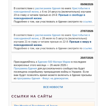
05/08/2026
В соответствии с
расписанием бдения
по книге
Христобытие в
повседневной жизни
, с 6 по 14 августа (включительно) изучаем
23-ю главу и читаем призыв из 24-й:
Призыв о свободе в
повседневной жизни
.
Подробнее о том, как участвовать в бдении смотрите по
ссылке
.
27/07/2026
В соответствии с
расписанием бдения
по книге
Христобытие в
повседневной жизни
,
с 28 июля по 5 августа (включительно)
изучаем 21-ю главу и читаем призыв из 22-й:
Призыв к миру в
повседневной жизни.
Подробнее о том, как участвовать в бдении смотрите по
ссылке
.
25/07/2026
Присоединяйтесь к
Бдению-500 Матери Марии
в последнее
воскресенье этого месяца — 26 июля 2026 г.
Программа Бдения
для русскоязычного сообщества будет
посвящена скорейшему прекращению войны в Украине. Если
вам будет позволять время можете включить в бдение призывы
из
программы бдения - Фокус на демократии
.
ВСЕ НОВОСТИ
ССЫЛКИ НА САЙТЫ
The Mystical Teachings of Jesus