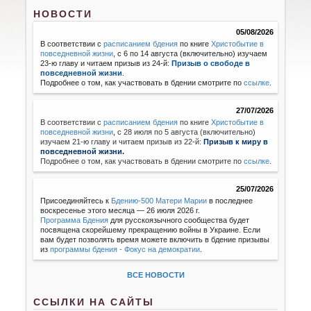
НОВОСТИ
05/08/2026
В соответствии с
расписанием бдения
по книге
Христобытие в
повседневной жизни
, с 6 по 14 августа (включительно) изучаем
23-ю главу и читаем призыв из 24-й:
Призыв о свободе в
повседневной жизни
.
Подробнее о том, как участвовать в бдении смотрите по
ссылке
.
27/07/2026
В соответствии с
расписанием бдения
по книге
Христобытие в
повседневной жизни
,
с 28 июля по 5 августа (включительно)
изучаем 21-ю главу и читаем призыв из 22-й:
Призыв к миру в
повседневной жизни.
Подробнее о том, как участвовать в бдении смотрите по
ссылке
.
25/07/2026
Присоединяйтесь к
Бдению-500 Матери Марии
в последнее
воскресенье этого месяца — 26 июля 2026 г.
Программа Бдения
для русскоязычного сообщества будет
посвящена скорейшему прекращению войны в Украине. Если
вам будет позволять время можете включить в бдение призывы
из
программы бдения - Фокус на демократии
.
ВСЕ НОВОСТИ
ССЫЛКИ НА САЙТЫ