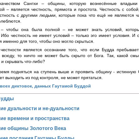
качеством Сангхи – общины, которую вознесённые владыки
й – является честность, прямота и простота. Честность с собой,
естность с другими людьми, которые пока что ещё не являются ч
олеблются.
 – чтобы она была полной – не может знать условий, котор
 Ибо честность не имеет условий – только эго имеет условия. И 
я именно для того, чтобы оно могло скрыться.
честности является осознание того, что если Будда пребывает
 всюду, то ничто не может быть скрыто от Бога. Так, какой см
 и скрывать что-либо?
ремя подняться на ступень выше и проявить общину -
истинную 
ет выходить из под контроля, не может прятаться.
всех диктовок, данных Гаутамой Буддой
Будды
ие дуальности и не-дуальности
ие времени и пространства
ие общины Золотого Века
ние послания Гаутамы Будды