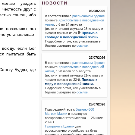
НОВОСТИ
 желают увидеть
 честность друг с
05/08/2026
астью сангхи, ибо
В соответствии с
расписанием бдения
по книге
Христобытие в повседневной
жизни
, с 6 по 14 августа
ые позволяют эго
(включительно) изучаем 23-ю главу и
читаем призыв из 24-й:
Призыв о
оно устанавливает
свободе в повседневной жизни
.
Подробнее о том, как участвовать в
бдении смотрите по
ссылке
.
 всюду, если Бог
ысл пытаться быть
27/07/2026
В соответствии с
расписанием бдения
по книге
Христобытие в повседневной
Сангху Будды, где
жизни
,
с 28 июля по 5 августа
(включительно) изучаем 21-ю главу и
читаем призыв из 22-й:
Призыв к
миру в повседневной жизни.
Подробнее о том, как участвовать в
бдении смотрите по
ссылке
.
25/07/2026
Присоединяйтесь к
Бдению-500
Матери Марии
в последнее
воскресенье этого месяца — 26 июля
2026 г.
Программа Бдения
для
русскоязычного сообщества будет
посвящена скорейшему прекращению