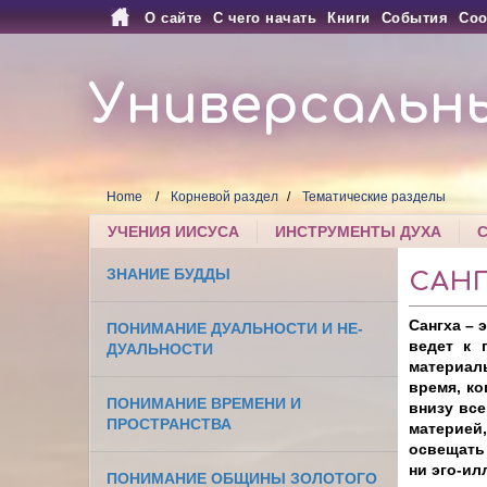
О сайте
С чего начать
Книги
События
Соо
Универсальн
Home
Корневой раздел
Тематические разделы
УЧЕНИЯ ИИСУСА
ИНСТРУМЕНТЫ ДУХА
ЗНАНИЕ БУДДЫ
САН
C
ангха – 
ПОНИМАНИЕ ДУАЛЬНОСТИ И НЕ-
ведет к 
ДУАЛЬНОСТИ
материал
время, ко
ПОНИМАНИЕ ВРЕМЕНИ И
внизу вс
ПРОСТРАНСТВА
материей
освещать 
ни эго-ил
ПОНИМАНИЕ ОБЩИНЫ ЗОЛОТОГО