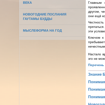
ВЕКА
Главным 
проявленно
другом, ч
НОВОГОДНИЕ ПОСЛАНИЯ
они ещё к
ГАУТАМЫ БУДДЫ
Честность
прятаться.
МЫСЛЕФОРМА НА ГОД
эти услови
Ключом к 
пребывает
нечестным
Настало в
эго не мож
Перечень 
Знание 
Пониман
Пониман
Пониман
Новогод