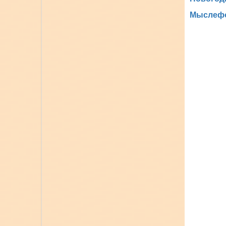
Мыслефо