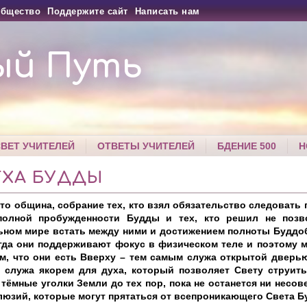
бщество
Поддержите сайт
Написать нам
ый Путь
СВЕТ УЧИТЕЛЕЙ
ОТВЕТЫ УЧИТЕЛЕЙ
БДЕНИЕ 500
Н
ГХА БУДДЫ
это община, собрание тех, кто взял обязательство следовать 
полной пробужденности Будды и тех, кто решил не позв
ьном мире встать между ними и достижением полноты Буддоб
гда они поддерживают фокус в физическом теле и поэтому м
ем, что они есть Вверху – тем самым служа открытой дверь
, служа якорем для духа, который позволяет Свету струить
тёмные уголки Земли до тех пор, пока не останется ни несо
люзий, которые могут прятаться от всепроникающего Света Б