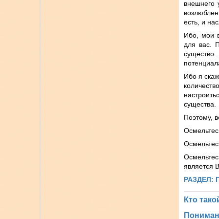
внешнего 
возлюблен
есть, и н
Ибо, мои 
для вас. 
существо
потенциал
Ибо я скаж
количеств
настроить
существа.
Поэтому, 
Осмельтес
Осмельтесь
Осмельтес
является 
РАЗДЕЛ: 
Кто так
Пониман