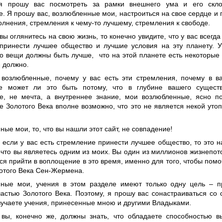
я прошу вас посмотреть за рамки внешнего ума и его склон
. Я прошу вас, возлюбленные мои, настроиться на свое сердце и п
олнения, стремления к чему-то лучшему, стремления к свободе.
ы оглянитесь на свою жизнь, то конечно увидите, что у вас всегда
принести лучшее общество и лучшие условия на эту планету. У
что вещи должны быть лучше, что на этой планете есть некоторые
е должно.
 возлюбленные, почему у вас есть эти стремления, почему в в
е может ли это быть потому, что в глубине вашего существ
е, не мечта, а внутреннее знание, мои возлюбленные, ясно п
е Золотого Века вполне возможно, что это не является некой уто
ые мои, то, что вы нашли этот сайт, не совпадение!
, если у вас есть стремление принести лучшее общество, то это 
, что вы являетесь одним из моих. Вы один из миллионов жизнепот
ся прийти в воплощение в это время, именно для того, чтобы пом
отого Века Сен-Жермена.
ные мои, учения в этом разделе имеют только одну цель – пр
частью Золотого Века. Поэтому, я прошу вас сонастраиваться со
изучаете учения, принесенные мною и другими Владыками.
 вы, конечно же, должны знать, что обладаете способностью в