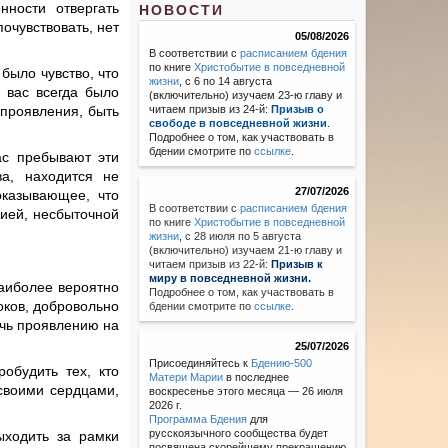
ности отвергать
НОВОСТИ
очувствовать, нет
05/08/2026
В соответствии с
расписанием бдения
по книге
Христобытие в повседневной
 было чувство, что
жизни
, с 6 по 14 августа
 вас всегда было
(включительно) изучаем 23-ю главу и
 проявления, быть
читаем призыв из 24-й:
Призыв о
свободе в повседневной жизни
.
Подробнее о том, как участвовать в
бдении смотрите по
ссылке
.
ас пребывают эти
а, находится не
27/07/2026
оказывающее, что
В соответствии с
расписанием бдения
пией, несбыточной
по книге
Христобытие в повседневной
жизни
,
с 28 июля по 5 августа
(включительно) изучаем 21-ю главу и
читаем призыв из 22-й:
Призыв к
миру в повседневной жизни.
наиболее вероятно
Подробнее о том, как участвовать в
оков, добровольно
бдении смотрите по
ссылке
.
очь проявлению на
25/07/2026
Присоединяйтесь к
Бдению-500
обудить тех, кто
Матери Марии
в последнее
 своими сердцами,
воскресенье этого месяца — 26 июля
2026 г.
Программа Бдения
для
русскоязычного сообщества будет
ыходить за рамки
посвящена скорейшему прекращению