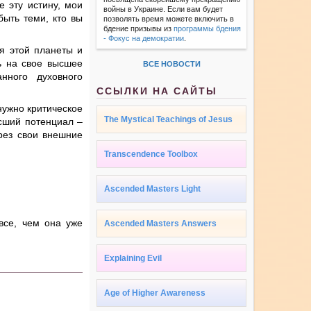
е эту истину, мои
войны в Украине. Если вам будет
ть теми, кто вы
позволять время можете включить в
бдение призывы из
программы бдения
- Фокус на демократии
.
я этой планеты и
сь на свое высшее
ВСЕ НОВОСТИ
нного духовного
ССЫЛКИ НА САЙТЫ
нужно критическое
The Mystical Teachings of Jesus
сший потенциал –
рез свои внешние
Transcendence Toolbox
Ascended Masters Light
все, чем она уже
Ascended Masters Answers
Explaining Evil
Age of Higher Awareness