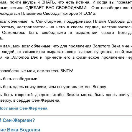
ума, пойти внутрь и ЗНАТЬ, что есть истина. И когда вы познает
ные, истина СДЕЛАЕТ ВАС СВОБОДНЫМИ! Она освободит вас бы
аслаждаться Пламенем Свободы, которое Я ЕСМЬ.
возлюбленные, я, Сен-Жермен, поддерживаю Пламя Свободы дл
Поэтому, настраиваетесь на него в своем сердце, настраиваете
. Осмельтесь быть свободными в выражении своего Бого-да
а.
у вам, мои возлюбленные, что для проявления Золотого Века мне 
о людей, отважившихся выражать свои высшие существа, свой вы
ся на
Золотой Век
и принести его в физическое проявление че
возлюбленные мои, осмельтесь БЫТЬ!
ь быть свободными!
 быть здесь внизу всем, чем вы уже являетесь Вверху.
ь быть открытой дверью, чтобы Земля могла быть здесь внизу 
Вверху, в сердце Сен-Жермена.
Послания Сен-Жермена
ой Сен-Жермен?
ие Века Водолея