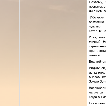
Поэтому, 
незнакомое
ли в нем в
Ибо если в
возможно 
чувство, 
которых н
Итак, мои
мечты? Н
стремлени
принесени
мечтой.
Возлюбленн
Видите ли
из-за того
вызвавших
Земле Зол
Возлюблен
является 
когда вы 
Поскольку