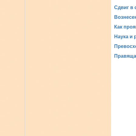
Сдвиг в 
Вознесе
Как проя
Наука и 
Превосх
Правящая