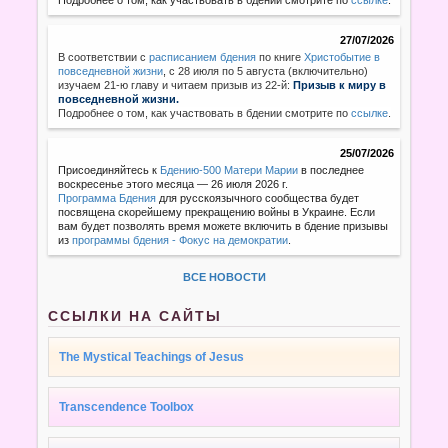
27/07/2026
В соответствии с
расписанием бдения
по книге
Христобытие в
повседневной жизни
,
с 28 июля по 5 августа (включительно)
изучаем 21-ю главу и читаем призыв из 22-й:
Призыв к миру в
повседневной жизни.
Подробнее о том, как участвовать в бдении смотрите по
ссылке
.
25/07/2026
Присоединяйтесь к
Бдению-500 Матери Марии
в последнее
воскресенье этого месяца — 26 июля 2026 г.
Программа Бдения
для русскоязычного сообщества будет
посвящена скорейшему прекращению войны в Украине. Если
вам будет позволять время можете включить в бдение призывы
из
программы бдения - Фокус на демократии
.
ВСЕ НОВОСТИ
ССЫЛКИ НА САЙТЫ
The Mystical Teachings of Jesus
Transcendence Toolbox