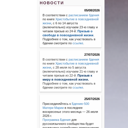
НОВОСТИ
05/08/2026
В соответствии с
расписанием бдения
по книге
Христобытие в повседневной
жизни
, с 6 по 14 августа
(включительно) изучаем 23-ю главу и
читаем призыв из 24-й:
Призыв о
свободе в повседневной жизни
.
Подробнее о том, как участвовать в
бдении смотрите по
ссылке
.
27/07/2026
В соответствии с
расписанием бдения
по книге
Христобытие в повседневной
жизни
,
с 28 июля по 5 августа
(включительно) изучаем 21-ю главу и
читаем призыв из 22-й:
Призыв к
миру в повседневной жизни.
Подробнее о том, как участвовать в
бдении смотрите по
ссылке
.
25/07/2026
Присоединяйтесь к
Бдению-500
Матери Марии
в последнее
воскресенье этого месяца — 26 июля
2026 г.
Программа Бдения
для
русскоязычного сообщества будет
посвящена скорейшему прекращению