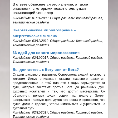
В ответе объясняется это явление, а также
опасности, с которыми может столкнуться
начинающий ченнелер.
Ким Майклс
,
01/01/2003
,
Общие разделы
,
Корневой раздел
,
Тематические разделы
Энергетическое мировоззрение –
энергетическая гигиена
Ким Майклс
,
03/12/2012
,
Общие разделы
,
Корневой раздел
,
Тематические разделы
36 идей для нового мировоззрения
Ким Майклс
,
02/11/2017
,
Общие разделы
,
Корневой раздел
,
Тематические разделы
Вы двигаетесь к Богу или от Бога?
Стадии духовного развития. Основополагающий дискурс, в
котором Иисус описывает стадии духовного развития,
представленные на этой планете. Стадии варьируются от
душ, которые восстают против Бога, до раненных душ,
духовных искателей и тех, кто достиг мастерства. Он
объясняет, почему души сошли на планету Земля,
раскрывает главную цель духовного роста и проясняет, что
душа должна сделать, чтобы измениться и укрепиться на
духовном пути.
Ким Майклс
,
02/11/2017
,
Общие разделы
,
Корневой раздел
,
Тематические разделы