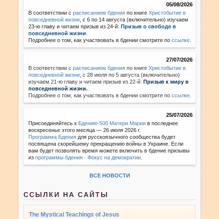
05/08/2026
В соответствии с
расписанием бдения
по книге
Христобытие в
повседневной жизни
, с 6 по 14 августа (включительно) изучаем
23-ю главу и читаем призыв из 24-й:
Призыв о свободе в
повседневной жизни
.
Подробнее о том, как участвовать в бдении смотрите по
ссылке
.
27/07/2026
В соответствии с
расписанием бдения
по книге
Христобытие в
повседневной жизни
,
с 28 июля по 5 августа (включительно)
изучаем 21-ю главу и читаем призыв из 22-й:
Призыв к миру в
повседневной жизни.
Подробнее о том, как участвовать в бдении смотрите по
ссылке
.
25/07/2026
Присоединяйтесь к
Бдению-500 Матери Марии
в последнее
воскресенье этого месяца — 26 июля 2026 г.
Программа Бдения
для русскоязычного сообщества будет
посвящена скорейшему прекращению войны в Украине. Если
вам будет позволять время можете включить в бдение призывы
из
программы бдения - Фокус на демократии
.
ВСЕ НОВОСТИ
ССЫЛКИ НА САЙТЫ
The Mystical Teachings of Jesus