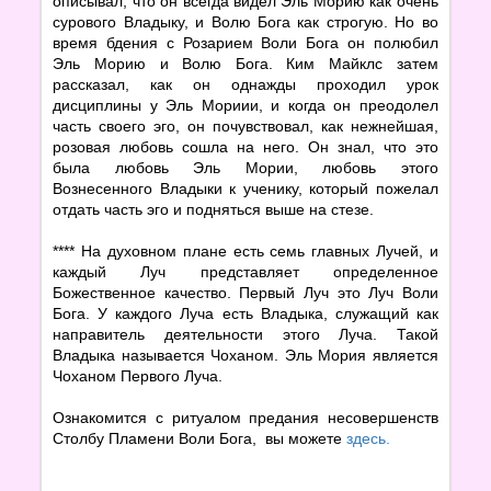
описывал, что он всегда видел Эль Морию как очень
сурового Владыку, и Волю Бога как строгую. Но во
время бдения с Розарием Воли Бога он полюбил
Эль Морию и Волю Бога. Ким Майклс затем
рассказал, как он однажды проходил урок
дисциплины у Эль Мориии, и когда он преодолел
часть своего эго, он почувствовал, как нежнейшая,
розовая любовь сошла на него. Он знал, что это
была любовь Эль Мории, любовь этого
Вознесенного Владыки к ученику, который пожелал
отдать часть эго и подняться выше на стезе.
**** На духовном плане есть семь главных Лучей, и
каждый Луч представляет определенное
Божественное качество. Первый Луч это Луч Воли
Бога. У каждого Луча есть Владыка, служащий как
направитель деятельности этого Луча. Такой
Владыка называется Чоханом. Эль Мория является
Чоханом Первого Луча.
Ознакомится с ритуалом предания несовершенств
Столбу Пламени Воли Бога, вы можете
здесь.