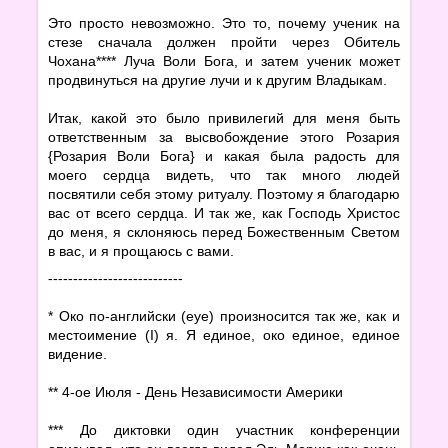
Это просто невозможно. Это то, почему ученик на
стезе сначала должен пройти через Обитель
Чохана**** Луча Воли Бога, и затем ученик может
продвинуться на другие лучи и к другим Владыкам.
Итак, какой это было привилегий для меня быть
ответственным за высвобождение этого Розария
{Розария Воли Бога} и какая была радость для
моего сердца видеть, что так много людей
посвятили себя этому ритуалу. Поэтому я благодарю
вас от всего сердца. И так же, как Господь Христос
до меня, я склоняюсь перед Божественным Светом
в вас, и я прощаюсь с вами.
---------------------------
* Око по-английски (eye) произносится так же, как и
местоимение (I) я. Я единое, око единое, единое
видение.
** 4-ое Июля - День Независимости Америки
*** До диктовки один участник конференции