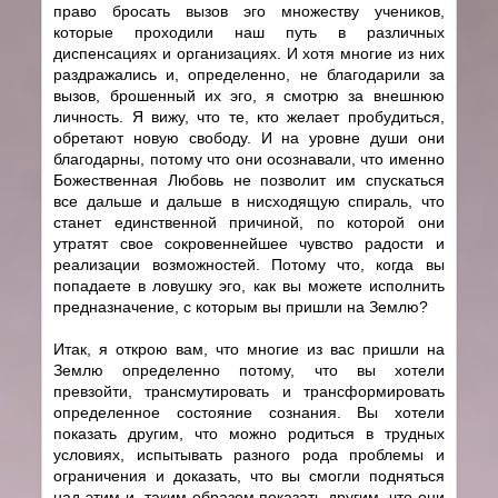
право бросать вызов эго множеству учеников,
которые проходили наш путь в различных
диспенсациях и организациях. И хотя многие из них
раздражались и, определенно, не благодарили за
вызов, брошенный их эго, я смотрю за внешнюю
личность. Я вижу, что те, кто желает пробудиться,
обретают новую свободу. И на уровне души они
благодарны, потому что они осознавали, что именно
Божественная Любовь не позволит им спускаться
все дальше и дальше в нисходящую спираль, что
станет единственной причиной, по которой они
утратят свое сокровеннейшее чувство радости и
реализации возможностей. Потому что, когда вы
попадаете в ловушку эго, как вы можете исполнить
предназначение, с которым вы пришли на Землю?
Итак, я открою вам, что многие из вас пришли на
Землю определенно потому, что вы хотели
превзойти, трансмутировать и трансформировать
определенное состояние сознания. Вы хотели
показать другим, что можно родиться в трудных
условиях, испытывать разного рода проблемы и
ограничения и доказать, что вы смогли подняться
над этим и, таким образом показать другим, что они