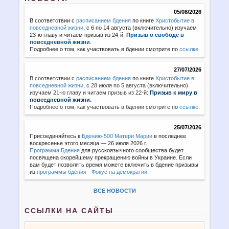
05/08/2026
В соответствии с
расписанием бдения
по книге
Христобытие в
повседневной жизни
, с 6 по 14 августа (включительно) изучаем
23-ю главу и читаем призыв из 24-й:
Призыв о свободе в
повседневной жизни
.
Подробнее о том, как участвовать в бдении смотрите по
ссылке
.
27/07/2026
В соответствии с
расписанием бдения
по книге
Христобытие в
повседневной жизни
,
с 28 июля по 5 августа (включительно)
изучаем 21-ю главу и читаем призыв из 22-й:
Призыв к миру в
повседневной жизни.
Подробнее о том, как участвовать в бдении смотрите по
ссылке
.
25/07/2026
Присоединяйтесь к
Бдению-500 Матери Марии
в последнее
воскресенье этого месяца — 26 июля 2026 г.
Программа Бдения
для русскоязычного сообщества будет
посвящена скорейшему прекращению войны в Украине. Если
вам будет позволять время можете включить в бдение призывы
из
программы бдения - Фокус на демократии
.
ВСЕ НОВОСТИ
ССЫЛКИ НА САЙТЫ