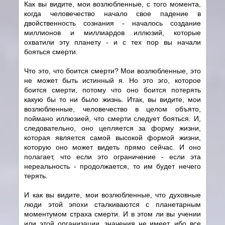
Как вы видите, мои возлюбленные, с того момента,
когда человечество начало свое падение в
двойственность сознания - началось создание
миллионов и миллиардов иллюзий, которые
охватили эту планету - и с тех пор вы начали
бояться смерти.
Что это, что боится смерти? Мои возлюбленные, это
не может быть истинный я. Но это эго, которое
боится смерти, потому что оно боится потерять
какую бы то ни было жизнь. Итак, вы видите, мои
возлюбленные, человечество в целом объято,
поймано иллюзией, что смерти следует бояться. И,
следовательно, оно цепляется за форму жизни,
которая является самой высокой формой жизни,
которую оно может видеть прямо сейчас. И оно
полагает, что если это ограничение - если эта
нереальность - продолжается, то им будет нечего
терять.
И как вы видите, мои возлюбленные, что духовные
люди этой эпохи сталкиваются с планетарным
моментумом страха смерти. И в этом ли вы учении
или этой организации, значения не имеет, ибо все