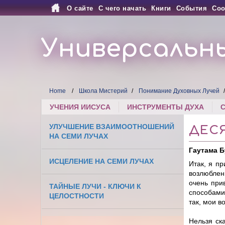
О сайте
С чего начать
Книги
События
Соо
Универсальн
Home
Школа Мистерий
Понимание Духовных Лучей
УЧЕНИЯ ИИСУСА
ИНСТРУМЕНТЫ ДУХА
УЛУЧШЕНИЕ ВЗАИМООТНОШЕНИЙ
ДЕС
НА СЕМИ ЛУЧАХ
Гаутама 
ИСЦЕЛЕНИЕ НА СЕМИ ЛУЧАХ
Итак, я п
возлюблен
очень при
ТАЙНЫЕ ЛУЧИ - КЛЮЧИ К
способами
ЦЕЛОСТНОСТИ
так, мои 
Нельзя ска