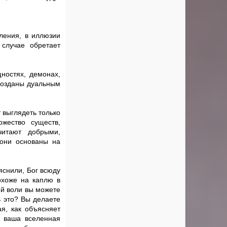
еления, в иллюзии
случае обретает
ностях, демонах,
 созданы дуальным
 выглядеть только
жество существ,
читают добрыми,
они основаны на
яснили, Бог всюду
охоже на каплю в
ой воли вы можете
ь это? Вы делаете
ая, как объясняет
ы ваша вселенная