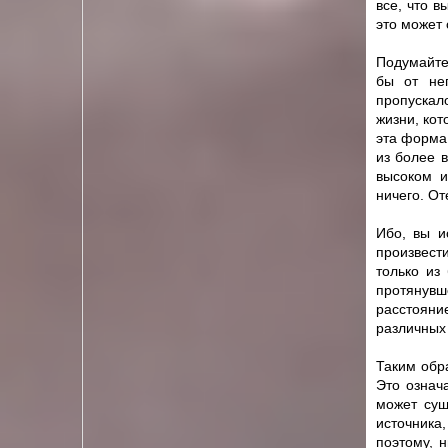
все, что в
это может 
Подумайте 
бы от нег
пропускало
жизни, кот
эта форма
из более в
высоком и
ничего. От
Ибо, вы и
произвест
только из
протянув
расстояни
различных 
Таким обр
Это означа
может сущ
источника
поэтому, 