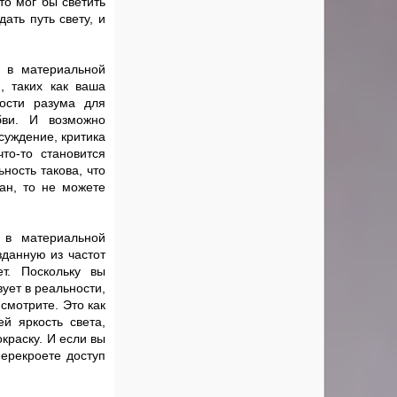
то мог бы светить
ать путь свету, и
я в материальной
, таких как ваша
ности разума для
бви. И возможно
осуждение, критика
что-то становится
ность такова, что
ран, то не можете
 в материальной
зданную из частот
т. Поскольку вы
ует в реальности,
смотрите. Это как
й яркость света,
краску. И если вы
перекроете доступ