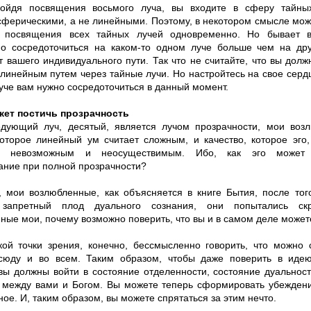
ойдя посвящения восьмого луча, вы входите в сферу тайных
сферическими, а не линейными. Поэтому, в некотором смысле можн
е посвящения всех тайных лучей одновременно. Но бывает в
о сосредоточиться на каком-то одном луче больше чем на дру
т вашего индивидуального пути. Так что не считайте, что вы долж
линейным путем через тайные лучи. Но настройтесь на свое сердц
уче вам нужно сосредоточиться в данный момент.
жет постичь прозрачность
едующий луч, десятый, является лучом прозрачности, мои воз
которое линейный ум считает сложным, и качество, которое эго,
о невозможным и неосуществимым. Ибо, как эго может 
ание при полной прозрачности?
, мои возлюбленные, как объясняется в книге Бытия, после тог
 запретный плод дуального сознания, они попытались ск
ные мои, почему возможно поверить, что вы и в самом деле может
кой точки зрения, конечно, бессмысленно говорить, что можно 
сюду и во всем. Таким образом, чтобы даже поверить в иде
 вы должны войти в состояние отделенности, состояние дуальност
 между вами и Богом. Вы можете теперь сформировать убеждение
ое. И, таким образом, вы можете спрятаться за этим нечто.