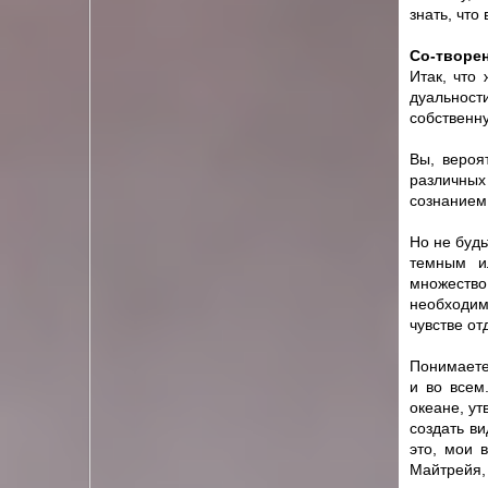
знать, что
Cо-творен
Итак, что
дуальност
собственн
Вы, вероя
различных
сознанием
Но не будь
темным ил
множеств
необходи
чувстве от
Понимаете
и во всем
океане, у
создать в
это, мои 
Майтрейя,