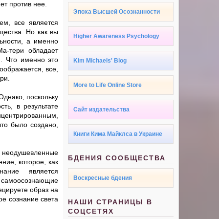
ет против нее.
Эпоха Высшей Осознанности
ем, все является
щества. Но как вы
Higher Awareness Psychology
ьности, а именно
Ма-тери обладает
. Что именно это
Kim Michaels' Blog
воображается, все,
ри.
More to Life Online Store
Однако, поскольку
сть, в результате
Сайт издательства
онцентрированным,
что было создано,
Книги Кима Майклса в Украине
ак неодушевленные
БДЕНИЯ СООБЩЕСТВА
ние, которое, как
ание является
Воскресные бдения
ак самоосознающие
ецируете образ на
ое сознание света
НАШИ СТРАНИЦЫ В
СОЦСЕТЯХ