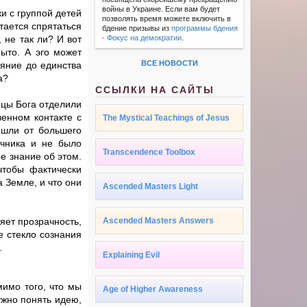
войны в Украине. Если вам будет
ки с группой детей
позволять время можете включить в
ытается спрятаться
бдение призывы из
программы бдения
 не так ли? И вот
- Фокус на демократии
.
рыто. А эго может
ВСЕ НОВОСТИ
ояние до единства
а?
ССЫЛКИ НА САЙТЫ
рцы Бога отделили
венном контакте с
The Mystical Teachings of Jesus
ошли от большего
очника и не было
Transcendence Toolbox
е знание об этом.
чтобы фактически
а Земле, и что они
Ascended Masters Light
няет прозрачность,
Ascended Masters Answers
е стекло сознания
.
Explaining Evil
мимо того, что мы
Age of Higher Awareness
ужно понять идею,