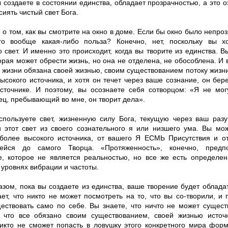
ы создаете в состоянии единства, обладает прозрачностью, а это о
сиять чистый свет Бога.
о том, как вы смотрите на окно в доме. Если бы окно было непроз
о вообще какая-либо польза? Конечно, нет, поскольку вы х
 свет. И именно это происходит, когда вы творите из единства. 
орая может обрести жизнь, но она не отделена, не обособлена. И 
 жизни обязана своей жизнью, своим существованием потоку жиз
ысокого источника, и хотя он течет через ваше сознание, он бер
сточнике. И поэтому, вы осознаете себя cотворцом: «Я не мог
ец, пребывающий во мне, он творит дела».
спользуете свет, жизненную силу Бога, текущую через ваш раз
и этот свет из своего сознательного я или низшего ума. Вы мо
 более высокого источника, от вашего Я ЕСМЬ Присутствия и от
шейся до самого Творца. «Протяженность», конечно, предп
е, которое не является реальностью, но все же есть определен
уровнях вибрации и частоты.
азом, пока вы создаете из единства, ваше творение будет облада
ет, что никто не может посмотреть на то, что вы cо-творили, и 
ествовать само по себе. Вы знаете, что ничто не может сущест
, что все обязано своим существованием, своей жизнью источ
никто не сможет попасть в ловушку этого конкретного мира фор