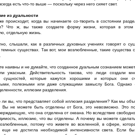
 всегда есть что-то выше — поскольку через него сияет свет.
ие из дуальности
 же происходит, когда вы начинаете cо-творить в состоянии разд
и? Что ж, вы также создаете форму жизни, которая в этом 
ую, отдельную жизнь.
тно, слышали, как в различных духовных учениях говорят о сущ
 темных существах. Так вот, мои возлюбленные, такие существа
.
те наивны и не думайте, что созданное дуальным сознанием может
и ужасным. Действительность такова, что люди создали мно
о сущностей, которые кажутся хорошими и которых они с
мыми, полезными или даже служащими замыслу Бога. Однако 
деленности, иллюзии разделения.
 ли вы, что представляет собой иллюзия разделения? Как мы объ
. Вы не можете быть отделены от Бога, это невозможно. Это п
тверждающую, что она отделена от океана. Но вследствие свободн
идимость, иллюзию, что вы отделены. А почему вы можете сделат
возлюбленные, потому что живете во вселенной, в сфере, котор
 еще не достигла необходимой интенсивности света. Если б