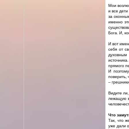
Мои возлюб
и все дети
за оконным
именно эт
существова
Бога. И, к
И вот имен
себя от с
духовным 
источника
прямого п
И поэтому
поверить, 
– грешники
Видите ли,
лежащую в
человечест
Что замут
Так, что 
уже дали 