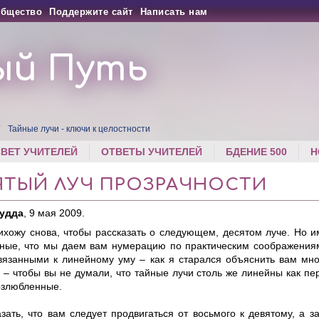
бщество
Поддержите сайт
Написать нам
ый Путь
Тайные лучи - ключи к целостности
СВЕТ УЧИТЕЛЕЙ
ОТВЕТЫ УЧИТЕЛЕЙ
БДЕНИЕ 500
Н
ЯТЫЙ ЛУЧ ПРОЗРАЧНОСТИ
Будда
, 9 мая 2009.
рихожу снова, чтобы рассказать о следующем, десятом луче. Но и
ные, что мы даем вам нумерацию по практическим соображениям
вязанными к линейному уму – как я старался объяснить вам мн
 – чтобы вы не думали, что тайные лучи столь же линейны как пе
возлюбленные.
зать, что вам следует продвигаться от восьмого к девятому, а з