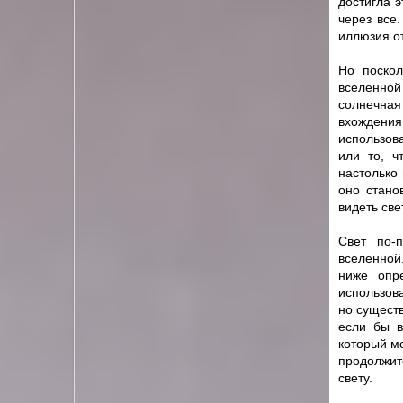
достигла э
через все
иллюзия о
Но поскол
вселенной
солнечная
вхождени
использова
или то, ч
настолько 
оно стано
видеть свет
Свет по-п
вселенной
ниже опр
использов
но существ
если бы в
который мо
продолжит
свету.