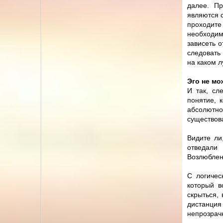
далее. Пр
являются 
проходит
необходим
зависеть о
следовать 
на каком л
Эго не мо
И так, сл
понятие, 
абсолютн
существов
Видите ли
отведали
Возлюблен
С логичес
который в
скрыться,
дистанция
непрозрачн