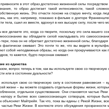
 привносите в этот образ достаточно жизненной силы посредством
знания, то образ достигает такой интенсивности, такой сложно
обственную жизнь. Это отчасти похоже на старую мечту, когда люди
знь, как это, например, показано в фильме о докторе Франкенште
ти тела, сшил их вместе, вдохнул в них высшую силу, после чего м
ы все делаете это, когда cо-творите, поскольку это сила вашего с
моосознанию вы обладаете силой накладывать это самоосознание
-тери, пока он не обретает достаточно жизненной силы, благодар
з фактически оживает. Это почти то же, что вы видите в мультфи
яют собой неподвижные образы, но когда они прокручиваются как
дров, то кажется, будто персонаж оживает.
ие из единства
зом, вопрос теперь в том, как вы используете свою cо-творческую 
сти или в состоянии дуальности?
, используя свою cо-творческую силу в состоянии равновесия – е
всей жизни – вы можете создавать отдельные формы жизни, которы
собленное, отдельное существование. Они становятся частью Реки
 напору и Бытию всех самоосознающих cотворцов, которые были
к объясняет Майтрейя. Так что, пока вы едины с Рекой Жизни, все,
 частью Реки Жизни. В контексте этого обсуждения прозрачности м