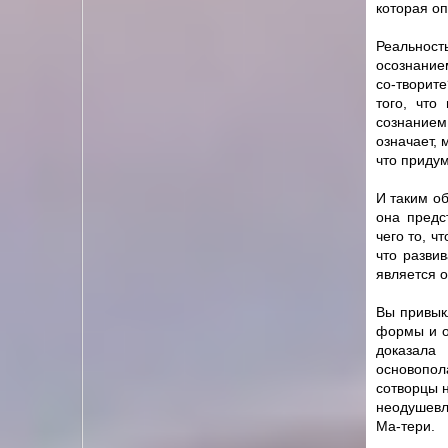
которая оп
Реальност
осознание
cо-творит
того, что
сознанием
означает, 
что приду
И таким о
она предс
чего то, ч
что разви
является о
Вы привык
формы и об
доказал
основопол
cотворцы н
неодушевл
Ма-тери.