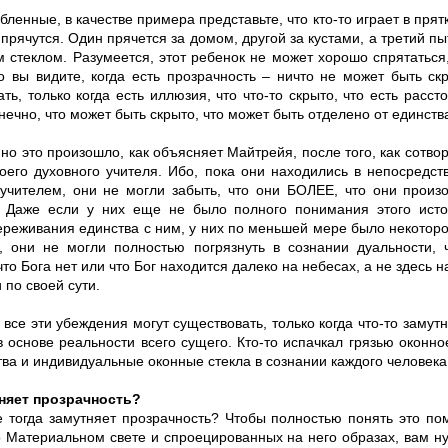
ленные, в качестве примера представьте, что кто-то играет в прят
 прячутся. Один прячется за домом, другой за кустами, а третий п
 стеклом. Разумеется, этот ребенок не может хорошо спрятаться,
о вы видите, когда есть прозрачность – ничто не может быть ск
ть, только когда есть иллюзия, что что-то скрыто, что есть расст
онечно, что может быть скрыто, что может быть отделено от единств
но это произошло, как объясняет Майтрейя, после того, как cотво
воего духовного учителя. Ибо, пока они находились в непосредст
учителем, они не могли забыть, что они БОЛЕЕ, что они произ
. Даже если у них еще не было полного понимания этого ист
ереживания единства с ним, у них по меньшей мере было некоторо
, они не могли полностью погрязнуть в сознании дуальности, 
что Бога нет или что Бог находится далеко на небесах, а не здесь н
 по своей сути.
 все эти убеждения могут существовать, только когда что-то замут
 основе реальности всего сущего. Кто-то испачкал грязью оконно
ва и индивидуальные оконные стекла в сознании каждого человека
няет прозрачность?
же тогда замутняет прозрачность? Чтобы полностью понять это по
о Материальном свете и спроецированных на него образах, вам н