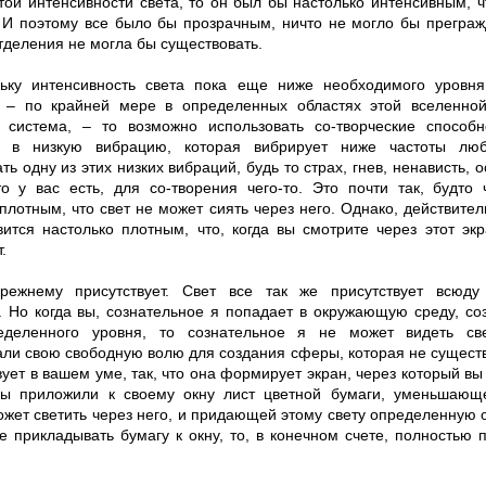
той интенсивности света, то он был бы настолько интенсивным, ч
. И поэтому все было бы прозрачным, ничто не могло бы прегражд
тделения не могла бы существовать.
ьку интенсивность света пока еще ниже необходимого уровн
 – по крайней мере в определенных областях этой вселенной
 система, – то возможно использовать cо-творческие способ
я в низкую вибрацию, которая вибрирует ниже частоты лю
ть одну из этих низких вибраций, будь то страх, гнев, ненависть, 
то у вас есть, для cо-творения чего-то. Это почти так, будто 
плотным, что свет не может сиять через него. Однако, действитель
вится настолько плотным, что, когда вы смотрите через этот эк
.
режнему присутствует. Свет все так же присутствует всюду
. Но когда вы, сознательное я попадает в окружающую среду, со
еделенного уровня, то сознательное я не может видеть све
али свою свободную волю для создания сферы, которая не существ
ует в вашем уме, так, что она формирует экран, через который вы 
ы приложили к своему окну лист цветной бумаги, уменьшающе
жет светить через него, и придающей этому свету определенную о
е прикладывать бумагу к окну, то, в конечном счете, полностью 