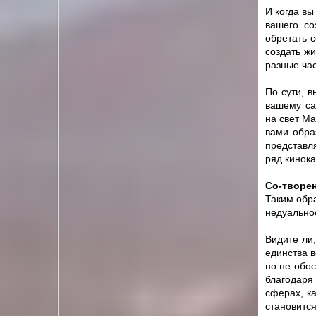
И когда вы
вашего со
обретать с
создать жи
разные час
По сути, в
вашему са
на свет Ма
вами обра
представл
ряд кинока
Cо-творен
Таким обра
недуально
Видите ли
единства 
но не обо
благодаря
сферах, ка
становится