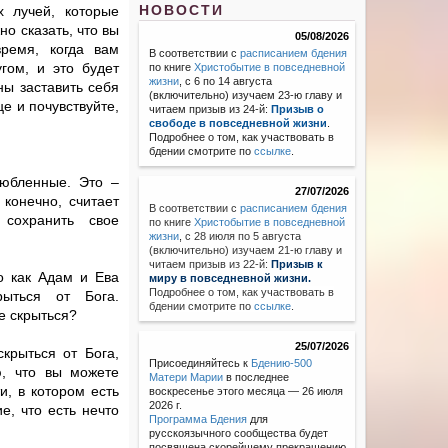
НОВОСТИ
 лучей, которые
о сказать, что вы
05/08/2026
ремя, когда вам
В соответствии с
расписанием бдения
гом, и это будет
по книге
Христобытие в повседневной
жизни
, с 6 по 14 августа
ны заставить себя
(включительно) изучаем 23-ю главу и
е и почувствуйте,
читаем призыв из 24-й:
Призыв о
свободе в повседневной жизни
.
Подробнее о том, как участвовать в
бдении смотрите по
ссылке
.
любленные. Это –
27/07/2026
 конечно, считает
В соответствии с
расписанием бдения
сохранить свое
по книге
Христобытие в повседневной
жизни
,
с 28 июля по 5 августа
(включительно) изучаем 21-ю главу и
читаем призыв из 22-й:
Призыв к
о как Адам и Ева
миру в повседневной жизни.
Подробнее о том, как участвовать в
рыться от Бога.
бдении смотрите по
ссылке
.
е скрыться?
25/07/2026
скрыться от Бога,
Присоединяйтесь к
Бдению-500
ю, что вы можете
Матери Марии
в последнее
и, в котором есть
воскресенье этого месяца — 26 июля
2026 г.
, что есть нечто
Программа Бдения
для
русскоязычного сообщества будет
посвящена скорейшему прекращению