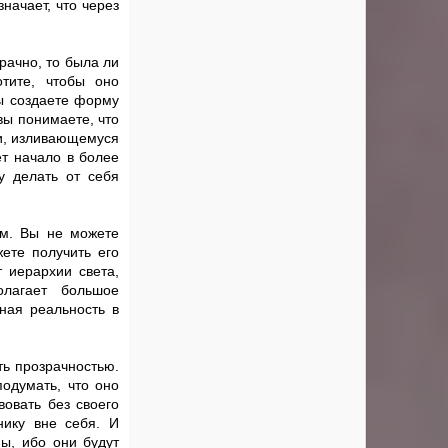
значает, что через
рачно, то была ли
отите, чтобы оно
Вы создаете форму
вы понимаете, что
ни, изливающемуся
ет начало в более
у делать от себя
ум. Вы не можете
жете получить его
 иерархии света,
олагает большое
ная реальность в
ть прозрачностью.
подумать, что оно
вовать без своего
нику вне себя. И
мы, ибо они будут