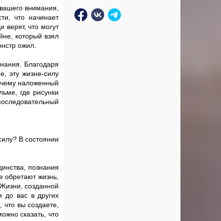
 вашего внимания,
сти, что начинает
 верят, что могут
йне, который взял
онстр ожил.
ознания. Благодаря
, эту жизне-силу
я чему наложенный
льме, где рисунки
 последовательный
силу? В состоянии
динства, познания
е обретают жизнь,
 Жизни, созданной
 до вас в других
 что вы создаете,
ожно сказать, что