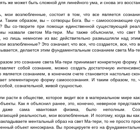
ять же может быть сложной для линейного ума, и снова эго восстан
ь, мои возлюбленные, состоит в том, что все является сознани
м. Таким образом, вы – cотворцы Бога. Вы – самоосознающие су
е? Вы cо-творите при помощи единственной существующей реал
 мы назвали светом Ма-тери. Мы также объяснили, что свет 
, но лишь немногие из вас действительно размышляли над этим
мои возлюбленные? Это означает, что все, что создается, все, что 
мывается, делается этим фундаментальным сознанием света Ма-те
бразом это сознание света Ма-тери принимает конкретную форму. 
тавляет собой сознание, можно создать достаточную интенсивно
то является сознанием, в конечном счете становится настолько ск
вает элементарную форму самоосознания. И таким образом, то, 
собой, сознательной, живой сущностью.
ли расти в обществе, которое видит все в материальном мире к
ъекты. Как я объяснил ранее, это, конечно, неверное представле
а даже сама квантовая физика, было неполным. Созн
агающей реальностью, мои возлюбленные. И поэтому, когда вы к
акладываете ментальный образ на свет Ма-тери, то не просто про
енный объект киноэкрана. Вы проецируете его на фундаментальн