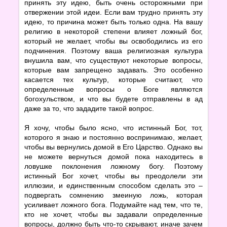
принять эту идею, быть очень осторожными при
отвержении этой идеи. Если вам трудно принять эту
идею, то причина может быть только одна. На вашу
религию в некоторой степени влияет ложный бог,
который не желает, чтобы вы освободились из его
подчинения. Поэтому ваша религиозная культура
внушила вам, что существуют некоторые вопросы,
которые вам запрещено задавать. Это особенно
касается тех культур, которые считают, что
определенные вопросы о Боге являются
богохульством, и что вы будете отправлены в ад
даже за то, что зададите такой вопрос.
Я хочу, чтобы было ясно, что истинный Бог, тот,
которого я знаю и постоянно воспринимаю, желает,
чтобы вы вернулись домой в Его Царство. Однако вы
не можете вернуться домой пока находитесь в
ловушке поклонения ложному богу. Поэтому
истинный Бог хочет, чтобы вы преодолели эти
иллюзии, и единственным способом сделать это –
подвергать сомнению змеиную ложь, которая
усиливает ложного бога. Подумайте над тем, что те,
кто не хочет, чтобы вы задавали определенные
вопросы, должно быть что-то скрывают, иначе зачем