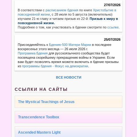
27/07/2026
В соответствии с
расписанием бдения
по книге
Христобытие в
повседневной жизни
,
с 28 июля по 5 августа (включительно)
изучаем 21-ю главу и читаем призыв из 22-й:
Призыв к миру в
повседневной жизни.
Подробнее о том, как участвовать в бдении смотрите по
ссылке
.
25/07/2026
Присоединяйтесь к
Бдению-500 Матери Марии
в последнее
воскресенье этого месяца — 26 июля 2026 г.
Программа Бдения
для русскоязычного сообщества будет
посвящена скорейшему прекращению войны в Украине. Если
вам будет позволять время можете включить в бдение призывы
из
программы бдения - Фокус на демократии
.
ВСЕ НОВОСТИ
ССЫЛКИ НА САЙТЫ
The Mystical Teachings of Jesus
Transcendence Toolbox
Ascended Masters Light