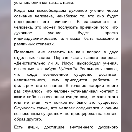
установления контакта с нами.
Когда мы высвобождаем духовное учение через
сознание человека, неизбежно то, что оно будет
подвержено его влиянию. В зависимости от
человека, это может послужить причиной того, что
духовное учение будет просто
индивидуализировано, или может быть искажено в
различных степенях.
Позвольте мне ответить на ваш вопрос в двух
отдельных частях. Первая часть вашего вопроса:
«Действительно ли я, Иисус, высвободил учения,
известные как «
Курс Чудес
»?» Реальность такова,
что когда вознесенное существо достигает
невознесенного, ему приходится работать с
фильтром его сознания. В течение истории много
раз случалось, что человек устанавливал контакт с
каким-либо вознесенным существом, не зная этого
или не зная, кем конкретно было это существо.
Случалось также, что человек соединялся с одним
вознесенным существом, но проецировал на контакт
образ другого.
Есть души, достигшие внутреннего духовного