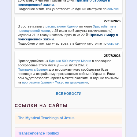
23-ю главу и читаем призыв из 24-й:
Призыв о свободе в
повседневной жизни
.
Подробнее о том, как участвовать в бдении смотрите по
ссылке
.
27/07/2026
В соответствии с
расписанием бдения
по книге
Христобытие в
повседневной жизни
,
с 28 июля по 5 августа (включительно)
изучаем 21-ю главу и читаем призыв из 22-й:
Призыв к миру в
повседневной жизни.
Подробнее о том, как участвовать в бдении смотрите по
ссылке
.
25/07/2026
Присоединяйтесь к
Бдению-500 Матери Марии
в последнее
воскресенье этого месяца — 26 июля 2026 г.
Программа Бдения
для русскоязычного сообщества будет
посвящена скорейшему прекращению войны в Украине. Если
вам будет позволять время можете включить в бдение призывы
из
программы бдения - Фокус на демократии
.
ВСЕ НОВОСТИ
ССЫЛКИ НА САЙТЫ
The Mystical Teachings of Jesus
Transcendence Toolbox