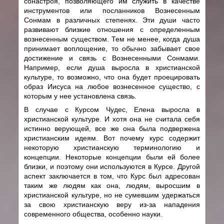
сонастроя, позволяющего им служить в качестве
инструментов или посланников Вознесенным
Сонмам в различных степенях. Эти души часто
развивают близкие отношения с определенным
вознесенным существом. Тем не менее, когда душа
принимает воплощение, то обычно забывает свое
достижение и связь с Вознесенными Сонмами.
Например, если душа выросла в христианской
культуре, то возможно, что она будет проецировать
образ Иисуса на любое вознесенное существо, с
которым у нее установлена связь.
В случае с Курсом Чудес, Елена выросла в
христианской культуре. И хотя она не считала себя
истинно верующей, все же она была подвержена
христианским идеям. Вот почему курс содержит
некоторую христианскую терминологию и
концепции. Некоторые концепции были ей более
близки, и поэтому они используются в Курсе. Другой
аспект заключается в том, что Курс был адресован
таким же людям как она, людям, выросшим в
христианской культуре, но не сумевшим удержаться
за свою христианскую веру из-за нападения
современного общества, особенно науки.