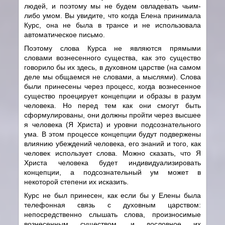
людей, и поэтому мы не будем овладевать чьим-
либо умом. Вы увидите, что когда Елена принимала
Курс, она не была в трансе и не использовала
автоматическое письмо.
Поэтому слова Курса не являются прямыми
словами вознесенного существа, как это существо
говорило бы их здесь, в духовном царстве (на самом
деле мы общаемся не словами, а мыслями). Слова
были принесены через процесс, когда вознесенное
существо проецирует концепции и образы в разум
человека. Но перед тем как они смогут быть
сформулированы, они должны пройти через высшее
я человека (Я Христа) и уровни подсознательного
ума. В этом процессе концепции будут подвержены
влиянию убеждений человека, его знаний и того, как
человек использует слова. Можно сказать, что Я
Христа человека будет индивидуализировать
концепции, а подсознательный ум может в
некоторой степени их исказить.
Курс не был принесен, как если бы у Елены была
телефонная связь с духовным царством:
непосредственно слышать слова, произносимые
вознесенным существом, и дословное их