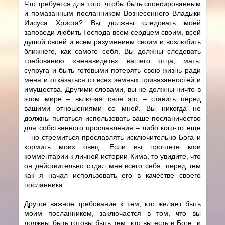
Что требуется для того, чтобы быть спонсированным
и помазанным посланником Вознесенного Владыки
Иисуса Христа? Вы должны следовать моей
заповеди любить Господа всем сердцем своим, всей
душой своей и всем разумением своим и возлюбить
ближнего, как самого себя. Вы должны следовать
требованию «ненавидеть» вашего отца, мать,
супруга и быть готовыми потерять свою жизнь ради
меня и отказаться от всех земных привязанностей и
имущества. Другими словами, вы не должны ничто в
этом мире – включая свое эго – ставить перед
вашими отношениями со мной. Вы никогда не
должны пытаться использовать ваше посланичество
для собственного прославления – либо кого-то еще
– но стремиться прославлять исключительно Бога и
кормить моих овец. Если вы прочтете мои
комментарии к личной истории Кима, то увидите, что
он действительно отдал мне всего себя, перед тем
как я начал использовать его в качестве своего
посланника.
Другое важное требование к тем, кто желает быть
моим посланником, заключается в том, что вы
должны быть готовы быть тем, кто вы есть в Боге, и