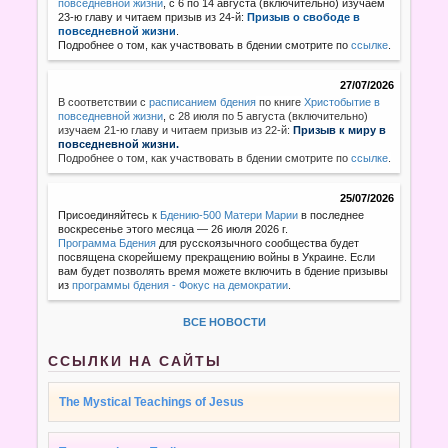
повседневной жизни
, с 6 по 14 августа (включительно) изучаем
23-ю главу и читаем призыв из 24-й:
Призыв о свободе в
повседневной жизни
.
Подробнее о том, как участвовать в бдении смотрите по
ссылке
.
27/07/2026
В соответствии с
расписанием бдения
по книге
Христобытие в
повседневной жизни
,
с 28 июля по 5 августа (включительно)
изучаем 21-ю главу и читаем призыв из 22-й:
Призыв к миру в
повседневной жизни.
Подробнее о том, как участвовать в бдении смотрите по
ссылке
.
25/07/2026
Присоединяйтесь к
Бдению-500 Матери Марии
в последнее
воскресенье этого месяца — 26 июля 2026 г.
Программа Бдения
для русскоязычного сообщества будет
посвящена скорейшему прекращению войны в Украине. Если
вам будет позволять время можете включить в бдение призывы
из
программы бдения - Фокус на демократии
.
ВСЕ НОВОСТИ
ССЫЛКИ НА САЙТЫ
The Mystical Teachings of Jesus