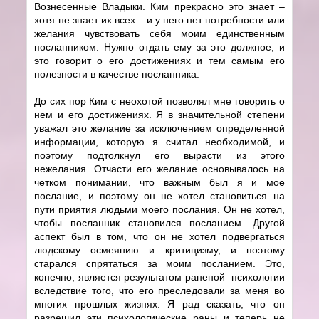
Вознесенные Владыки. Ким прекрасно это знает –
хотя не знает их всех – и у него нет потребности или
желания чувствовать себя моим единственным
посланником. Нужно отдать ему за это должное, и
это говорит о его достижениях и тем самым его
полезности в качестве посланника.
До сих пор Ким с неохотой позволял мне говорить о
нем и его достижениях. Я в значительной степени
уважал это желание за исключением определенной
информации, которую я считал необходимой, и
поэтому подтолкнул его вырасти из этого
нежелания. Отчасти его желание основывалось на
четком понимании, что важным был я и мое
послание, и поэтому он не хотел становиться на
пути приятия людьми моего послания. Он не хотел,
чтобы посланник становился посланием. Другой
аспект был в том, что он не хотел подвергаться
людскому осмеянию и критицизму, и поэтому
старался спрятаться за моим посланием. Это,
конечно, является результатом раненой психологии
вследствие того, что его преследовали за меня во
многих прошлых жизнях. Я рад сказать, что он
разрешил эти психологические раны и теперь не