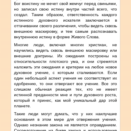
Бог воистину не мечет свой жемчуг перед свиньями,
но записал свою истину внутри частей всего, что
создал. Таким образом, ответственность каждого
истинного духовного искателя заключается в
оттачивании своего различения, чтобы видеть сквозь
внешнюю маскировку, и тем самым распознавать
внутреннюю истину в форме Живого Слова.
Многие люди, включая многих христиан, не
научились видеть сквозь внешнюю маскировку или
внешние доктрины. Их ожидания построены на
относительности плотского ума, и они стремятся
наложить эти ожидания и критерии на любое новое
духовное учение, с которым сталкиваются. Если
один небольшой аспект учения не соответствует их
одобрению, то они отвергают все учение. Все это
слишком обычная реакция тех, кто не имеет
истинной преданности мне и пути духовного роста,
который я принес, как мой уникальный дар этой
планете.
Такие люди могут думать, что у них наилучшие
основания в этом мире для отвержения учения.
Однако незнание закона не является оправданием.
Сосредоточение на букве закона и использование