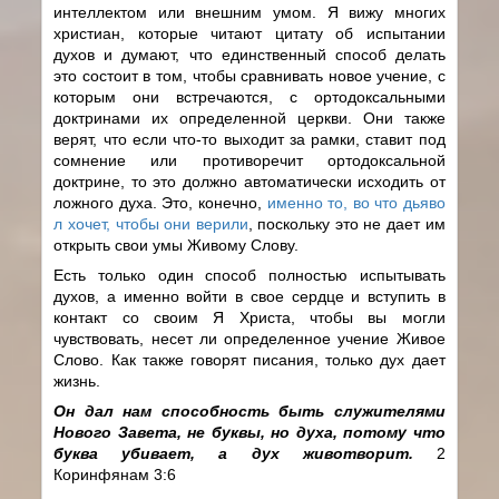
интеллектом или внешним умом. Я вижу многих
христиан, которые читают цитату об испытании
духов и думают, что единственный способ делать
это состоит в том, чтобы сравнивать новое учение, с
которым они встречаются, с ортодоксальными
доктринами их определенной церкви. Они также
верят, что если что-то выходит за рамки, ставит под
сомнение или противоречит ортодоксальной
доктрине, то это должно автоматически исходить от
ложного духа. Это, конечно,
именно то, во что дьяво
л хочет, чтобы они верили
, поскольку это не дает им
открыть свои умы Живому Слову.
Есть только один способ полностью испытывать
духов, а именно войти в свое сердце и вступить в
контакт со своим Я Христа, чтобы вы могли
чувствовать, несет ли определенное учение Живое
Слово. Как также говорят писания, только дух дает
жизнь.
Он дал нам способность быть служителями
Нового Завета, не буквы, но духа, потому что
буква убивает, а дух животворит.
2
Коринфянам 3:6