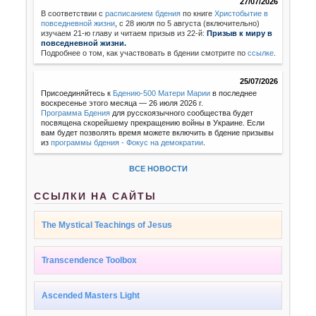
27/07/2026
В соответствии с
расписанием бдения
по книге
Христобытие в
повседневной жизни
,
с 28 июля по 5 августа (включительно)
изучаем 21-ю главу и читаем призыв из 22-й:
Призыв к миру в
повседневной жизни.
Подробнее о том, как участвовать в бдении смотрите по
ссылке
.
25/07/2026
Присоединяйтесь к
Бдению-500 Матери Марии
в последнее
воскресенье этого месяца — 26 июля 2026 г.
Программа Бдения
для русскоязычного сообщества будет
посвящена скорейшему прекращению войны в Украине. Если
вам будет позволять время можете включить в бдение призывы
из
программы бдения - Фокус на демократии
.
ВСЕ НОВОСТИ
ССЫЛКИ НА САЙТЫ
The Mystical Teachings of Jesus
Transcendence Toolbox
Ascended Masters Light