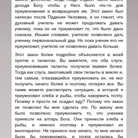
дохода Богу, чтобы у Него было что-то для
приумножения и возвращения им. Этот закон был
написан после Падения Человека, и он гласит, что
духовный учитель не может продолжать давать
ученику, пока он не приумножит то, что было дано
сначала. Иными словами, учителю позволено дать
ученику первоначальный дар. Но пока ученик его не
приумножит, учителю не позволено давать больше.
Этот закон более подробно объясняется в моей
притче о талантах. Вы заметите, что оба слуги,
приумножившие таланты получили взамен более.
Тогда как слуга, закопавший свои таланты в землю и,
тем самым, отказавшийся приумножать их, не мог
получить ничего более и поэтому потерял все. Вы
также можете рассмотреть ситуацию, в которой я
приумножил хлеба и рыбы, чтобы накормить толпу.
Почему я просто не осадил еду? Потому что закон
не позволил бы мне сделать это. По закону мне
было позволено приумножить то, что ученики
принесли на алтарь Бога. Они принесли хлеба и
рыбы, и именно поэтому я приумножил их
многократно. Не принеси они ничего, то мне нечего
было бы приумножать, и толпа осталась бы