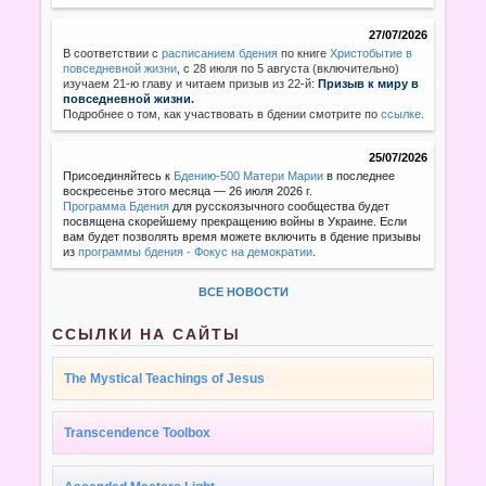
27/07/2026
В соответствии с
расписанием бдения
по книге
Христобытие в
повседневной жизни
,
с 28 июля по 5 августа (включительно)
изучаем 21-ю главу и читаем призыв из 22-й:
Призыв к миру в
повседневной жизни.
Подробнее о том, как участвовать в бдении смотрите по
ссылке
.
25/07/2026
Присоединяйтесь к
Бдению-500 Матери Марии
в последнее
воскресенье этого месяца — 26 июля 2026 г.
Программа Бдения
для русскоязычного сообщества будет
посвящена скорейшему прекращению войны в Украине. Если
вам будет позволять время можете включить в бдение призывы
из
программы бдения - Фокус на демократии
.
ВСЕ НОВОСТИ
ССЫЛКИ НА САЙТЫ
The Mystical Teachings of Jesus
Transcendence Toolbox