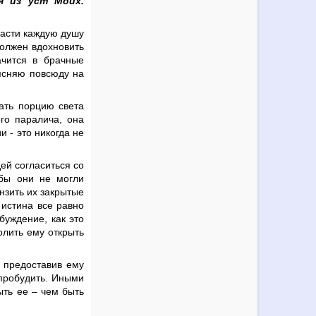
я из уст Моих.
спасти каждую душу
должен вдохновить
ачится в брачные
ъясняю повсюду на
ать порцию света
го паралича, она
 - это никогда не
ей согласиться со
обы они не могли
нзить их закрытые
 истина все равно
буждение, как это
олить ему открыть
, предоставив ему
 пробудить. Иными
ыть ее – чем быть