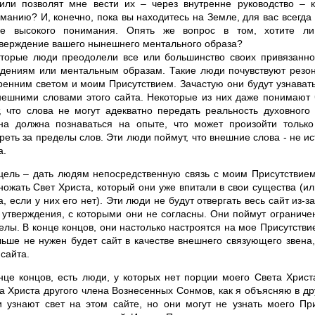
или позволят мне вести их – через внутренне руководство – 
манию? И, конечно, пока вы находитесь на Земле, для вас всегда
ее высокого понимания. Опять же вопрос в том, хотите л
верждение вашего нынешнего ментального образа?
торые люди преодолели все или большинство своих привязанн
дениям или ментальным образам. Такие люди почувствуют резо
ренним светом и моим Присутствием. Зачастую они будут узнават
нешними словами этого сайта. Некоторые из них даже понимают 
, что слова не могут адекватно передать реальность духовного
на должна познаваться на опыте, что может произойти только
реть за пределы слов. Эти люди поймут, что внешние слова - не ис
а.
цель – дать людям непосредственную связь с моим Присутствием
ножать Свет Христа, который они уже впитали в свои существа (и
а, если у них его нет). Эти люди не будут отвергать весь сайт из-за
 утверждения, с которыми они не согласны. Они поймут ограниче
елы. В конце концов, они настолько настроятся на мое Присутствие
льше не нужен будет сайт в качестве внешнего связующего звена
 сайта.
нце концов, есть люди, у которых нет порции моего Света Христ
а Христа другого члена Вознесенных Сонмов, как я объясняю в др
 узнают свет на этом сайте, но они могут не узнать моего При