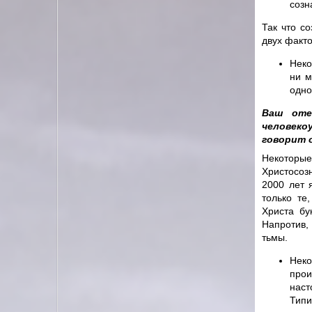
созн
Так что с
двух факт
Неко
ни м
одно
Ваш оте
человеко
говорит о
Некоторы
Христосозн
2000 лет 
только те
Христа бу
Напротив, 
тьмы.
Неко
прои
наст
Типи