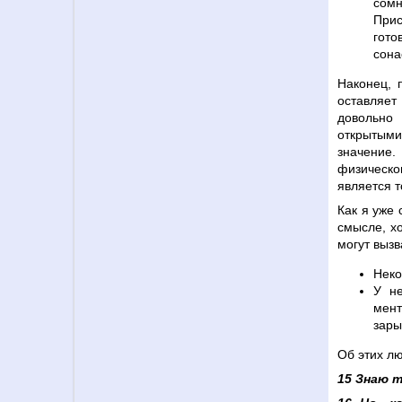
сомн
Прис
гото
сона
Наконец, 
оставляет
довольно
открытыми 
значение
физическо
является т
Как я уже 
смысле, х
могут вызв
Неко
У не
мент
зары
Об этих лю
15 Знаю т