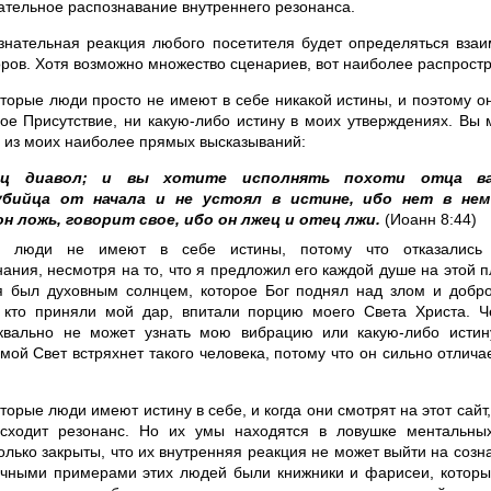
ательное распознавание внутреннего резонанса.
ознательная реакция любого посетителя будет определяться вза
оров. Хотя возможно множество сценариев, вот наиболее распрост
торые люди просто не имеют в себе никакой истины, и поэтому он
ое Присутствие, ни какую-либо истину в моих утверждениях. Вы
 из моих наиболее прямых высказываний:
ц диавол; и вы хотите исполнять похоти отца в
убийца от начала и не устоял в истине, ибо нет в нем
н ложь, говорит свое, ибо он лжец и отец лжи.
(Иоанн 8:44)
е люди не имеют в себе истины, потому что отказались 
ания, несмотря на то, что я предложил его каждой душе на этой п
я был духовным солнцем, которое Бог поднял над злом и добро
, кто приняли мой дар, впитали порцию моего Света Христа. Ч
квально не может узнать мою вибрацию или какую-либо истин
мой Свет встряхнет такого человека, потому что он сильно отличае
торые люди имеют истину в себе, и когда они смотрят на этот сайт
сходит резонанс. Но их умы находятся в ловушке ментальны
олько закрыты, что их внутренняя реакция не может выйти на созн
чными примерами этих людей были книжники и фарисеи, которы