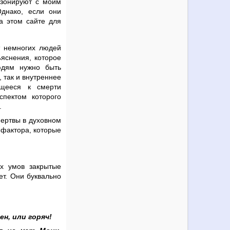
езонируют с моим
Однако, если они
а этом сайте для
т немногих людей
ъяснения, которое
юдям нужно быть
 так и внутреннее
ящееся к смерти
спектом которого
.
мертвы в духовном
 фактора, которые
их умов закрытые
ет. Они буквально
ен, или горяч!