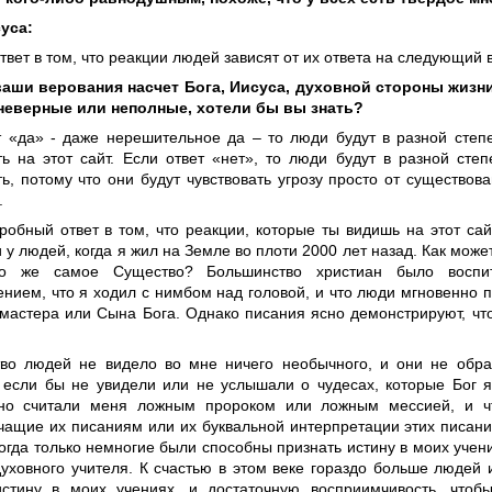
уса:
твет в том, что реакции людей зависят от их ответа на следующий 
аши верования насчет Бога, Иисуса, духовной стороны жизн
неверные или неполные, хотели бы вы знать?
т «да» - даже нерешительное да – то люди будут в разной степ
ть на этот сайт. Если ответ «нет», то люди будут в разной сте
ь, потому что они будут чувствовать угрозу просто от существова
.
обный ответ в том, что реакции, которые ты видишь на этот сайт
 у людей, когда я жил на Земле во плоти 2000 лет назад. Как може
о же самое Существо? Большинство христиан было воспи
ением, что я ходил с нимбом над головой, и что люди мгновенно 
 мастера или Сына Бога. Однако писания ясно демонстрируют, чт
во людей не видело во мне ничего необычного, и они не обр
 если бы не увидели или не услышали о чудесах, которые Бог я
вно считали меня ложным пророком или ложным мессией, и ч
чащие их писаниям или их буквальной интерпретации этих писан
Тогда только немногие были способны признать истину в моих уче
духовного учителя. К счастью в этом веке гораздо больше людей
стину в моих учениях, и достаточную восприимчивость, чтоб