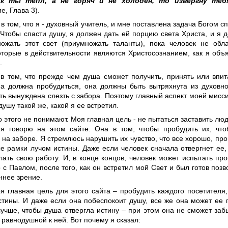
ак ты тепл, а не горяч и не холоден, то извергну теб
е, Глава 3).
 в том, что я - духовный учитель, и мне поставлена задача Богом 
 Чтобы спасти душу, я должен дать ей порцию света Христа, и я 
ожать этот свет (приумножать таланты), пока человек не обл
оторые в действительности являются Христосознанием, как я об
.
в том, что прежде чем душа сможет получить, принять или впит
на должна пробудиться, она должны быть вытряхнута из духовно
ь вынуждена слезть с забора. Поэтому главный аспект моей миссии
душу такой же, какой я ее встретил.
 этого не понимают. Моя главная цель - не пытаться заставить люд
 я говорю на этом сайте. Она в том, чтобы пробудить их, чт
 на заборе. Я стремлюсь нарушить их чувство, что все хорошо, про
е рамки лучом истины. Даже если человек сначала отвергнет ее,
ать свою работу. И, в конце концов, человек может испытать про
с Павлом, после того, как он встретил мой Свет и был готов позв
ннее зрение.
оя главная цель для этого сайта – пробудить каждого посетителя
стины. И даже если она побеспокоит душу, все же она может ее
лучше, чтобы душа отвергла истину – при этом она не сможет заб
равнодушной к ней. Вот почему я сказал: