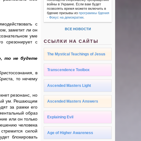
войны в Украине. Если вам будет
позволять время можете включить в
бдение призывы из
программы бдения
- Фокус на демократии
.
имодействовать с
ВСЕ НОВОСТИ
ом, заметит ли он
сознательном уме
ССЫЛКИ НА САЙТЫ
то срезонирует с
The Mystical Teachings of Jesus
, то не будете
Transcendence Toolbox
Христосознания, в
Христа, то нечему
Ascended Masters Light
кнет резонанс, но
ьный ум. Решающим
Ascended Masters Answers
дят за рамки его
 ментальный образ
Explaining Evil
ние или он только
решению человека
 стремится силой
Age of Higher Awareness
удет блокировать