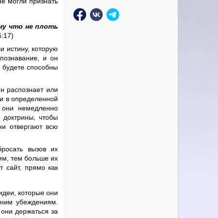
не могли признать
му что не плоть
:17)
и истину, которую
спознавание, и он
е будете способны
он распознает или
ли в определенной
о они немедленно
е доктрины, чтобы
ни отвергают всю
бросать вызов их
м, тем больше их
т сайт, прямо как
идеи, которые они
шним убеждениям.
 они держаться за