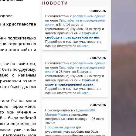
НОВОСТИ
05/08/2026
вопрос:
В соответствии с
расписанием бдения
по книге
Христобытие в повседневной
и и христианства
жизни
, с 6 по 14 августа
(включительно) изучаем 23-ю главу и
читаем призыв из 24-й:
Призыв о
ени положительно
свободе в повседневной жизни
.
Подробнее о том, как участвовать в
пени отрицательно
бдении смотрите по
ссылке
.
ния этого сайта и
27/07/2026
, точно такие же,
В соответствии с
расписанием бдения
по книге
Христобытие в повседневной
т быть по-другому,
жизни
,
с 28 июля по 5 августа
тано с наивным
(включительно) изучаем 21-ю главу и
признавали во мне
читаем призыв из 22-й:
Призыв к
миру в повседневной жизни.
о это было далеко
Подробнее о том, как участвовать в
бдении смотрите по
ссылке
.
атили бы на меня
25/07/2026
влял через меня.
Присоединяйтесь к
Бдению-500
то мои учения –
Матери Марии
в последнее
ий – были работой
воскресенье этого месяца — 26 июля
ниях и еще меньше
2026 г.
Программа Бдения
для
 имеют уши, чтобы
русскоязычного сообщества будет
ы распознать мое
посвящена скорейшему прекращению