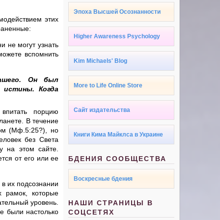
Эпоха Высшей Осознанности
имодействием этих
раненные:
Higher Awareness Psychology
и не могут узнать
 можете вспомнить
Kim Michaels' Blog
ашего. Он был
More to Life Online Store
 истины. Когда
Сайт издательства
впитать порцию
ланете. В течение
м (Мф.5:25?), но
Книги Кима Майклса в Украине
еловек без Света
у на этом сайте.
тся от его или ее
БДЕНИЯ СООБЩЕСТВА
Воскресные бдения
, в их подсознании
х рамок, которые
ательный уровень.
НАШИ СТРАНИЦЫ В
е были настолько
СОЦСЕТЯХ