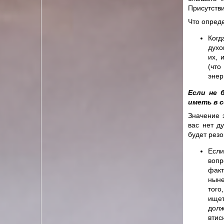
Присутстви
Что опреде
Когд
духо
их, 
(что
энер
Если не 
иметь в с
Значение 
вас нет д
будет рез
Если
вопр
факт
ныне
того
ищет
долж
втис