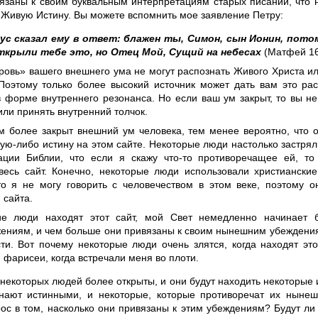
язаны к своим буквальным интерпретациям старых писаний, что 
Живую Истину. Вы можете вспомнить мое заявление Петру:
ус сказал ему в ответ: блажен ты, Симон, сын Ионин, пото
ткрыли тебе это, но Отец Мой, Сущий на небесах
(Матфей 16
ровь» вашего внешнего ума не могут распознать Живого Христа ил
 Поэтому только более высокий источник может дать вам это ра
в форме внутреннего резонанса. Но если ваш ум закрыт, то вы н
ли принять внутренний толчок.
ем более закрыт внешний ум человека, тем менее вероятно, что 
кую-либо истину на этом сайте. Некоторые люди настолько застря
ации Библии, что если я скажу что-то противоречащее ей, т
 весь сайт. Конечно, некоторые люди использовали христиански
то я не могу говорить с человечеством в этом веке, поэтому о
 сайта.
ие люди находят этот сайт, мой Свет немедленно начинает 
ениям, и чем больше они привязаны к своим нынешним убеждения
сти. Вот почему некоторые люди очень злятся, когда находят это
 фарисеи, когда встречали меня во плоти.
некоторых людей более открыты, и они будут находить некоторые 
нают истинными, и некоторые, которые противоречат их ныне
ос в том, насколько они привязаны к этим убеждениям? Будут ли