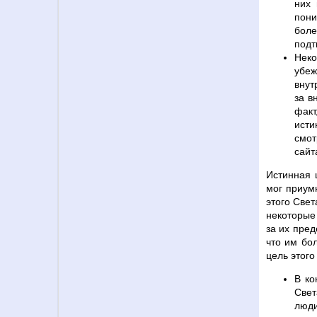
них 
пони
бол
подт
Неко
убеж
внут
за в
факт
исти
смот
сайт
Истинная 
мог приум
этого Свет
некоторые
за их пред
что им бо
цель этого
В ко
Свет
люди