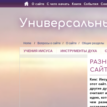
О сайте
С чего начать
Книги
События
Соо
Универсальн
Home
Вопросы о сайте
О сайте
Общие разделы
УЧЕНИЯ ИИСУСА
ИНСТРУМЕНТЫ ДУХА
РАЗН
САЙ
Ким: Иису
этот сайт
другие ду
считают и
идею, кот
чем разн
оставляет