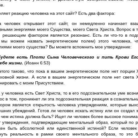
е.
ляет реакцию человека на этот сайт? Есть два фактора:
а человек открывает этот сайт, он немедленно начинает вза
вными энергиями моего Существа, моего Света Христа. Вопрос в т
и решающим фактором является резонанс. Есть ли что-то в под
 мы можем назвать энергетическим полем) этого человека, ч
гиями моего существа? Вы можете вспомнить мое утверждение:
будете есть Плоти Сына Человеческого и пить Крови Его
ебе жизни.
(Иоанн 6:53)
этого таково, что пока в вашем энергетическом поле нет порции 
уховной жизни. А если в вашем энергетическом поле нет света 
онировать с моим Присутствием.
 у человека есть Свет Христа, то в его подсознательном уме возни
ос в том, проникнет ли эта подсознательная реакция в сознател
ором является открытость человека утверждениям, которые выхо
шних убеждений. Готов ли человек искать истину или он создал
, чем истина должна быть? Ищет ли человек более высокое понима
 утверждения, подтверждающие ментальный образ, который по 
ен быть абсолютной или единственной истиной? Если человек
нуть реальность в рамки своего ментального образа, то это б