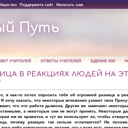
бщество
Поддержите сайт
Написать нам
ый Путь
СВЕТ УЧИТЕЛЕЙ
ОТВЕТЫ УЧИТЕЛЕЙ
БДЕНИЕ 500
Н
ИЦА В РЕАКЦИЯХ ЛЮДЕЙ НА Э
Т
с, я как-то хотел спросить тебя об огромной разнице в ре
. Я хочу сказать, что некоторые мгновенно узнают твое Присут
мают, что это работа дьявола. Другие же замечают некотор
стинными, а некоторые они не могут принять. Некоторые да
орая им не нравится, и тут же используют ее, чтобы отвергн
ица, почему реакции так сильно отличаются? Не похоже,
 кого-либо равнодушным, похоже, что у всех есть твердое мн