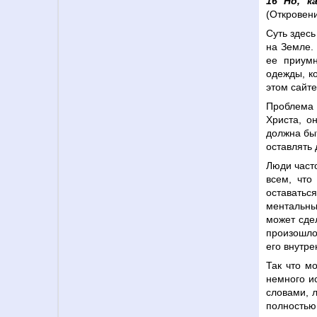
16 Но, к
(Откровени
Суть здесь
на Земле.
ее приумн
одежды, к
этом сайте
Проблема 
Христа, о
должна быт
оставлять 
Люди часто
всем, что
оставаться
ментальны
может сдел
произошло 
его внутре
Так что м
немного и
словами, 
полностью 