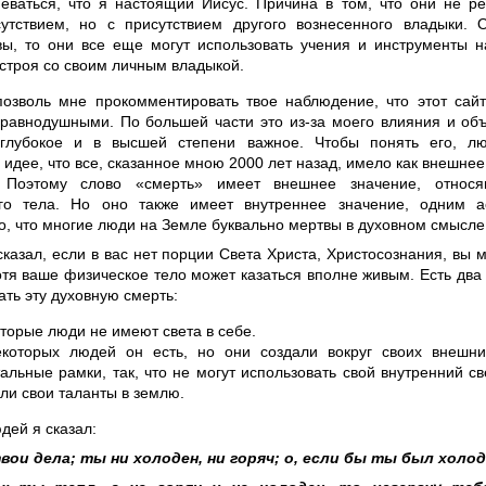
еваться, что я настоящий Иисус. Причина в том, что они не р
утствием, но с присутствием другого вознесенного владыки. 
вы, то они все еще могут использовать учения и инструменты н
строя со своим личным владыкой.
позволь мне прокомментировать твое наблюдение, что этот сай
 равнодушными. По большей части это из-за моего влияния и об
 глубокое и в высшей степени важное. Чтобы понять его, л
идее, что все, сказанное мною 2000 лет назад, имело как внешнее,
. Поэтому слово «смерть» имеет внешнее значение, относ
го тела. Но оно также имеет внутреннее значение, одним а
о, что многие люди на Земле буквально мертвы в духовном смысле
сказал, если в вас нет порции Света Христа, Христосознания, вы 
отя ваше физическое тело может казаться вполне живым. Есть два
ать эту духовную смерть:
торые люди не имеют света в себе.
которых людей он есть, но они создали вокруг своих внешн
альные рамки, так, что не могут использовать свой внутренний св
ли свои таланты в землю.
дей я сказал:
вои дела; ты ни холоден, ни горяч; о, если бы ты был холод