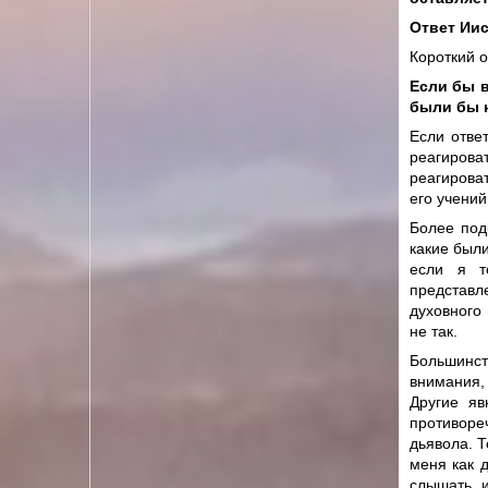
Ответ Иис
Короткий о
Если бы в
были бы 
Если отве
реагирова
реагироват
его учений
Более подр
какие были
если я т
представл
духовного
не так.
Большинст
внимания,
Другие я
противоре
дьявола. 
меня как 
слышать и