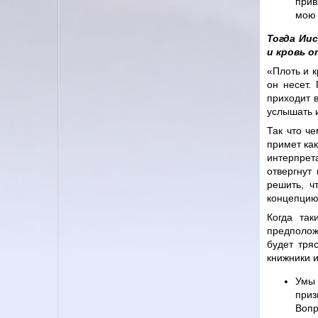
прив
мою 
Тогда Иис
и кровь о
«Плоть и к
он несет.
приходит 
услышать и
Так что ч
примет ка
интерпрет
отвергнут
решить, ч
концепцию
Когда так
предполож
будет тря
книжники и
Умы 
приз
Вопр