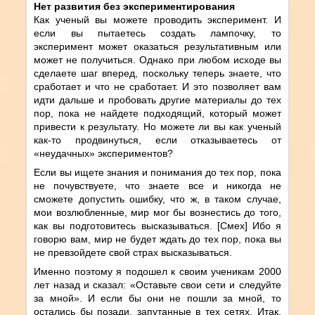
Нет развития без экспериментирования
Как ученый вы можете проводить эксперимент. И
если вы пытаетесь создать лампочку, то
эксперимент может оказаться результативным или
может не получиться. Однако при любом исходе вы
сделаете шаг вперед, поскольку теперь знаете, что
сработает и что не сработает. И это позволяет вам
идти дальше и пробовать другие материалы до тех
пор, пока не найдете подходящий, который может
привести к результату. Но можете ли вы как ученый
как-то продвинуться, если отказываетесь от
«неудачных» экспериментов?
Если вы ищете знания и понимания до тех пор, пока
не почувствуете, что знаете все и никогда не
сможете допустить ошибку, что ж, в таком случае,
мои возлюбленные, мир мог бы вознестись до того,
как вы подготовитесь высказываться. [Смех] Ибо я
говорю вам, мир не будет ждать до тех пор, пока вы
не превзойдете свой страх высказываться.
Именно поэтому я подошел к своим ученикам 2000
лет назад и сказал: «Оставьте свои сети и следуйте
за мной». И если бы они не пошли за мной, то
остались бы позади, запутанные в тех сетях. Итак,