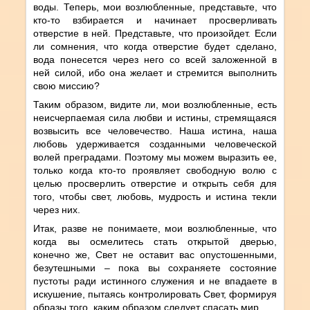
воды. Теперь, мои возлюбленные, представьте, что
кто-то взбирается и начинает просверливать
отверстие в ней. Представьте, что произойдет. Если
ли сомнения, что когда отверстие будет сделано,
вода понесется через него со всей заложенной в
ней силой, ибо она желает и стремится выполнить
свою миссию?
Таким образом, видите ли, мои возлюбленные, есть
неисчерпаемая сила любви и истины, стремящаяся
возвысить все человечество. Наша истина, наша
любовь удерживается созданными человеческой
волей преградами. Поэтому мы можем выразить ее,
только когда кто-то проявляет свободную волю с
целью просверлить отверстие и открыть себя для
того, чтобы свет, любовь, мудрость и истина текли
через них.
Итак, разве не понимаете, мои возлюбленные, что
когда вы осмелитесь стать открытой дверью,
конечно же, Свет не оставит вас опустошенными,
безутешными – пока вы сохраняете состояние
пустоты ради истинного служения и не впадаете в
искушение, пытаясь контролировать Свет, формируя
образы того, каким образом следует спасать мир.