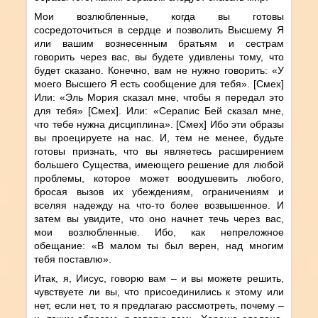
Мои возлюбленные, когда вы готовы
сосредоточиться в сердце и позволить Высшему Я
или вашим вознесенным братьям и сестрам
говорить через вас, вы будете удивлены тому, что
будет сказано. Конечно, вам не нужно говорить: «У
моего Высшего Я есть сообщение для тебя». [Смех]
Или: «Эль Мория сказал мне, чтобы я передал это
для тебя» [Смех]. Или: «Серапис Бей сказал мне,
что тебе нужна дисциплина». [Смех] Ибо эти образы
вы проецируете на нас. И, тем не менее, будьте
готовы признать, что вы являетесь расширением
большего Существа, имеющего решение для любой
проблемы, которое может воодушевить любого,
бросая вызов их убеждениям, ограничениям и
вселяя надежду на что-то более возвышенное. И
затем вы увидите, что оно начнет течь через вас,
мои возлюбленные. Ибо, как непреложное
обещание: «В малом ты был верен, над многим
тебя поставлю».
Итак, я, Иисус, говорю вам – и вы можете решить,
чувствуете ли вы, что присоединились к этому или
нет, если нет, то я предлагаю рассмотреть, почему –