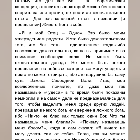
Потому что для вас Бог – не теоретическая
концепция, относительно которой можно бесконечно
спорить за или против, не достигая окончательного
ответа. Для вас конечный ответ в познании [и
проявлении] Живого Бога в себе.
«Я и мой Отец – Одно». Это было моим
утверждением радости. И это было доказательством
того, что Бог есть – единственное когда-либо
возможное доказательство, когда вы принимаете во
внимание свободную волю. Не может быть
окончательного довода. Не может быть некого
проявления на небесах, которое все могут увидеть и
никто не может отрицать, ибо это нарушило бы саму
суть Закона Свободной Воли. Итак, мои
возлюбленные, поймите, что даже мои так
называемые «чудеса» в то время были показаны
немногим и на самом деле не предназначались для
того, чтобы выделить меня среди других людей,
превращая в некого бога или вернее в ложного бога,
ибо «Никто не благ, как только один Бог. Что ты
называешь меня благим?». «Почему называешь
меня
богом
?», когда я сам сказал: «Я ничего не
могу делать сам от себя». Тогда, как вы можете
заявлять и утверждать, что Иисус Христос был Богом