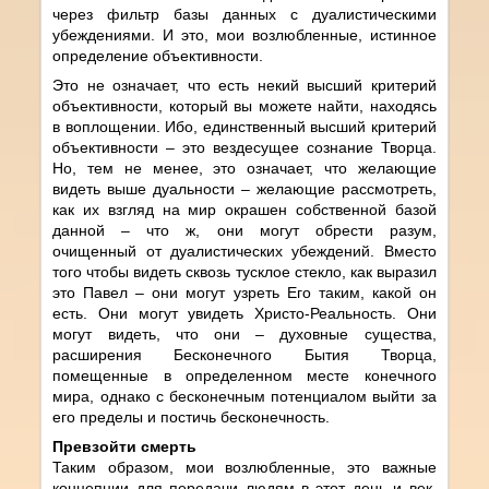
через фильтр базы данных с дуалистическими
убеждениями. И это, мои возлюбленные, истинное
определение объективности.
Это не означает, что есть некий высший критерий
объективности, который вы можете найти, находясь
в воплощении. Ибо, единственный высший критерий
объективности – это вездесущее сознание Творца.
Но, тем не менее, это означает, что желающие
видеть выше дуальности – желающие рассмотреть,
как их взгляд на мир окрашен собственной базой
данной – что ж, они могут обрести разум,
очищенный от дуалистических убеждений. Вместо
того чтобы видеть сквозь тусклое стекло, как выразил
это Павел – они могут узреть Его таким, какой он
есть. Они могут увидеть Христо-Реальность. Они
могут видеть, что они – духовные существа,
расширения Бесконечного Бытия Творца,
помещенные в определенном месте конечного
мира, однако с бесконечным потенциалом выйти за
его пределы и постичь бесконечность.
Превзойти смерть
Таким образом, мои возлюбленные, это важные
концепции для передачи людям в этот день и век.