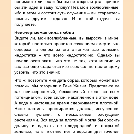
понимаете ли, если бы вы не открыли рта, пришли
бы эти идеи в вашу голову? Нет, мои возлюбленные,
ибо в этом и состоит суть служения – вы стараетесь
помочь другим, отдавая. И в этой отдаче вы
получаете.
Неисчерпаемая сила любви
Видите ли, мои возлюбленные, вы выросли в мире,
который настолько пропитан сознанием смерти, что
содержит в одном из его оттенков всю иллюзию
недостатка – что всего недостаточно. Однако вы
начали осознавать, что это не так, хотя многие из
вас все еще стараются изо всех сил по-настоящему
усвоить, что это значит.
Что ж, позвольте мне дать образ, который может вам
помочь. Мы говорили о Реке Жизни. Представьте ее
как неисчерпаемый, бесконечный океан со всем
потенциалом, всей силой, накопленной в этой воде.
А вода в настоящее время сдерживается плотиной.
Ниже плотины простирается долина, иссушенная
словно пустыня, с несколькими растущими
растениями. Вся вода за плотиной могла бы оросить
долину и сделать ее плодородной и покрытой
зеленью, но в плотине нет отверстия для течения