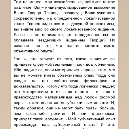
Тем не менее, мои возлюбленные, поймите тонкое
различие. Вы – индивидуализированное выражение
Бытия Творца. Творец – вездесущ. Ваше чувство
я
сосредоточенно на определенной локализованной
точке. Творец видит все с вездесущей перспективы,
вы видите мир со своего локализованного в
и
дения.
Разве вы не понимаете, что определенно вы не
обладаете вездесущим в
и
дением Творца? Но
означает ли это, что вы не можете иметь
объективного опыта?
Что ж, это зависит от того, какое значение вы
придаете слову «объективный», мои возлюбленные.
Ибо, видите ли, если материалисты правы в том, что
вы не можете иметь объективный опыт, тогда они
сводят на нет собственную философию и
доказательство. Потому что тогда логически следует,
что материализм и их вера в него – и вера в
превосходство материализма над любой формой
веры – также является
их
субъективным опытом. И,
таким образом, они не могут быть правы больше,
чем какая-либо религия. И они, фактически,
приводят такой аргумент: «Мой субъективный опыт
превосходит ваш субъективный опыт». И это,