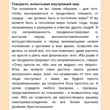
Говорите, испытывая внутренний мир
Так понимаете ли вы, каким образом – для того,
чтобы высказываться и продолжать говорить от
сердца – вы должны быть в состоянии мира? И вы
можете быть в состоянии мира только тогда, когда
непривязаны к реакциям и ответам других людей. И
эту непривязанность продемонстрировал я,
выступая перед высокопоставленными и
могущественными и перед занимающими низкое
положение и кроткими в мое время, позволяя им
делать со мной все, что они пожелают, даже распять
на кресте и убить мое физическое тело. Ибо разве я
не продемонстрировал эту непривязанность, говоря:
«Отец прости их, ибо они не ведают, что творят».
Итак, вы можете сами достичь такого уровня
внутреннего мира, зная, что независимо от того, как
люди поступают с вами, вы будете просто
непривязанными, вы попросите Бога простить их. А
затем отдадите любого призрака – призрака,
представляемого их сознанием – и возвыситесь над
ним. Ибо не позволите им препятствовать вашему
самопревосхождению ко все более высоким
уровням Христосознания.