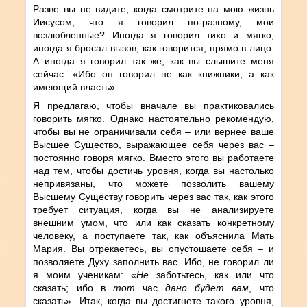
Разве вы не видите, когда смотрите на мою жизнь
Иисусом, что я говорил по-разному, мои
возлюбленные? Иногда я говорил тихо и мягко,
иногда я бросал вызов, как говорится, прямо в лицо.
А иногда я говорил так же, как вы слышите меня
сейчас: «Ибо он говорил не как книжники, а как
имеющий власть».
Я предлагаю, чтобы вначале вы практиковались
говорить мягко. Однако настоятельно рекомендую,
чтобы вы не ограничивали себя – или вернее ваше
Высшее Существо, выражающее себя через вас –
постоянно говоря мягко. Вместо этого вы работаете
над тем, чтобы достичь уровня, когда вы настолько
непривязаны, что можете позволить вашему
Высшему Существу говорить через вас так, как этого
требует ситуация, когда вы не анализируете
внешним умом, что или как сказать конкретному
человеку, а поступаете так, как объяснила Мать
Мария. Вы отрекаетесь, вы опустошаете себя – и
позволяете Духу заполнить вас. Ибо, не говорил ли
я моим ученикам: «
Не
заботьтесь, как или что
сказать; ибо в
тот
час
дано будет вам
, что
сказать». Итак, когда вы достигнете такого уровня,