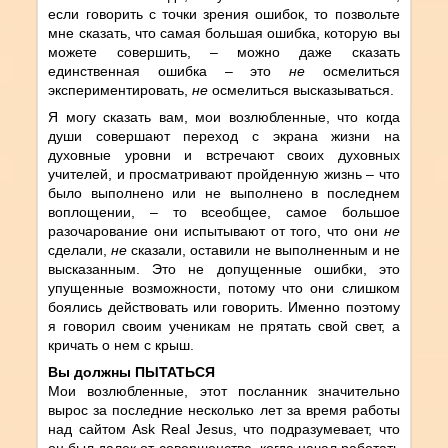
если говорить с точки зрения ошибок, то позвольте
мне сказать, что самая большая ошибка, которую вы
можете совершить, – можно даже сказать
единственная ошибка – это
не
осмелиться
экспериментировать,
не
осмелиться высказываться.
Я могу сказать вам, мои возлюбленные, что когда
души совершают переход с экрана жизни на
духовные уровни и встречают своих духовных
учителей, и просматривают пройденную жизнь – что
было выполнено или не выполнено в последнем
воплощении, – то всеобщее, самое большое
разочарование они испытывают от того, что они
не
сделали,
не
сказали, оставили не выполненным и не
высказанным. Это не допущенные ошибки, это
упущенные возможности, потому что они слишком
боялись действовать или говорить. Именно поэтому
я говорил своим ученикам не прятать свой свет, а
кричать о нем с крыш.
Вы должны ПЫТАТЬСЯ
Мои возлюбленные, этот посланник значительно
вырос за последние несколько лет за время работы
над сайтом Ask Real Jesus, что подразумевает, что
он был далек от совершенства, когда начал работать