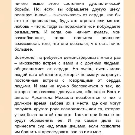
ничего выше этого состояния дуалистической
борьбы. Но, если вы обращаете другую щеку,
реагируя иначе – высказываясь от сердца, как бы
это не проявлялось, будь это строгая или мягкая
любовь – что ж, тогда вы поражаете их и побуждаете
размышлять. И когда они начнут думать, мои
возлюбленные, тогда появится реальная
возможность того, что они осозн
а
ют, что есть нечто
большее.
Возможно, потребуется демонстрировать много раз
– множество встреч с вами и с другими людьми,
общающимися от сердца. Но очень, очень мало
людей на этой планете, которых не смогут затронуть
постоянные встречи с говорящими от сердца
людьми. И вам не нужно беспокоиться о тех, до
которых невозможно достучаться, ибо закон Бога и
ангелы Архангела Михаила позаботятся о них в
должное время, забрав их в места, где они могут
получить другого рода возможность, чем та, которая
у них была на этой планете. Так что они больше не
будут обременять ее. И на самом деле вы
принесете суд над этими душами, если позволите
им бранить и преследовать вас во имя мое.