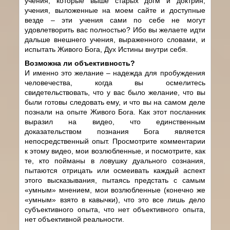
учения, которые выше старых догм и доктрин,
учения, выложенные на моем сайте и доступные
везде – эти учения сами по себе не могут
удовлетворить вас полностью? Ибо вы желаете идти
дальше внешнего учения, выраженного словами, и
испытать Живого Бога, Дух Истины внутри себя.
Возможна ли объективность?
И именно это желание – надежда для пробуждения
человечества, когда вы осмелитесь
свидетельствовать, что у вас было желание, что вы
были готовы следовать ему, и что вы на самом деле
познали на опыте Живого Бога. Как этот посланник
выразил на видео, что единственным
доказательством познания Бога является
непосредственный опыт. Просмотрите комментарии
к этому видео, мои возлюбленные, и посмотрите, как
те, кто пойманы в ловушку дуального сознания,
пытаются отрицать или осмеивать каждый аспект
этого высказывания, пытаясь предстать с самым
«умным» мнением, мои возлюбленные (конечно же
«умным» взято в кавычки), что это все лишь дело
субъективного опыта, что нет объективного опыта,
нет объективной реальности.