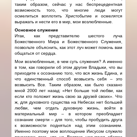
таким образом, сейчас у нас беспрецедентная
возможность того, что многие люди могут
осмелиться воплотить Христобытие и осмелятся
выражать и нести его в мир, мои возлюбленные.
Основное служение
Итак, как представителю шестого луча
Божественного Мира и Божественного Служения,
позвольте объяснить, как этот луч может помочь вам
общаться от сердца.
Мои возлюбленные, в чем суть служения? А именно
в том, как говорили об этом другие Владыки, что вы
приходите к осознанию того, что вся жизнь Едина, и
что единственный способ возвысить себя – это
возвысить Все. Таким образом, как было сказано
мной 2000 лет назад: «Нет больше той любви, как
если кто положит жизнь свою за друзей своих». Что
ж, для духовного существа на Небесах нет б
о
льшей
любви, чем отдать духовную жизнь, войти в
материальный мир – в котором преобладает
сознание смерти – для того, чтобы пробудить друга
к возможности подняться над этим сознанием.
Именно поэтому мое воплощение Иисусом служило
примером того, что на Востоке называют обетом