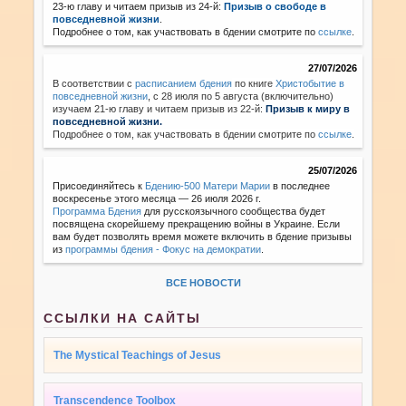
23-ю главу и читаем призыв из 24-й:
Призыв о свободе в
повседневной жизни
.
Подробнее о том, как участвовать в бдении смотрите по
ссылке
.
27/07/2026
В соответствии с
расписанием бдения
по книге
Христобытие в
повседневной жизни
,
с 28 июля по 5 августа (включительно)
изучаем 21-ю главу и читаем призыв из 22-й:
Призыв к миру в
повседневной жизни.
Подробнее о том, как участвовать в бдении смотрите по
ссылке
.
25/07/2026
Присоединяйтесь к
Бдению-500 Матери Марии
в последнее
воскресенье этого месяца — 26 июля 2026 г.
Программа Бдения
для русскоязычного сообщества будет
посвящена скорейшему прекращению войны в Украине. Если
вам будет позволять время можете включить в бдение призывы
из
программы бдения - Фокус на демократии
.
ВСЕ НОВОСТИ
ССЫЛКИ НА САЙТЫ
The Mystical Teachings of Jesus
Transcendence Toolbox