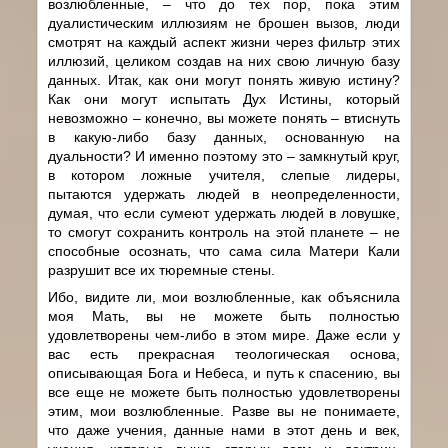
возлюбленные, – что до тех пор, пока этим
дуалистическим иллюзиям не брошен вызов, люди
смотрят на каждый аспект жизни через фильтр этих
иллюзий, целиком создав на них свою личную базу
данных. Итак, как они могут понять живую истину?
Как они могут испытать Дух Истины, который
невозможно – конечно, вы можете понять – втиснуть
в какую-либо базу данных, основанную на
дуальности? И именно поэтому это – замкнутый круг,
в котором ложные учителя, слепые лидеры,
пытаются удержать людей в неопределенности,
думая, что если сумеют удержать людей в ловушке,
то смогут сохранить контроль на этой планете – не
способные осознать, что сама сила Матери Кали
разрушит все их тюремные стены.
Ибо, видите ли, мои возлюбленные, как объяснила
моя Мать, вы не можете быть полностью
удовлетворены чем-либо в этом мире. Даже если у
вас есть прекрасная теологическая основа,
описывающая Бога и Небеса, и путь к спасению, вы
все еще не можете быть полностью удовлетворены
этим, мои возлюбленные. Разве вы не понимаете,
что даже учения, данные нами в этот день и век,