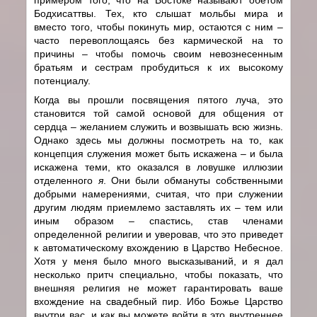
Бодхисаттвы. Тех, кто слышат мольбы мира и
вместо того, чтобы покинуть мир, остаются с ним –
часто перевоплощаясь без кармической на то
причины – чтобы помочь своим невознесенным
братьям и сестрам пробудиться к их высокому
потенциалу.
Когда вы прошли посвящения пятого луча, это
становится той самой основой для общения от
сердца – желанием служить и возвышать всю жизнь.
Однако здесь мы должны посмотреть на то, как
концепция служения может быть искажена – и была
искажена теми, кто оказался в ловушке иллюзии
отделенного
я
. Они были обмануты собственными
добрыми намерениями, считая, что при служении
другим людям приемлемо заставлять их – тем или
иным образом – спастись, став членами
определенной религии и уверовав, что это приведет
к автоматическому вхождению в Царство Небесное.
Хотя у меня было много высказываний, и я дал
несколько притч специально, чтобы показать, что
внешняя религия не может гарантировать ваше
вхождение на свадебный пир. Ибо Божье Царство
внутри вас, и как вы можете войти в это внутреннее