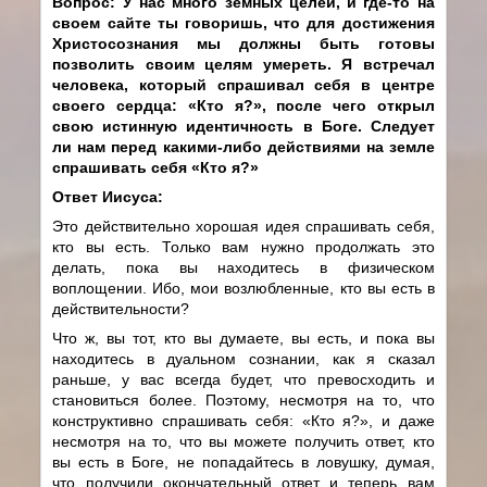
Вопрос: У нас много земных целей,
и где-то
на
своем сайте ты говоришь, что для достижения
Христосознания мы должны быть готовы
позволить своим целям умереть. Я встречал
человека, который спрашивал
себя
в центре
своего сердца: «Кто я?», после чего открыл
свою истинную идентичность в Боге. Следует
ли нам перед какими-либо действиями на земле
с
прашивать себя «Кто я?
»
Ответ Иисуса:
Это действительно хорошая идея спрашивать себя,
кто вы есть. Только вам нужно продолжать это
делать, пока вы находитесь в физическом
воплощении. Ибо, мои возлюбленные, кто вы есть в
действительности?
Что ж, вы тот, кто вы думаете, вы есть, и пока вы
находитесь в дуальном сознании, как я сказал
раньше, у вас всегда будет, что превосходить и
становиться более. Поэтому, несмотря на то, что
конструктивно спрашивать себя: «Кто я?», и даже
несмотря на то, что вы можете получить ответ, кто
вы есть в Боге, не попадайтесь в ловушку, думая,
что получили окончательный ответ и теперь вам