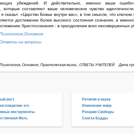
вающих убеждений. И действительно, именно ваши ошибоч
, которые составляют ваше человеческое чувство идентичности
 я сказал: «Царство Божье внутри вас», в том смысле, что ключом 
вляется достижение более высокого состояния сознания, а именн
достижению Христосознания - в преодолении всех несовершенных у
Психология,Основное
Ответы на вопросы
Психология, Основное
,
Практическая жизнь
,
ОТВЕТЫ УЧИТЕЛЕЙ
Дата пуб
ый рост
Религия и наука
осхождение эго
Изменение мира
овные инструменты
Розарии Свободы
ственная Мать
Сангха Будды