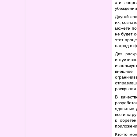
эти энерг
убеждений
Другой эл
их, созна
можете по
не будет о
этот проц
наград в 
Для раскр
интуитивн
используе
внешнее 
ограничив
отправивш
раскрытия
В качест
разработа
ядовитые 
все инстр
к обретен
приложени
Кто-то мо