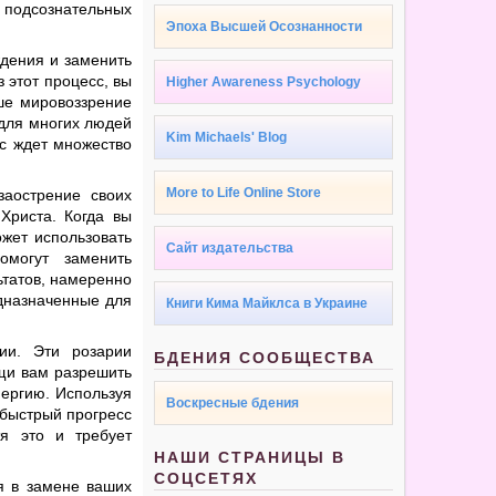
 подсознательных
Эпоха Высшей Осознанности
ждения и заменить
 этот процесс, вы
Higher Awareness Psychology
ше мировоззрение
 для многих людей
Kim Michaels' Blog
ас ждет множество
More to Life Online Store
аострение своих
Христа. Когда вы
ожет использовать
Сайт издательства
омогут заменить
ьтатов, намеренно
дназначенные для
Книги Кима Майклса в Украине
ии. Эти розарии
БДЕНИЯ СООБЩЕСТВА
щи вам разрешить
нергию. Используя
Воскресные бдения
 быстрый прогресс
тя это и требует
НАШИ СТРАНИЦЫ В
СОЦСЕТЯХ
ся в замене ваших