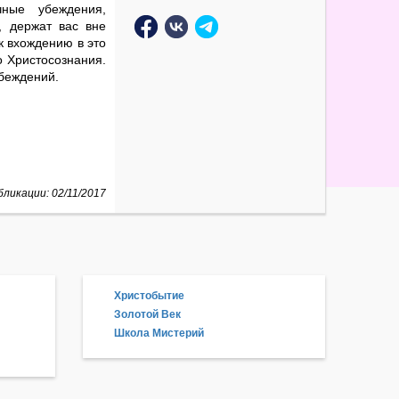
ные убеждения,
, держат вас вне
к вхождению в это
о Христосознания.
беждений.
ликации: 02/11/2017
Христобытие
Золотой Век
Школа Мистерий