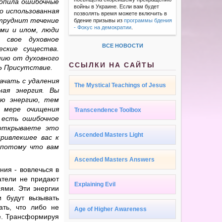
копила ошибочные
войны в Украине. Если вам будет
о использованная
позволять время можете включить в
атруднит течение
бдение призывы из
программы бдения
- Фокус на демократии
.
ми и илом, люди
 свое духовное
ВСЕ НОВОСТИ
еские существа.
нию от духовного
ССЫЛКИ НА САЙТЫ
Ь Присутствие.
ачать с удаления
The Mystical Teachings of Jesus
ная энергия. Вы
ую энергию, тем
 мере очищения
Transcendence Toolbox
 есть ошибочное
 открываете это
Ascended Masters Light
ривлекшее вас к
 потому что вам
Ascended Masters Answers
ния - вовлечься в
атели не придают
Explaining Evil
ями. Эти энергии
 будут вызывать
ать, что либо не
Age of Higher Awareness
е. Трансформируя