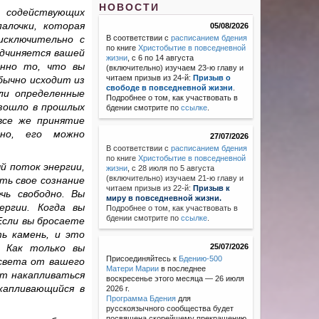
НОВОСТИ
содействующих
алочки, которая
05/08/2026
исключительно с
В соответствии с
расписанием бдения
по книге
Христобытие в повседневной
одчиняется вашей
жизни
, с 6 по 14 августа
енно то, что вы
(включительно) изучаем 23-ю главу и
читаем призыв из 24-й:
Призыв о
бычно исходит из
свободе в повседневной жизни
.
ли определенные
Подробнее о том, как участвовать в
изошло в прошлых
бдении смотрите по
ссылке
.
все же принятие
ьно, его можно
27/07/2026
В соответствии с
расписанием бдения
по книге
Христобытие в повседневной
й поток энергии,
жизни
,
с 28 июля по 5 августа
(включительно) изучаем 21-ю главу и
ть свое сознание
читаем призыв из 22-й:
Призыв к
чь свободно. Вы
миру в повседневной жизни.
ергии. Когда вы
Подробнее о том, как участвовать в
бдении смотрите по
ссылке
.
 Если вы бросаете
ь камень, и это
. Как только вы
25/07/2026
Присоединяйтесь к
Бдению-500
света от вашего
Матери Марии
в последнее
ет накапливаться
воскресенье этого месяца — 26 июля
капливающийся в
2026 г.
Программа Бдения
для
русскоязычного сообщества будет
посвящена скорейшему прекращению