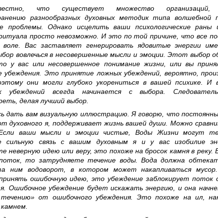
естно, что существует множество организаций, 
ранению разнообразных духовных методик типа волшебной п
е проблемы. Однако исцелить ваши психологические раны 
итуала просто невозможно. И это по той причине, что все п
й воле. Вас заставляет генерировать ядовитые энергии им
ыбор вовлечься в несовершенные мысли и эмоции. Этот выбор о
то у вас или несовершенное понимание жизни, или вы приня
 убеждения. Это принятие ложных убеждений, вероятно, про
оэтому они могли глубоко укорениться в вашей психике. И 
х убеждений всегда начинается с выбора. Следовател
еть, делая лучший выбор.
 дать вам визуальную иллюстрацию. Я говорю, что постоянны
т духовного я, поддерживает жизнь вашей души. Можно сравни
 Если ваши мысли и эмоции чистые, Воды Жизни могут те
 сильную связь с вашим духовным я и у вас изобилие эн
е неверную идею или веру, это похоже на бросок камня в реку.
 поток, то затрудняете течение воды. Вода должна обтекат
за ним водоворот, в котором может накапливаться мусор
принять ошибочную идею, это убеждение заблокирует поток 
 я. Ошибочное убеждение будет искажать энергию, и она начн
 течению» от ошибочного убеждения. Это похоже на ил, на
 камнем.