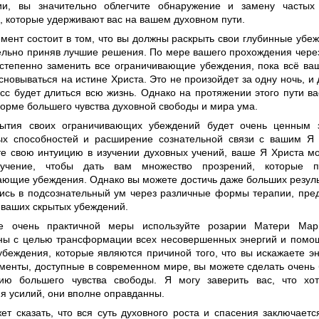
ии, вы значительно облегчите обнаружение и замену частых
, которые удерживают вас на вашем духовном пути.
емент состоит в том, что вы должны раскрыть свои глубинные убе
тельно приняв лучшие решения. По мере вашего прохождения через
степенно заменить все ограничивающие убеждения, пока всё ва
сновываться на истине Христа. Это не произойдет за одну ночь, и
есс будет длиться всю жизнь. Однако на протяжении этого пути в
форме большего чувства духовной свободы и мира ума.
ытия своих ограничивающих убеждений будет очень ценным з
ых способностей и расширение сознательной связи с вашим Я 
те свою интуицию в изучении духовных учений, ваше Я Христа м
учение, чтобы дать вам множество прозрений, которые п
ающие убеждения. Однако вы можете достичь даже б
о
льших резул
ись в подсознательный ум через различные формы терапии, пре
 ваших скрытых убеждений.
ве очень практичной меры используйте розарии Матери Мар
ны с целью трансформации всех несовершенных энергий и помо
убеждения, которые являются причиной того, что вы искажаете э
ументы, доступные в современном мире, вы можете сделать очень
ию большего чувства свободы. Я могу заверить вас, что хо
я усилий, они вполне оправданны.
жет сказать, что вся суть духовного роста и спасения заключает