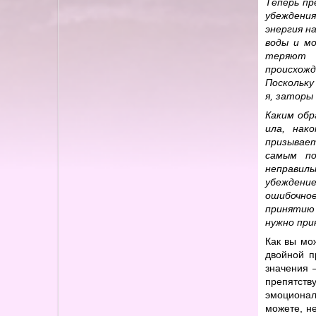
Теперь пр
убеждения
энергия н
воды и м
теряют в
происхож
Поскольку
я, заторы
Каким обр
ила, нак
призывае
самым по
неправиль
убеждени
ошибочное
принятию
нужно при
Как вы мо
двойной п
значения 
препятств
эмоционал
можете, н