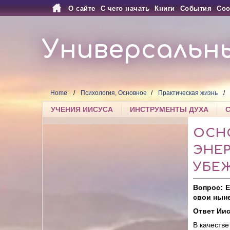
О сайте
С чего начать
Книги
События
Соо
Универсальн
Home
Психология, Основное
Практическая жизнь
УЧЕНИЯ ИИСУСА
ИНСТРУМЕНТЫ ДУХА
ОСН
ЭНЕ
УБЕ
Вопрос: 
свои ныне
Ответ Иис
В качестве