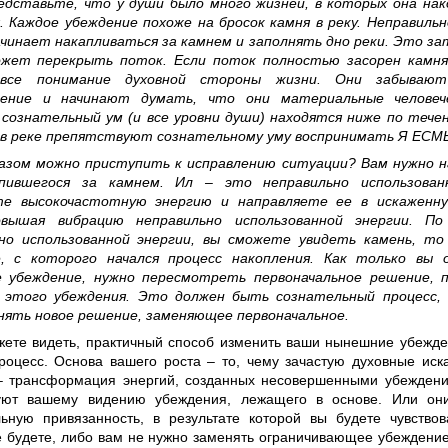
едставьте, что у души было много жизней, в которых она на
. Каждое убеждение похоже на бросок камня в реку. Неправильн
ачинает накапливаться за камнем и заполнять дно реки. Это з
ожет перекрыть поток. Если поток полностью засорен камня
се понимание духовной стороны жизни. Они забывают
дение и начинают думать, что они материальные человеч
 сознательный ум (и все уровни души) находятся ниже по тече
 в реке препятствуют сознательному уму воспринимать Я ЕСМ
азом можно приступить к исправлению ситуации? Вам нужно н
опившегося за камнем. Ил – это неправильно использован
те высокочастотную энергию и направляете ее в искаженн
вышая вибрацию неправильно использованной энергии. По
но использованной энергии, вы сможете увидеть камень, то
е, с которого начался процесс накопления. Как только вы
 убеждение, нужно пересмотреть первоначальное решение, п
 этого убеждения. Это должен быть сознательный процесс,
нять новое решение, заменяющее первоначальное.
жете видеть, практичный способ изменить ваши нынешние убежде
роцесс. Основа вашего роста – то, чему зачастую духовные иск
– трансформация энергий, созданных несовершенными убеждени
уют вашему видению убеждения, лежащего в основе. Или они
ьную привязанность, в результате которой вы будете чувствов
е будете, либо вам не нужно заменять ограничивающее убеждени