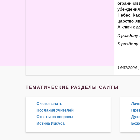
ограничи
убеждения
Небес. Как
царство я
А ключ к 
К разделу
К разделу
14/07/2004
,
ТЕМАТИЧЕСКИЕ РАЗДЕЛЫ САЙТЫ
С чего начать
Личн
Послания Учителей
Прев
Ответы на вопросы
Дух
Истина Иисуса
Боже