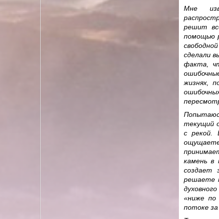
Мне изв
распрост
решит вс
помощью р
свободно
сделали в
факта, ч
ошибочные
жизнях, п
ошибочны
пересмотр
Попытаюсь
текущий о
с рекой.
ощущаете
принимает
камень в
создает 
решаете 
духовного
«ниже по
потоке за