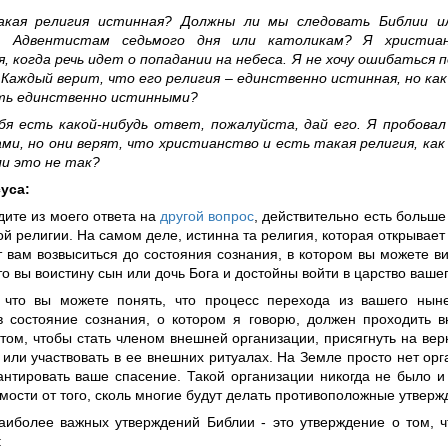
Какая религия истинная? Должны ли мы следовать Библии ил
, Адвентистам седьмого дня или католикам? Я христиан
, когда речь идет о попадании на небеса. Я не хочу ошибаться п
 Каждый верит, что его религия – единственно истинная, но ка
ть единственно истинными?
бя есть какой-нибудь ответ, пожалуйста, дай его. Я пробовал
ми, но они верят, что христианство и есть такая религия, как 
ли это не так?
уса:
дите из моего ответа на
другой вопрос
, действительно есть больше
й религии. На самом деле, истинна та религия, которая открывает
т вам возвыситься до состояния сознания, в котором вы можете в
то вы воистину сын или дочь Бога и достойны войти в царство ваше
 что вы можете понять, что процесс перехода из вашего нын
в состояние сознания, о котором я говорю, должен проходить в
 том, чтобы стать членом внешней организации, присягнуть на ве
или участвовать в ее внешних ритуалах. На Земле просто нет орг
антировать ваше спасение. Такой организации никогда не было и 
мости от того, сколь многие будут делать противоположные утверж
аиболее важных утверждений Библии - это утверждение о том, ч
: