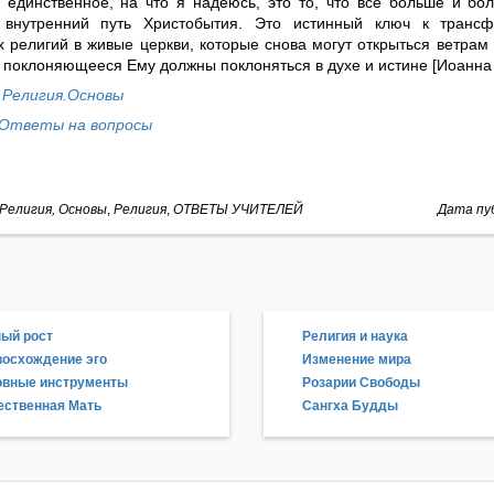
и единственное, на что я надеюсь, это то, что все больше и б
 внутренний путь Христобытия. Это истинный ключ к трансф
 религий в живые церкви, которые снова могут открыться ветрам 
и поклоняющееся Ему должны поклоняться в духе и истине [Иоанна 
Религия.Основы
Ответы на вопросы
Религия, Основы
,
Религия
,
ОТВЕТЫ УЧИТЕЛЕЙ
Дата пуб
ый рост
Религия и наука
осхождение эго
Изменение мира
овные инструменты
Розарии Свободы
ственная Мать
Сангха Будды