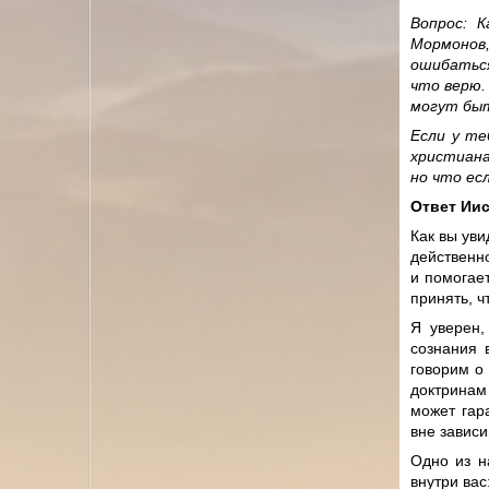
Вопрос: 
Мормонов
ошибаться
что верю.
могут бы
Если у те
христиана
но что ес
Ответ Иис
Как вы уви
действенно
и помогае
принять, ч
Я уверен,
сознания 
говорим о
доктринам 
может гар
вне зависи
Одно из н
внутри вас