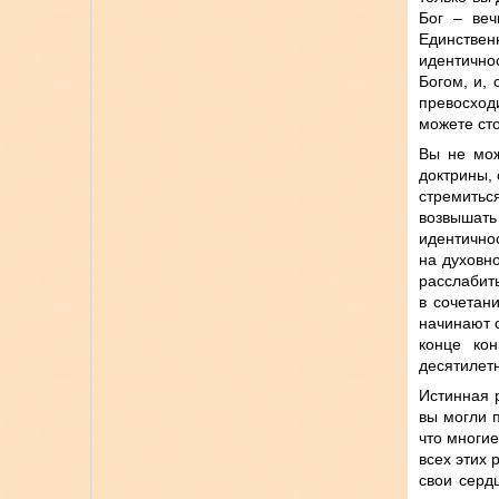
Бог – веч
Единствен
идентичнос
Богом, и,
превосход
можете сто
Вы не мож
доктрины, 
стремитьс
возвышать
идентично
на духовно
расслабит
в сочетан
начинают с
конце кон
десятилет
Истинная р
вы могли 
что многи
всех этих 
свои серд