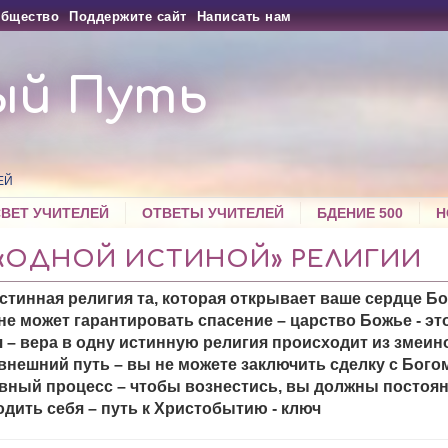
бщество
Поддержите сайт
Написать нам
ый Путь
ЕЙ
СВЕТ УЧИТЕЛЕЙ
ОТВЕТЫ УЧИТЕЛЕЙ
БДЕНИЕ 500
Н
 «ОДНОЙ ИСТИНОЙ» РЕЛИГИИ
тинная религия та, которая открывает ваше сердце Бо
не может гарантировать спасение – царство Божье - эт
 – вера в одну истинную религия происходит из змеин
нешний путь – вы не можете заключить сделку с Богом
вный процесс – чтобы вознестись, вы должны постоя
дить себя – путь к Христобытию - ключ