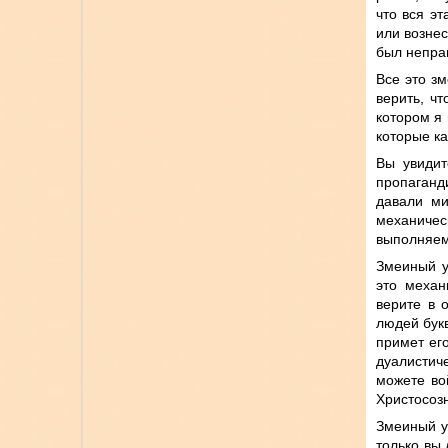
что вся эт
или вознес
был непра
Все это з
верить, ч
котором я 
которые ка
Вы увидит
пропаганд
давали ми
механичес
выполняемы
Змеиный у
это механ
верите в 
людей букв
примет ег
дуалистиче
можете во
Христосозн
Змеиный ум
только вы 