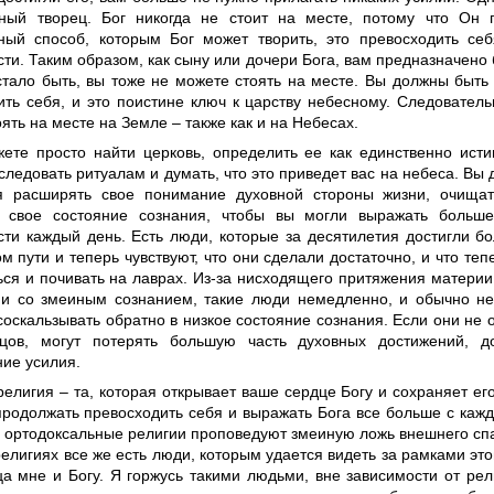
ный творец. Бог никогда не стоит на месте, потому что Он п
ный способ, которым Бог может творить, это превосходить себ
ти. Таким образом, как сыну или дочери Бога, вам предназначено 
 стало быть, вы тоже не можете стоять на месте. Вы должны быть
ить себя, и это поистине ключ к царству небесному. Следователь
ять на месте на Земле – также как и на Небесах.
ете просто найти церковь, определить ее как единственно исти
следовать ритуалам и думать, что это приведет вас на небеса. Вы
я расширять свое понимание духовной стороны жизни, очища
 свое состояние сознания, чтобы вы могли выражать больше
сти каждый день. Есть люди, которые за десятилетия достигли б
м пути и теперь чувствуют, что они сделали достаточно, и что те
ься и почивать на лаврах. Из-за нисходящего притяжения материи
ии со змеиным сознанием, такие люди немедленно, и обычно не 
оскальзывать обратно в низкое состояние сознания. Если они не ос
цов, могут потерять большую часть духовных достижений, д
ние усилия.
елигия – та, которая открывает ваше сердце Богу и сохраняет ег
продолжать превосходить себя и выражать Бога все больше с каж
е ортодоксальные религии проповедуют змеиную ложь внешнего сп
религиях все же есть люди, которым удается видеть за рамками это
ца мне и Богу. Я горжусь такими людьми, вне зависимости от рел