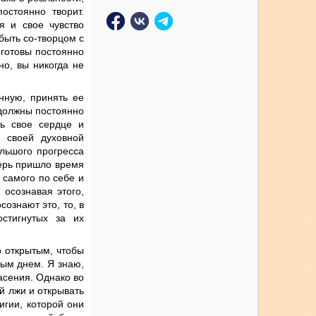
остоянно творит.
я и свое чувство
быть со-творцом с
 готовы постоянно
но, вы никогда не
нную, принять ее
 должны постоянно
ть свое сердце и
 своей духовной
ольшого прогресса
перь пришло время
 самого по себе и
осознавая этого,
ознают это, то, в
остигнутых за их
о открытым, чтобы
дым днем. Я знаю,
асения. Однако во
й лжи и открывать
игии, которой они