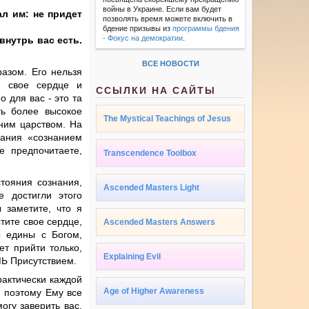
войны в Украине. Если вам будет
л им: не придет
позволять время можете включить в
бдение призывы из
программы бдения
- Фокус на демократии
.
 внутрь вас есть.
ВСЕ НОВОСТИ
разом. Его нельзя
я свое сердце и
ССЫЛКИ НА САЙТЫ
 для вас - это та
ть более высокое
The Mystical Teachings of Jesus
нним царством. На
нания «сознанием
е предпочитаете,
Transcendence Toolbox
тояния сознания,
Ascended Masters Light
е достигли этого
 заметите, что я
стите свое сердце,
Ascended Masters Answers
ы едины с Богом,
ет прийти только,
Explaining Evil
МЬ Присутствием.
рактически каждой
Age of Higher Awareness
и поэтому Ему все
огу заверить вас,