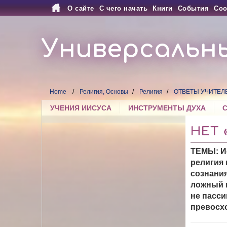
О сайте
С чего начать
Книги
События
Соо
Универсальн
Home
Религия, Основы
Религия
ОТВЕТЫ УЧИТЕЛ
УЧЕНИЯ ИИСУСА
ИНСТРУМЕНТЫ ДУХА
НЕТ
ТЕМЫ: Ис
религия 
сознания
ложный в
не пасси
превосхо