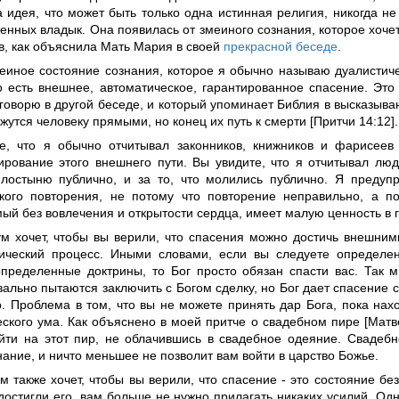
а идея, что может быть только одна истинная религия, никогда не
енных владык. Она появилась от змеиного сознания, которое хочет 
в, как объяснила Мать Мария в своей
прекрасной беседе
.
меиное состояние сознания, которое я обычно называю дуалистич
то есть внешнее, автоматическое, гарантированное спасение. Это
говорю в другой беседе, и который упоминает Библия в высказывани
жутся человеку прямыми, но конец их путь к смерти [Притчи 14:12].
е, что я обычно отчитывал законников, книжников и фарисеев
ирование этого внешнего пути. Вы увидите, что я отчитывал люд
лостыню публично, и за то, что молились публично. Я предуп
кого повторения, не потому что повторение неправильно, а по
й без вовлечения и открытости сердца, имеет малую ценность в г
м хочет, чтобы вы верили, что спасения можно достичь внешним
ический процесс. Иными словами, если вы следуете определ
определенные доктрины, то Бог просто обязан спасти вас. Так 
ально пытаются заключить с Богом сделку, но Бог дает спасение с
о. Проблема в том, что вы не можете принять дар Бога, пока нах
ского ума. Как объяснено в моей притче о свадебном пире [Матве
йти на этот пир, не облачившись в свадебное одеяние. Свадебн
ание, и ничто меньшее не позволит вам войти в царство Божье.
 также хочет, чтобы вы верили, что спасение - это состояние без
достигли его, вам больше не нужно прилагать никаких усилий. Одн