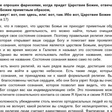
е спрошен фарисеями, когда придет Царствие Божие, отвеча
 Божие приметным образом,
скажут: вот, оно здесь, или: вот, там. Ибо вот, Царствие Божие
ва 17)
е, что я говорил, что царство Божье не приходит приметным об
рез внешнюю деятельность, его можно найти, только очища
ируя свое состояние сознания. Поэтому правильная религия лично
которая открывает ваше сердце Богу и помогает вам проявля
 сознания, которое поистине является царством Божьим, внутре
е и во время миссии в Галилее я называл это состояние соз
Однако вы можете использовать любое другое название, како
важно не название. Состояние сознания важно само по себе.
есть много религий, из чьих рядов вышли люди, достигшие сос
его им войти в царство небесное. Есть также люди, которы
 сознания, не принадлежа ни к какой формальной религии. Вы
о благословенны чистые сердцем, ибо они Бога узрят. Когда вы очи
нете состояния сознания, которое позволит вам видеть, что в
 Бог создал вас как индивидуализацию себя. Это понимание мож
остигнете сознательного контакта со своим Я Христа и своим Я ЕС
положность убеждениям столь многих ортодоксальных людей из п
ога не волнует, какой религии вы следуете. Бог нелицеприятен, 
кую религию люди считают единственно истинной. Фактически, я м