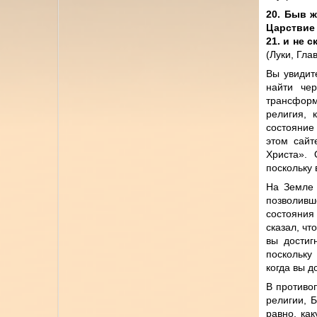
20. Быв ж
Царствие
21. и не 
(Луки, Гла
Вы увидит
найти че
трансформ
религия, 
состояние
этом сайт
Христа». 
поскольку 
На Земле 
позволивш
состояния
сказал, чт
вы достиг
поскольку
когда вы д
В противо
религии, Б
равно, ка