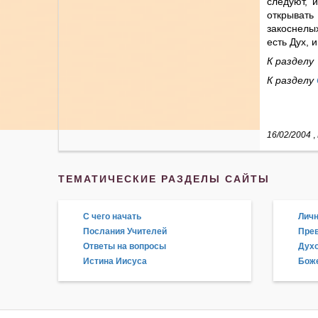
следуют, 
открывать
закоснелых
есть Дух, 
К разделу
К разделу
16/02/2004
,
ТЕМАТИЧЕСКИЕ РАЗДЕЛЫ САЙТЫ
С чего начать
Личн
Послания Учителей
Прев
Ответы на вопросы
Дух
Истина Иисуса
Боже