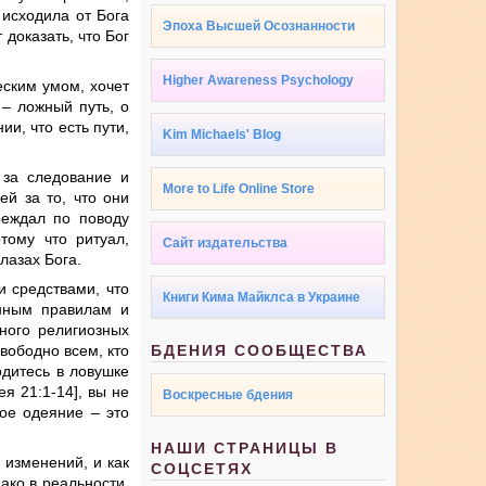
 исходила от Бога
Эпоха Высшей Осознанности
доказать, что Бог
Higher Awareness Psychology
еским умом, хочет
 – ложный путь, о
и, что есть пути,
Kim Michaels' Blog
 за следование и
More to Life Online Store
ей за то, что они
реждал по поводу
тому что ритуал,
Сайт издательства
лазах Бога.
и средствами, что
Книги Кима Майклса в Украине
енным правилам и
много религиозных
вободно всем, кто
БДЕНИЯ СООБЩЕСТВА
одитесь в ловушке
я 21:1-14], вы не
Воскресные бдения
ое одеяние – это
НАШИ СТРАНИЦЫ В
 изменений, и как
СОЦСЕТЯХ
ако в реальности,