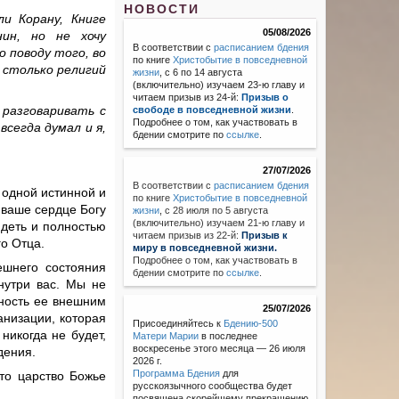
НОВОСТИ
и Корану, Книге
05/08/2026
ин, но не хочу
В соответствии с
расписанием бдения
о поводу того, во
по книге
Христобытие в повседневной
к столько религий
жизни
, с 6 по 14 августа
(включительно) изучаем 23-ю главу и
читаем призыв из 24-й:
Призыв о
 разговаривать с
свободе в повседневной жизни
.
Подробнее о том, как участвовать в
всегда думал и я,
бдении смотрите по
ссылке
.
27/07/2026
В соответствии с
расписанием бдения
 одной истинной и
по книге
Христобытие в повседневной
 ваше сердце Богу
жизни
,
с 28 июля по 5 августа
(включительно) изучаем 21-ю главу и
идеть и полностью
читаем призыв из 22-й:
Призыв к
го Отца.
миру в повседневной жизни.
Подробнее о том, как участвовать в
ешнего состояния
бдении смотрите по
ссылке
.
нутри вас. Мы не
рность ее внешним
25/07/2026
анизации, которая
Присоединяйтесь к
Бдению-500
никогда не будет,
Матери Марии
в последнее
воскресенье этого месяца — 26 июля
дения.
2026 г.
Программа Бдения
для
то царство Божье
русскоязычного сообщества будет
посвящена скорейшему прекращению