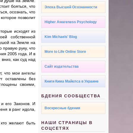
ой душе на Земле.
стоит бояться, что
Эпоха Высшей Осознанности
ься, осознать, что
 которое позволит
Higher Awareness Psychology
оторые исходят из
оей собственной
Kim Michaels' Blog
душой на Земле на
 правую руку, что
More to Life Online Store
ния 2005 года. И в
 вниз, как суд над
Сайт издательства
т, что мои ангелы
ут оставлены без
Книги Кима Майклса в Украине
оглощены своими,
БДЕНИЯ СООБЩЕСТВА
 и его Законов. И
Воскресные бдения
еня в ранг идола,
НАШИ СТРАНИЦЫ В
, кто желают быть
СОЦСЕТЯХ