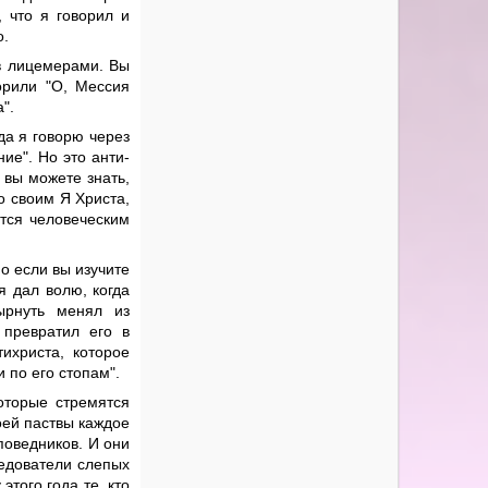
, что я говорил и
о.
ев лицемерами. Вы
орили "О, Мессия
".
гда я говорю через
ие". Но это анти-
 вы можете знать,
о своим Я Христа,
тся человеческим
о если вы изучите
я дал волю, когда
рнуть менял из
 превратил его в
ихриста, которое
 по его стопам".
оторые стремятся
оей паствы каждое
поведников. И они
ледователи слепых
этого года те, кто