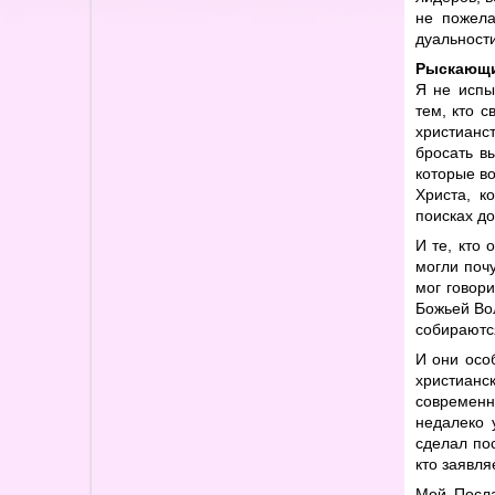
не пожела
дуальности
Рыскающи
Я не испы
тем, кто 
христианс
бросать в
которые в
Христа, к
поисках до
И те, кто 
могли почу
мог говори
Божьей Вол
собираются
И они осо
христианс
современн
недалеко 
сделал по
кто заявля
Мой Посла