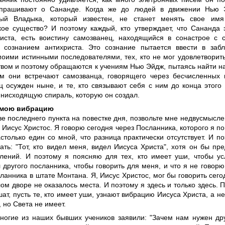
спрашивают о Сананде. Когда же до людей в движении Нью Э
ный Владыка, который известен, не станет менять свое имя
кое существо? И поэтому каждый, кто утверждает, что Сананда 
иста, есть воистину самозванец, находящийся в сонастрое с 
 сознанием антихриста. Это сознание пытается ввести в забл
моими истинными последователями, тех, кто не мог удовлетвори
твом и поэтому обращаются к учениям Нью Эйдж, пытаясь найти н
м они встречают самозванца, говорящего через бесчисленных к
ц осужден ныне, и те, кто связывают себя с ним до конца этого 
 нисходящую спираль, которую он создал.
 мою вибрацию
ве последнего пункта на повестке дня, позвольте мне недвусмыслен
 Иисус Христос. Я говорю сегодня через Посланника, которого я по
столько един со мной, что разница практически отсутствует. И по
ать: "Тот, кто видел меня, видел Иисуса Христа", хотя он бы пр
влений. И поэтому я поясняю для тех, кто имеет уши, чтобы ус
другого посланника, чтобы говорить для меня, и что я не говорю
ланника в штате Монтана. Я, Иисус Христос, мог бы говорить сего
ом дворе не оказалось места. И поэтому я здесь и только здесь. П
ат, пусть те, кто имеет уши, узнают вибрацию Иисуса Христа, а не
 но Света не имеет.
ногие из наших бывших учеников заявили: "Зачем нам нужен дру