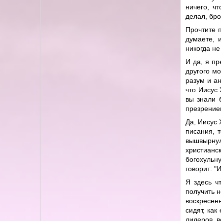
ничего, чт
делал, бро
Прочтите 
думаете, 
никогда не
И да, я пр
другого мо
разум и ан
что Иисус 
вы знали 
презрение
Да, Иисус 
писания, т
вышвырну
христианс
богохульн
говорит: "
Я здесь ч
получить н
воскресень
сидят, как
лидеров, в