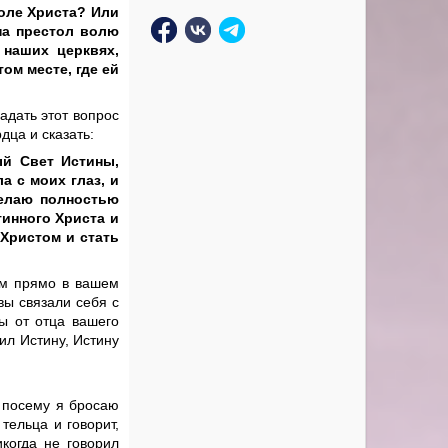
Воле Христа? Или
на престол волю
 наших церквях,
ом месте, где ей
адать этот вопрос
дца и сказать:
ый Свет Истины,
а с моих глаз, и
желаю полностью
тинного Христа и
 Христом и стать
ам прямо в вашем
вы связали себя с
ы от отца вашего
ил Истину, Истину
И посему я бросаю
тельца и говорит,
когда не говорил