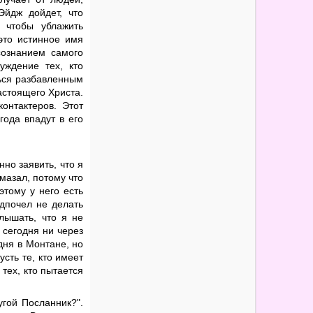
йдж дойдет, что
 чтобы ублажить
это истинное имя
сознанием самого
уждение тех, кто
ться разбавленным
астоящего Христа.
онтактеров. Этот
года впадут в его
но заявить, что я
мазал, потому что
этому у него есть
едпочел не делать
лышать, что я не
 сегодня ни через
дня в Монтане, но
усть те, кто имеет
 тех, кто пытается
гой Посланник?".