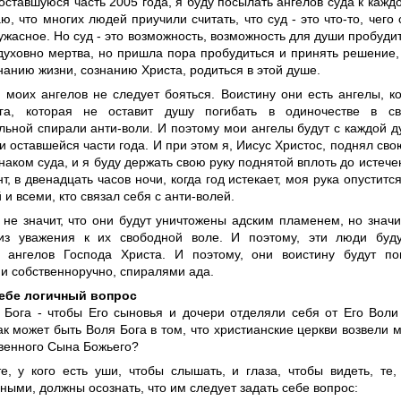
 оставшуюся часть 2005 года, я буду посылать ангелов суда к кажд
ю, что многих людей приучили считать, что суд - это что-то, чего 
 ужасное. Но суд - это возможность, возможность для души пробудит
духовно мертва, но пришла пора пробудиться и принять решение,
нанию жизни, сознанию Христа, родиться в этой душе.
, моих ангелов не следует бояться. Воистину они есть ангелы, к
га, которая не оставит душу погибать в одиночестве в св
льной спирали анти-воли. И поэтому мои ангелы будут с каждой 
 оставшейся части года. И при этом я, Иисус Христос, поднял свою
наком суда, и я буду держать свою руку поднятой вплоть до истече
т, в двенадцать часов ночи, когда год истекает, моя рука опустится
 и всеми, кто связал себя с анти-волей.
 не значит, что они будут уничтожены адским пламенем, но значи
из уважения к их свободной воле. И поэтому, эти люди буд
 ангелов Господа Христа. И поэтому, они воистину будут п
и собственноручно, спиралями ада.
себе логичный вопрос
 Бога - чтобы Его сыновья и дочери отделяли себя от Его Воли
ак может быть Воля Бога в том, что христианские церкви возвели м
твенного Сына Божьего?
те, у кого есть уши, чтобы слышать, и глаза, чтобы видеть, те
ыми, должны осознать, что им следует задать себе вопрос: