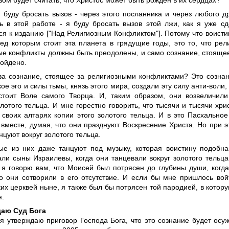
вом будет считать, что Христос может быть рожден в их сердцах?
 буду бросать вызов - через этого посланника и через любого др
ть в этой работе - я буду бросать вызов этой лжи, как я уже сд
ся к изданию ["Над Религиозным Конфликтом"]. Потому что воист
ред которым стоит эта планета в грядущие годы, это то, что ре
ые конфликты должны быть преодолены, и само сознание, стояще
зойдено.
 за сознание, стоящее за религиозными конфликтами? Это сознан
ое эго и силы тьмы, князь этого мира, создали эту силу анти-воли
стоит Воле самого Творца. И, таким образом, они возвеличили
лотого тельца. И мне горестно говорить, что тысячи и тысячи хри
 своих алтарях копии этого золотого тельца. И в это Пасхально
 вместе, думая, что они празднуют Воскресение Христа. Но при 
нцуют вокруг золотого тельца.
ые из них даже танцуют под музыку, которая воистину подобна
али сыны Израилевы, когда они танцевали вокруг золотого тельц
 я говорю вам, что Моисей был потрясен до глубины души, когд
то они сотворили в его отсутствие. И если бы мне пришлось во
их церквей ныне, я также был бы потрясен той пародией, в котор
я.
даю Суд Бога
 я утверждаю приговор Господа Бога, что это сознание будет осу