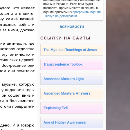
войны в Украине. Если вам будет
угого, кто желает
позволять время можете включить в
бдение призывы из
программы бдения
елал это в книге,
- Фокус на демократии
.
ину, самый важный
лигиозные войны и
ВСЕ НОВОСТИ
е за ними, должно
ССЫЛКИ НА САЙТЫ
ие анти-воли, где
, которая отделена
The Mystical Teachings of Jesus
 эту анти-волю и
стианских церквей
Transcendence Toolbox
е Воскресенье они
этом они почитают
Ascended Masters Light
 музыке, которую
а у подножия горы
Ascended Masters Answers
а он сошел вниз и
йти в большинство
ую они превратили
Explaining Evil
Age of Higher Awareness
ждено. И я говорю