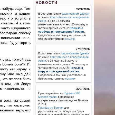
НОВОСТИ
а-нибудь еще. Тем
05/08/2026
ллюзиях и вашем
В соответствии с
расписанием бдения
по книге
Христобытие в повседневной
ех, кто вступил в
жизни
, с 6 по 14 августа
 смерть. И в этом
(включительно) изучаем 23-ю главу и
 часть избранного
читаем призыв из 24-й:
Призыв о
свободе в повседневной жизни
.
 благодаря своему
Подробнее о том, как участвовать в
 понимании - оно,
бдении смотрите по
ссылке
.
няка, будут гореть
27/07/2026
В соответствии с
расписанием бдения
по книге
Христобытие в повседневной
и сужу, то мой суд
жизни
,
с 28 июля по 5 августа
и Волей Бога"? И,
(включительно) изучаем 21-ю главу и
читаем призыв из 22-й:
Призыв к
ристу как идолу и
миру в повседневной жизни.
тому мне был дан
Подробнее о том, как участвовать в
, кто желает быть
бдении смотрите по
ссылке
.
о том, что Иисус
м изначально, но
25/07/2026
Присоединяйтесь к
Бдению-500
Матери Марии
в последнее
ын Бога, на самом
воскресенье этого месяца — 26 июля
2026 г.
ому что как может
Программа Бдения
для
внушали веру, что
русскоязычного сообщества будет
посвящена скорейшему прекращению