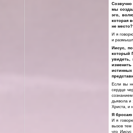
Созвучно 
мы созда
эго, вол
которая в
не место?
И я говорю
и размышля
Иисус, п
который П
увидеть,
изменить 
истинных 
представи
Если вы н
сердце чер
сознанием
дьявола и 
Христа, и 
Я бросаю 
И я говор
вызов тем 
что Иисус