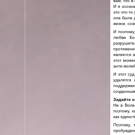
вам, что в
И я осозна
это что-то
она была 
жизни, соз
И поэтому
любви Бо
разрушите
протяжении
является з
этот момен
анти-волей
И этот суд
удалятся 
поддержки
созданным
Задайте 
Не в Воле
поэтому, к
как единс
Поэтому, 
пробужденн