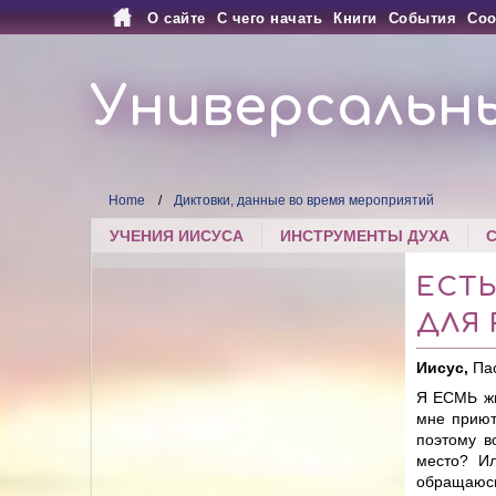
О сайте
С чего начать
Книги
События
Соо
Универсальн
Home
Диктовки, данные во время мероприятий
УЧЕНИЯ ИИСУСА
ИНСТРУМЕНТЫ ДУХА
ЕСТ
ДЛЯ
Иисус,
Па
Я ЕСМЬ жи
мне приют
поэтому в
место? Ил
обращаюсь 