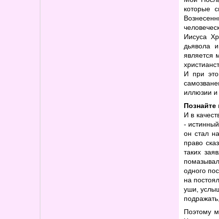
которые 
Вознесен
человечес
Иисуса Хр
дьявола и
является 
христианс
И при это
самозване
иллюзии и
Познайте
И в качест
- истинный
он стал на
право сказ
таких зая
помазывал 
одного пос
на постоял
уши, услыш
подражать,
Поэтому м