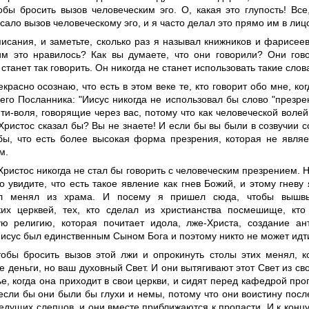
обы бросить вызов человеческим эго. О, какая это глупость! Все
сало вызов человеческому эго, и я часто делал это прямо им в лиц
писания, и заметьте, сколько раз я называл книжников и фарисе
им это нравилось? Как вы думаете, что они говорили? Они гов
 станет так говорить. Он никогда не станет использовать такие слова
екрасно осознаю, что есть в этом веке те, кто говорит обо мне, ко
его Посланника: "Иисус никогда не использовал бы слово "презрен
ти-воля, говорящие через вас, потому что как человеческой волей
Христос сказал бы? Вы не знаете! И если бы вы были в созвучии с
бы, что есть более высокая форма презрения, которая не являе
м.
Христос никогда не стал бы говорить с человеческим презрением. Н
о увидите, что есть такое явление как гнев Божий, и этому гневу 
л менял из храма. И посему я пришел сюда, чтобы вышвы
ких церквей, тех, кто сделал из христианства посмешище, кто
ую религию, которая почитает идола, лже-Христа, создание ант
Иисус был единственным Сыном Бога и поэтому никто не может идти
тобы бросить вызов этой лжи и опрокинуть столы этих менял, к
е деньги, но ваш духовный Свет. И они вытягивают этот Свет из св
е, когда она приходит в свои церкви, и сидят перед кафедрой про
 если бы они были бы глухи и немы, потому что они воистину пос
едущих слепцов, и они вместе приближаются к пропасти. И к концу 