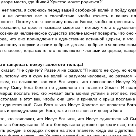
 дворе место, где Живой Христос может родиться?"
 нет места, я склонюсь перед вашей свободной волей и пойду куд
 я не оставлю вас в спокойствии, чтобы коснеть в ваших и
нстве. Потому что я воистину послан Богом, чтобы потревожить т
 сознания, которое я называю смертью - потому что это духовная
сознания человеческое существо вполне может поверить, что оно -
ода, что оно принадлежит к единственно истинной церкви, и что
членству в церкви и своим добрым делам - добрым в человеческом
ет спасено, тогда как те, кто не являются членами их церкви, навер
те танцевать вокруг золотого тельца!
 сказал: "Не судите"? Разве я не сказал: "Я никого не сужу, но есл
в, потому что я сужу не волей и разумом человека, но разумом 
азом, вы слышали, как сам Бог изрек, что поклонение Иисусу Х
ному Сыну Бога более не дозволено на планете Земля. И поэ
марш: послать тех, кто желает быть моими устами в этот век, тех
столами в этот век, чтобы они шли и кричали с крыш послание 
е единственный Сын Бога и что Иисус Христос не является Бого
сть индивидуализация Бога, как и все сыновья и дочери Бога.
 те, кто заявляют, что Иисус Бог или, что Иисус единственный С
ны в богохульстве. И это богохульство должно прекратиться, пот
ть рожден в сердцах людей на этой планете, когда им с детства 