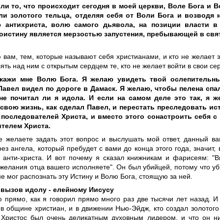
ли то, что происходит сегодня в моей церкви, Воле Бога и 
ли золотого тельца, отделяя себя от Воли Бога и возводя 
ю антихриста, волю самого дьявола, на позиции власти в
оистину является мерзостью запустения, пребывающей в свят
 вам, тем, которые называют себя христианами, и кто не желает з
ть над ним с открытым сердцем те, кто не желает войти в свои сер
окажи мне Волю Бога. Я желаю увидеть твой ослепительн
авел видел по дороге в Дамаск. Я желаю, чтобы пелена спал
 не почитал ли я идола. И если на самом деле это так, я 
свою жизнь, как сделал Павел, и перестать преследовать ис
последователей Христа, и вместо этого сонастроить себя с
телем Христа.
е желаете задать этот вопрос и выслушать мой ответ, данный в
ез ангела, который пребудет с вами до конца этого года, значит, 
 анти-христа. И вот почему я сказал книжникам и фарисеям: "В
желания отца вашего исполняете". Он был убийцей, потому что уб
не мог распознать эту Истину и Волю Бога, стоящую за ней.
вызов идолу - елейному Иисусу
ю прямо, как я говорил прямо много раз две тысячи лет назад. 
в общине христиан, и в движении Нью-Эйдж, кто создал золотого 
 Христос был очень деликатным духовным лидером, и что он ни