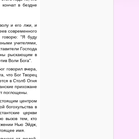
 кончат в бездне
волу и его лжи, и
сеев современного
 говорю: "Я буду
ожными учителями,
ставители Господа
обны рыскающим в
тив Воли Бога".
ог говорил вчера,
а, что Бог Творец
ется в Столб Огня
ианские прихожане
ут поглощены.
астоящим центром
й богохульства в
стантские церкви
ю вызов тем, кто
ижении Нью Эйдж,
стоящее имя.
лучает от людей,