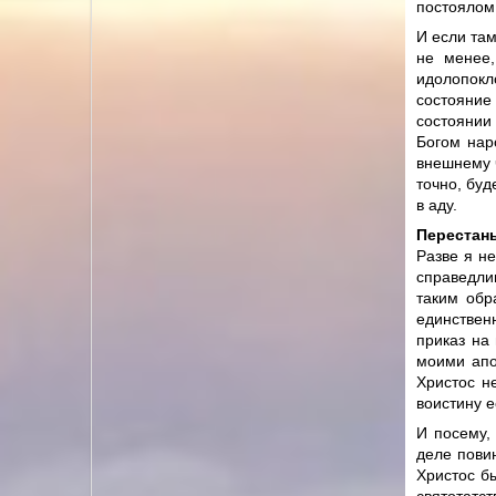
постоялом
И если там
не менее,
идолопокло
состояние
состоянии 
Богом нар
внешнему 
точно, буд
в аду.
Перестань
Разве я не
справедли
таким обр
единствен
приказ на 
моими апо
Христос н
воистину е
И посему,
деле повин
Христос бы