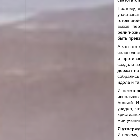
святотатст
Поэтому, я
участвова
готовящей
вызов, пе
религиозн
быть прев
А что это
человеческ
и противо
создали зо
держат на
собрались
идола и та
И некотор
использов
Божьей. И
увидел, ч
христианск
мои учени
Я утверж
И посему,