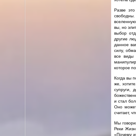
Разве это
свободны.
вселенную 
вы, но эли
выбор отд
другие лю
данное ва
силу, обма
все виды 
манипулир
которое п
Когда вы 
же, хотите
супруги, 
божествен
и стал бол
Оно может
считает, ч
Мы говорил
Реки Жизн
«Почему и