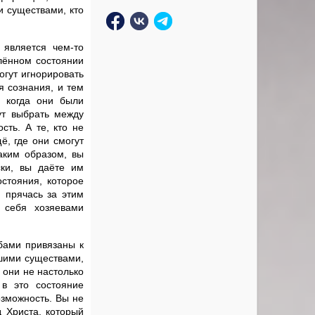
и существами, кто
является чем-то
елённом состоянии
огут игнорировать
я сознания, и тем
 когда они были
ут выбрать между
сть. А те, кто не
ё, где они смогут
аким образом, вы
ски, вы даёте им
остояния, которое
, прячась за этим
ь себя хозяевами
обами привязаны к
дшими существами,
 они не настолько
в это состояние
озможность. Вы не
д Христа, который