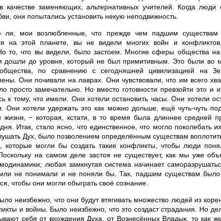
 в качестве заменяющих, альтернативных учителей. Когда люди 
ви, они попытались установить некую неподвижность.
е ли, мои возлюбленные, что прежде чем падшим существам
ся на этой планете, вы не видели многих войн и конфликтов
Но то, что вы видели, было застоем. Многие сферы общества на
и дошли до уровня, который не был примитивным. Это были во 
 общества, по сравнению с сегодняшней цивилизацией на З
ены. Они почивали на лаврах. Они чувствовали, что им всего хват
ло просто замечательно. Но вместо готовности превзойти это и 
ь к тому, что имели. Они хотели остановить часы. Они хотели ос
и. Они хотели удержать это как можно дольше, ещё чуть-чуть по
й жизни, − которая, кстати, в то время была длиннее средней 
дня. Итак, стало ясно, что единственное, что могло поколебать и
слушать Дух, было позволением определённым существам воплотит
, которые могли бы создать такие конфликты, чтобы люди понял
 Поскольку на самом деле застоя не существует, как мы уже об
рмодинамики; любая замкнутая система начинает саморазрушаться
мли не понимали и не поняли бы. Так, падшим существам было
я, чтобы они могли обыграть своё сознание.
ыло неизбежно, что они будут втягивать множество людей из коре
икты и войны. Было неизбежно, что это создаст страдания. Но дело
ывают себя от вхождения Духа, от Вознесённых Владык, то как же