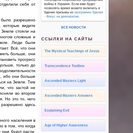
отделили себя от
войны в Украине. Если вам будет
позволять время можете включить в
бдение призывы из
программы бдения
- Фокус на демократии
.
 было разрешено
, которые видите
ВСЕ НОВОСТИ
 Земле стояли на
многом сложные и
ССЫЛКИ НА САЙТЫ
емле. Люди были
ает. Всё, что они
The Mystical Teachings of Jesus
иметь больше, они
тановить прогресс
дольше, только до
Transcendence Toolbox
продолжительности
х, ибо они больше
Ascended Masters Light
ься на Земле. Тем
и, что застой не
ъясняли во втором
Ascended Masters Answers
. Но это то, чего
 разрешено здесь
Explaining Evil
нного населения в
Age of Higher Awareness
 в том, что когда
 они будут расти,