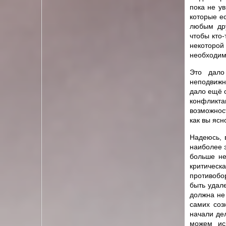
пока не у
которые ес
любым дру
чтобы кто-
некоторой
необходимо
Это дало
неподвижн
дало ещё о
конфликта
возможнос
как вы ясн
Надеюсь, 
наиболее 
больше не
критическ
противобо
быть удал
должна не
самих соз
начали де
можем ис