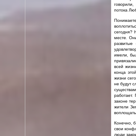
говорили,
потока Люб
Понимает
воплотить
сегодня? 
месте. Он
развитые
удовлетвор
имели, бы
привязалис
всей жизн
конца это
жизни сего
не будут 
существам
работает.
законе те
жители Зе
воплощатьс
Конечно, б
свои конфл
люди закр