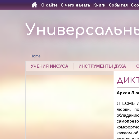
О сайте
С чего начать
Книги
События
Соо
Универсальн
Home
УЧЕНИЯ ИИСУСА
ИНСТРУМЕНТЫ ДУХА
ДИКТ
Архея Лю
Я ЕСМЬ А
любви, п
обладанию
самопрево
комфортно
каждом об
хотела сд