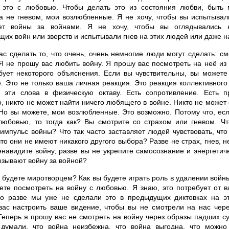
 это с любовью. Чтобы делать это из состояния любви, быть
а не гневом, мои возлюбленные. Я не хочу, чтобы вы испытывали
ает войны за войнами. Я не хочу, чтобы вы оглядывались 
их войн или зверств и испытывали гнев на этих людей или даже н
с сделать то, что очень, очень немногие люди могут сделать: см
Я не прошу вас любить войну. Я прошу вас посмотреть на неё из
бует некоторого объяснения. Если вы чувствительны, вы можете
. Это не только ваша личная реакция. Это реакция коллективного 
 эти слова в физическую октаву. Есть сопротивление. Есть про
, никто не может найти ничего любящего в войне. Никто не может 
Но вы можете, мои возлюбленные. Это возможно. Потому что, ес
любовью, то тогда как? Вы смотрите со страхом или гневом. Ч
 импульс войны? Что так часто заставляет людей чувствовать, чт
что они не имеют никакого другого выбора? Разве не страх, гнев, н
енавидите войну, разве вы не укрепите самосознание и энергети
ызывают войну за войной?
ы будете миротворцем? Как вы будете играть роль в удалении войн
ете посмотреть на войну с любовью. Я знаю, это потребует от 
но разве мы уже не сделали это в предыдущих диктовках на э
вас настроить ваше видение, чтобы вы не смотрели на нас чер
Теперь я прошу вас не смотреть на войну через образы падших су
думали, что война неизбежна, что война выгодна, что можно 