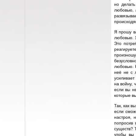
но делать
любовью, 
развязыв
происходящ
Я прошу ва
любовью. 
Это потре
реагируете
произношу
безусловно
любовью. 
неё не с 
усиливает
на войну, 
если вы н
которые в
Так, как в
если смож
настроя, 
попросив 
существ? 
чтобы вы 