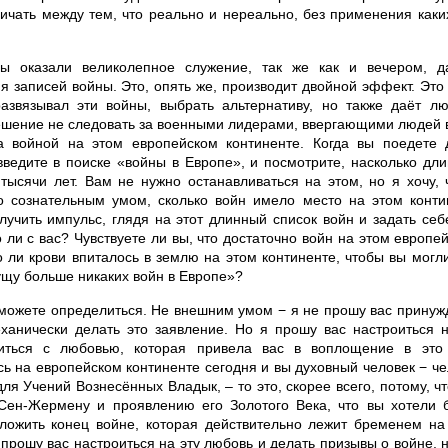
личать между тем, что реально и нереально, без применения как
ы оказали великолепное служение, так же как и вечером, д
я записей войны. Это, опять же, производит двойной эффект. Это
развязывал эти войны, выбрать альтернативу, но также даёт л
ешение не следовать за военными лидерами, ввергающими людей в
а войной на этом европейском континенте. Когда вы поедете 
введите в поиске «войны в Европе», и посмотрите, насколько дли
тысячи лет. Вам не нужно останавливаться на этом, но я хочу,
о сознательным умом, сколько войн имело место на этом контин
лучить импульс, глядя на этот длинный список войн и задать себ
 ли с вас? Чувствуете ли вы, что достаточно войн на этом европе
 ли крови впиталось в землю на этом континенте, чтобы вы могли 
ущу больше никаких войн в Европе»?
сможете определиться. Не внешним умом − я не прошу вас прину
ханически делать это заявление. Но я прошу вас настроиться 
ниться с любовью, которая привела вас в воплощение в это
ь на европейском континенте сегодня и вы духовный человек − че
ля Учений Вознесённых Владык, – то это, скорее всего, потому, чт
Сен-Жермену и проявлению его Золотого Века, что вы хотели б
ложить конец войне, которая действительно лежит бременем на 
прошу вас настроиться на эту любовь и делать призывы о войне, н