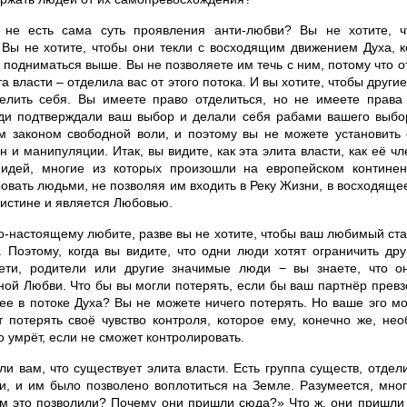
 не есть сама суть проявления анти-любви? Вы не хотите, 
 Вы не хотите, чтобы они текли с восходящим движением Духа, 
подниматься выше. Вы не позволяете им течь с ним, потому что о
та власти – отделила вас от этого потока. И вы хотите, чтобы друг
елить себя. Вы имеете право отделиться, но не имеете права 
ди подтверждали ваш выбор и делали себя рабами вашего выбор
м законом свободной воли, и поэтому вы не можете установить 
н и манипуляции. Итак, вы видите, как эта элита власти, как её ч
идей, многие из которых произошли на европейском континен
овать людьми, не позволяя им входить в Реку Жизни, в восходяще
оистине и является Любовью.
по-настоящему любите, разве вы не хотите, чтобы ваш любимый ст
. Поэтому, когда вы видите, что одни люди хотят ограничить дру
дети, родители или другие значимые люди − вы знаете, что о
ной Любви. Что бы вы могли потерять, если бы ваш партнёр прев
ее в потоке Духа? Вы не можете ничего потерять. Но ваше эго мо
 потерять своё чувство контроля, которое ему, конечно же, не
то умрёт, если не сможет контролировать.
и вам, что существует элита власти. Есть группа существ, отдел
и, и им было позволено воплотиться на Земле. Разумеется, мно
м это позволили? Почему они пришли сюда?» Что ж, они пришли 