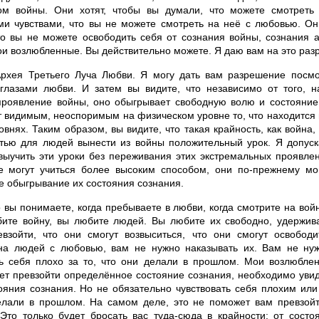
ом войны. Они хотят, чтобы вы думали, что можете смотреть
ми чувствами, что вы не можете смотреть на неё с любовью. Он
то вы не можете освободить себя от сознания войны, сознания 
ои возлюбленные. Вы действительно можете. Я даю вам на это раз
хея Третьего Луча Любви. Я могу дать вам разрешение посмо
глазами любви. И затем вы видите, что независимо от того, н
проявление войны, оно обыгрывает свободную волю и состояние
 видимым, неоспоримым на физическом уровне то, что находится в
внях. Таким образом, вы видите, что такая крайность, как война,
тью для людей вынести из войны положительный урок. Я допуск
выучить эти уроки без переживания этих экстремальных проявлен
е могут учиться более высоким способом, они по-прежнему мог
е обыгрывание их состояния сознания.
о вы понимаете, когда пребываете в любви, когда смотрите на вой
ите войну, вы любите людей. Вы любите их свободно, удержива
евзойти, что они смогут возвыситься, что они смогут освободи
на людей с любовью, вам не нужно наказывать их. Вам не нуж
ть себя плохо за то, что они делали в прошлом. Мои возлюбле
ет превзойти определённое состояние сознания, необходимо уви
тояния сознания. Но не обязательно чувствовать себя плохим или
елали в прошлом. На самом деле, это не поможет вам превзойт
 Это только будет бросать вас туда-сюда в крайности: от состо