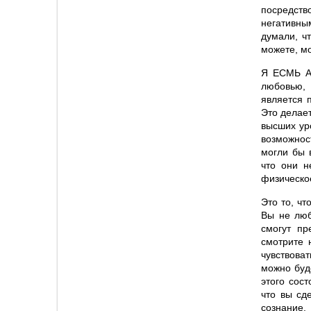
посредств
негативны
думали, ч
можете, м
Я ЕСМЬ Ар
любовью, 
является 
Это делает
высших уро
возможнос
могли бы 
что они н
физическо
Это то, чт
Вы не люб
смогут пр
смотрите 
чувствова
можно буд
этого сос
что вы сд
сознание.