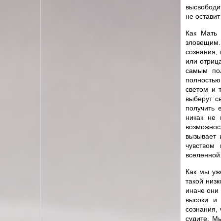
высвободи
не оставит
Как Мать 
зловещим.
сознания, 
или отрица
самым пол
полностью
светом и 
выберут св
получить 
никак не 
возможнос
вызывает 
чувством 
вселенной
Как мы уж
такой низ
иначе они 
высоки и 
сознания, 
судите. М