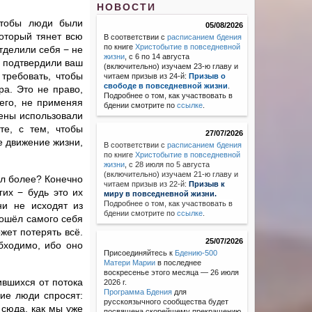
НОВОСТИ
чтобы люди были
05/08/2026
который тянет всю
В соответствии с
расписанием бдения
по книге
Христобытие в повседневной
тделили себя − не
жизни
, с 6 по 14 августа
ие подтвердили ваш
(включительно) изучаем 23-ю главу и
требовать, чтобы
читаем призыв из 24-й:
Призыв о
свободе в повседневной жизни
.
а. Это не право,
Подробнее о том, как участвовать в
его, не применяя
бдении смотрите по
ссылке
.
лены использовали
те, с тем, чтобы
27/07/2026
е движение жизни,
В соответствии с
расписанием бдения
по книге
Христобытие в повседневной
жизни
,
с 28 июля по 5 августа
(включительно) изучаем 21-ю главу и
ал более? Конечно
читаем призыв из 22-й:
Призыв к
гих − будь это их
миру в повседневной жизни.
Подробнее о том, как участвовать в
ни не исходят из
бдении смотрите по
ссылке
.
зошёл самого себя
жет потерять всё.
25/07/2026
обходимо, ибо оно
Присоединяйтесь к
Бдению-500
Матери Марии
в последнее
воскресенье этого месяца — 26 июля
ившихся от потока
2026 г.
Программа Бдения
для
гие люди спросят:
русскоязычного сообщества будет
сюда, как мы уже
посвящена скорейшему прекращению