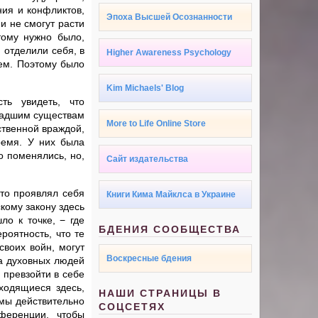
ния и конфликтов,
Эпоха Высшей Осознанности
и не смогут расти
тому нужно было,
 отделили себя, в
Higher Awareness Psychology
ием. Поэтому было
Kim Michaels' Blog
ть увидеть, что
 падшим существам
More to Life Online Store
ственной враждой,
ремя. У них была
о поменялись, но,
Сайт издательства
кто проявлял себя
Книги Кима Майклса в Украине
кому закону здесь
о к точке, − где
БДЕНИЯ СООБЩЕСТВА
роятность, что те
своих войн, могут
Воскресные бдения
са духовных людей
 превзойти в себе
ходящиеся здесь,
НАШИ СТРАНИЦЫ В
 мы действительно
СОЦСЕТЯХ
ференции, чтобы