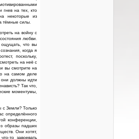
 мотивированными
 гнев на тех, кто
на некоторые из
а тёмные силы.
отреть на войну с
 состояния любви.
 ощущать, что вы
сознания, когда я
тест, поскольку,
смотреть на неё с
ли вы смотрите на
то на самом деле
о они должны идти
енависть? Так что,
ческие моментумы,
ы с Земли? Только
вас определённого
той конференции,
ез образы падших
ществ. Они хотят,
что-то завоевать