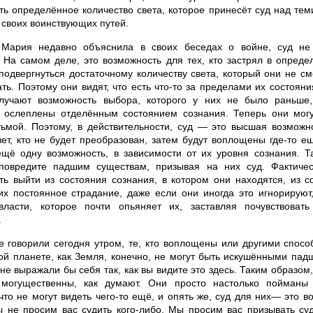
ть определённое количество света, которое принесёт суд над тем
 своих воинствующих путей.
Мария недавно объяснила в своих беседах о войне, суд не 
 На самом деле, это возможность для тех, кто застрял в опред
подвергнуться достаточному количеству света, который они не см
ть. Поэтому они видят, что есть что-то за пределами их состояни
учают возможность выбора, которого у них не было раньше,
 ослеплены отделённым состоянием сознания. Теперь они мог
тьмой. Поэтому, в действительности, суд — это высшая возможно
ет, кто не будет преобразован, затем будут воплощены где-то ещ
ещё одну возможность, в зависимости от их уровня сознания. Т
повредите падшим существам, призывая на них суд. Фактиче
ть выйти из состояния сознания, в котором они находятся, из с
их постоянное страдание, даже если они иногда это игнорируют
власти, которое почти опьяняет их, заставляя почувствоват
.
е говорили сегодня утром, те, кто воплощены или другими спос
кой планете, как Земля, конечно, не могут быть искушёнными па
не выражали бы себя так, как вы видите это здесь. Таким образом,
могущественны, как думают. Они просто настолько пойманы 
что не могут видеть чего-то ещё, и опять же, суд для них— это в
ы не просим вас судить кого-либо. Мы просим вас призывать су