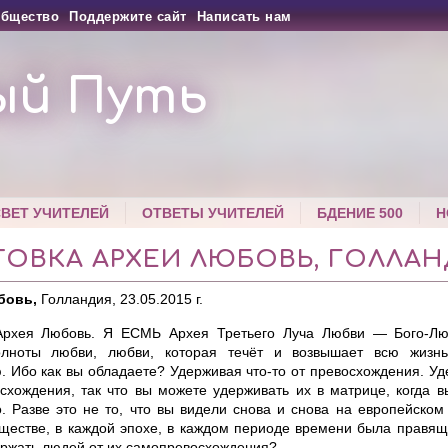
бщество
Поддержите сайт
Написать нам
ый Путь
СВЕТ УЧИТЕЛЕЙ
ОТВЕТЫ УЧИТЕЛЕЙ
БДЕНИЕ 500
Н
ОВКА АРХЕИ ЛЮБОВЬ, ГОЛЛАНД
бовь
,
Голландия, 23.05.2015 г.
рхея Любовь. Я ЕСМЬ Архея Третьего Луча Любви — Бого-Люб
олноты любви, любви, которая течёт и возвышает всю жизнь
. Ибо как вы обладаете? Удерживая что-то от превосхождения. У
схождения, так что вы можете удерживать их в матрице, когда в
. Разве это не то, что вы видели снова и снова на европейском 
ществе, в каждой эпохе, в каждом периоде времени была правящ
ержать людей от их самопревосхождения?