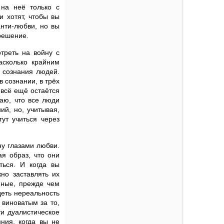
 на неё только с
и хотят, чтобы вы
анти-любви, но вы
решение.
треть на войну с
асколько крайним
 сознания людей.
 сознании, в трёх
 всё ещё остаётся
аю, что все люди
ий, но, учитывая,
ут учиться через
ну глазами любви.
я образ, что они
ться. И когда вы
но заставлять их
нные, прежде чем
деть нереальность
 виноватым за то,
и дуалистическое
яния, когда вы не