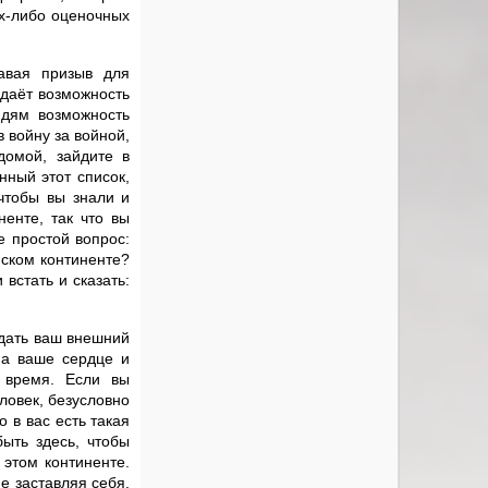
их-либо оценочных
авая призыв для
 даёт возможность
юдям возможность
 войну за войной,
домой, зайдите в
нный этот список,
 чтобы вы знали и
енте, так что вы
е простой вопрос:
йском континенте?
встать и сказать:
ждать ваш внешний
на ваше сердце и
 время. Если вы
ловек, безусловно
о в вас есть такая
ыть здесь, чтобы
этом континенте.
е заставляя себя,