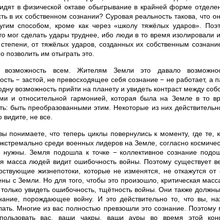
видят в физической октаве обыгрывание в крайней форме отделе
ть в их собственном сознании? Суровая реальность такова, что он
гим способом, кроме как через «школу тяжёлых ударов». Поэ
то мог сделать удары труднее, ибо люди в то время изолировали и
 степени, от тяжёлых ударов, созданных их собственным сознан
 позволить им отыграть это.
 возможность всем. Жителям Земли это давало возможнос
ость − застой, не превосходящее себя сознание − не работает, а
дну возможность прийти на планету и увидеть контраст между соб
ми и относительной гармонией, которая была на Земле в то в
ть: быть преобразованными этим. Некоторые из них действительн
о видите, не все.
вы понимаете, что теперь циклы повернулись к моменту, где те, 
экстремально среди военных лидеров на Земле, согласно космичес
 нужны. Земля подошла к точке − коллективное сознание подошл
ая масса людей видит ошибочность войны. Поэтому существует ве
рствующие жизнепотоки, которые не изменятся, не откажутся от 
ены с Земли. Но для того, чтобы это произошло, критическая мас
 только увидеть ошибочность, тщётность войны. Они также должны
нание, порождающее войну. И это действительно то, что вы, на
лать. Многие из вас полностью превзошли это сознание. Поэтому
пользовать вас, ваши чакры, ваши ауры во время этой кон