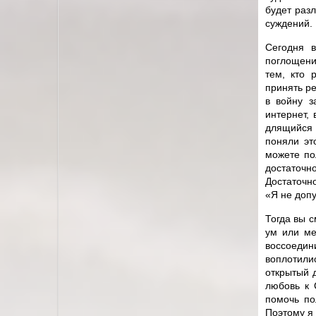
будет раз
суждений.
Сегодня в
поглощени
тем, кто 
принять р
в войну з
интернет, 
длящийся 
поняли эт
можете по
достаточно
Достаточно
«Я не доп
Тогда вы 
ум или ме
воссоеди
воплотилис
открытый д
любовь к 
помочь по
Поэтому я 