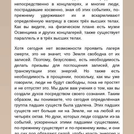
непосредственно в концлагерях, и многие люди,
пострадавшие косвенно, зная об этих событиях, по-
прежнему удерживают их и вскармливают
определённую матрицу в своих трёх высших телах.
Как вы видите, на физическом плане есть музеи
Освенцима и других концлагерей, также существует
параллель и в трёх высших телах.
Хотя сегодня нет возможности проявить лагеря
смерти, это не значит, что Земля свободна от их
записей. Поэтому, безусловно, есть необходимость
делать призывы для поглощения записей, для
трансмутации этих энергий. Но также есть
необходимость в прощении, поскольку, как мы уже
говорили, люди не будут свободны, пока не простят
и не отпустят это. Мы дали вам учения о том, как вы
создали духов посредством своего сознания. Таким
образом, вы понимаете, что сегодня определённая
группа падших существ была удалена. Этих падших
существ нет больше ни на Земле, ни на любой из
четырёх октав. Но духи, которых люди создали из-за
событий, ускоренных этими падшими существами,
по-прежнему существует и по-прежнему живы, и они
до сих пор обладают силой, чтобы красть энергию у