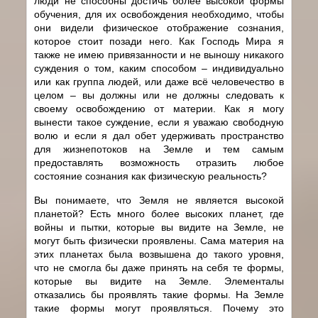
люди не способны достичь более высокой формы
обучения, для их освобождения необходимо, чтобы
они видели физическое отображение сознания,
которое стоит позади него. Как Господь Мира я
также не имею привязанности и не выношу никакого
суждения о том, каким способом – индивидуально
или как группа людей, или даже всё человечество в
целом – вы должны или не должны следовать к
своему освобождению от материи. Как я могу
вынести такое суждение, если я уважаю свободную
волю и если я дал обет удерживать пространство
для жизнепотоков на Земле и тем самым
предоставлять возможность отразить любое
состояние сознания как физическую реальность?
Вы понимаете, что Земля не является высокой
планетой? Есть много более высоких планет, где
войны и пытки, которые вы видите на Земле, не
могут быть физически проявлены. Сама материя на
этих планетах была возвышена до такого уровня,
что не смогла бы даже принять на себя те формы,
которые вы видите на Земле. Элементалы
отказались бы проявлять такие формы. На Земле
такие формы могут проявляться. Почему это