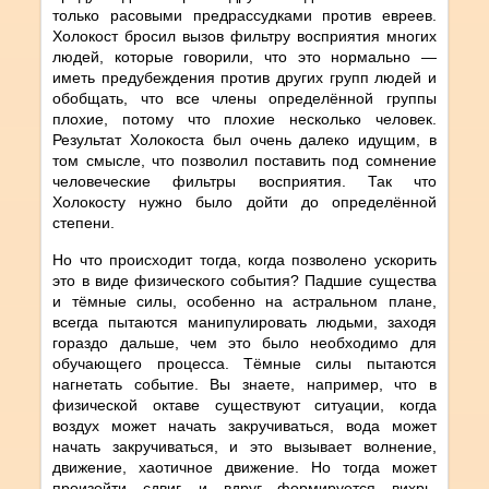
только расовыми предрассудками против евреев.
Холокост бросил вызов фильтру восприятия многих
людей, которые говорили, что это нормально —
иметь предубеждения против других групп людей и
обобщать, что все члены определённой группы
плохие, потому что плохие несколько человек.
Результат Холокоста был очень далеко идущим, в
том смысле, что позволил поставить под сомнение
человеческие фильтры восприятия. Так что
Холокосту нужно было дойти до определённой
степени.
Но что происходит тогда, когда позволено ускорить
это в виде физического события? Падшие существа
и тёмные силы, особенно на астральном плане,
всегда пытаются манипулировать людьми, заходя
гораздо дальше, чем это было необходимо для
обучающего процесса. Тёмные силы пытаются
нагнетать событие. Вы знаете, например, что в
физической октаве существуют ситуации, когда
воздух может начать закручиваться, вода может
начать закручиваться, и это вызывает волнение,
движение, хаотичное движение. Но тогда может
произойти сдвиг, и вдруг формируется вихрь,