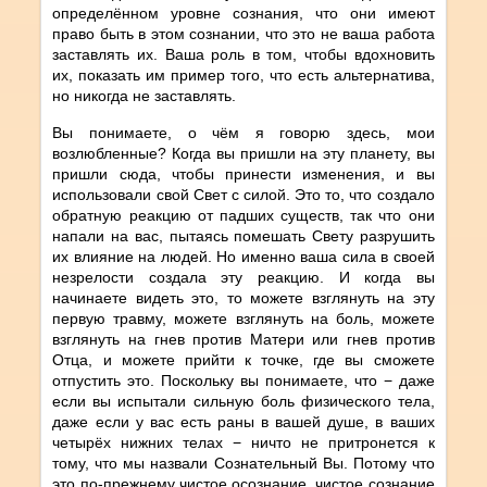
определённом уровне сознания, что они имеют
право быть в этом сознании, что это не ваша работа
заставлять их. Ваша роль в том, чтобы вдохновить
их, показать им пример того, что есть альтернатива,
но никогда не заставлять.
Вы понимаете, о чём я говорю здесь, мои
возлюбленные? Когда вы пришли на эту планету, вы
пришли сюда, чтобы принести изменения, и вы
использовали свой Свет с силой. Это то, что создало
обратную реакцию от падших существ, так что они
напали на вас, пытаясь помешать Свету разрушить
их влияние на людей. Но именно ваша сила в своей
незрелости создала эту реакцию. И когда вы
начинаете видеть это, то можете взглянуть на эту
первую травму, можете взглянуть на боль, можете
взглянуть на гнев против Матери или гнев против
Отца, и можете прийти к точке, где вы сможете
отпустить это. Поскольку вы понимаете, что − даже
если вы испытали сильную боль физического тела,
даже если у вас есть раны в вашей душе, в ваших
четырёх нижних телах − ничто не притронется к
тому, что мы назвали Сознательный Вы. Потому что
это по-прежнему чистое осознание, чистое сознание