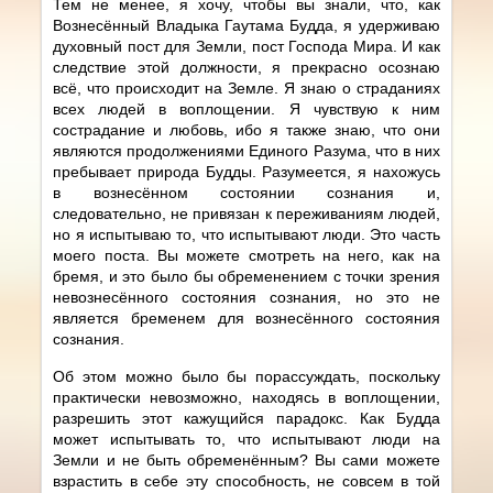
Тем не менее, я хочу, чтобы вы знали, что, как
Вознесённый Владыка Гаутама Будда, я удерживаю
духовный пост для Земли, пост Господа Мира. И как
следствие этой должности, я прекрасно осознаю
всё, что происходит на Земле. Я знаю о страданиях
всех людей в воплощении. Я чувствую к ним
сострадание и любовь, ибо я также знаю, что они
являются продолжениями Единого Разума, что в них
пребывает природа Будды. Разумеется, я нахожусь
в вознесённом состоянии сознания и,
следовательно, не привязан к переживаниям людей,
но я испытываю то, что испытывают люди. Это часть
моего поста. Вы можете смотреть на него, как на
бремя, и это было бы обременением с точки зрения
невознесённого состояния сознания, но это не
является бременем для вознесённого состояния
сознания.
Об этом можно было бы порассуждать, поскольку
практически невозможно, находясь в воплощении,
разрешить этот кажущийся парадокс. Как Будда
может испытывать то, что испытывают люди на
Земли и не быть обременённым? Вы сами можете
взрастить в себе эту способность, не совсем в той