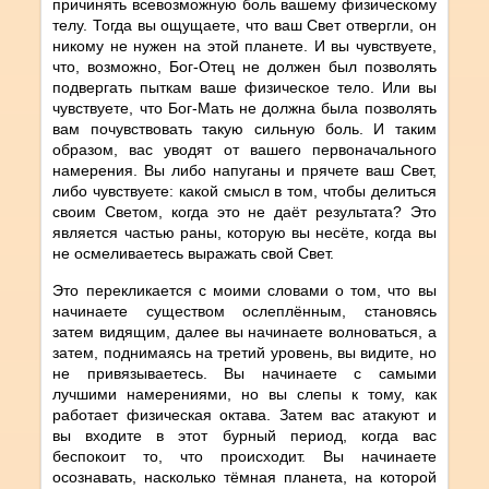
причинять всевозможную боль вашему физическому
телу. Тогда вы ощущаете, что ваш Свет отвергли, он
никому не нужен на этой планете. И вы чувствуете,
что, возможно, Бог-Отец не должен был позволять
подвергать пыткам ваше физическое тело. Или вы
чувствуете, что Бог-Мать не должна была позволять
вам почувствовать такую сильную боль. И таким
образом, вас уводят от вашего первоначального
намерения. Вы либо напуганы и прячете ваш Свет,
либо чувствуете: какой смысл в том, чтобы делиться
своим Светом, когда это не даёт результата? Это
является частью раны, которую вы несёте, когда вы
не осмеливаетесь выражать свой Свет.
Это перекликается с моими словами о том, что вы
начинаете существом ослеплённым, становясь
затем видящим, далее вы начинаете волноваться, а
затем, поднимаясь на третий уровень, вы видите, но
не привязываетесь. Вы начинаете с самыми
лучшими намерениями, но вы слепы к тому, как
работает физическая октава. Затем вас атакуют и
вы входите в этот бурный период, когда вас
беспокоит то, что происходит. Вы начинаете
осознавать, насколько тёмная планета, на которой