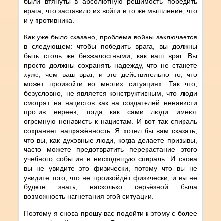
были втянуты в абсолютную решимость победить
врага, что заставило их войти в то же мышление, что
и у противника.
Как уже было сказано, проблема войны заключается
в следующем: чтобы победить врага, вы должны
быть столь же безжалостными, как ваш враг. Вы
просто должны сохранять надежду, что не станете
хуже, чем ваш враг, и это действительно то, что
может произойти во многих ситуациях. Так что,
безусловно, не является конструктивным, что люди
смотрят на нацистов как на создателей ненависти
против евреев, тогда как сами люди имеют
огромную ненависть к нацистам. И вот так спираль
сохраняет напряжённость. Я хотел бы вам сказать,
что вы, как духовные люди, когда делаете призывы,
часто можете предотвратить перерастание этого
учебного события в нисходящую спираль. И снова
вы не увидите это физически, потому что вы не
увидите того, что не произойдёт физически, и вы не
будете знать, насколько серьёзной была
возможность нагнетания этой ситуации.
Поэтому я снова прошу вас подойти к этому с более