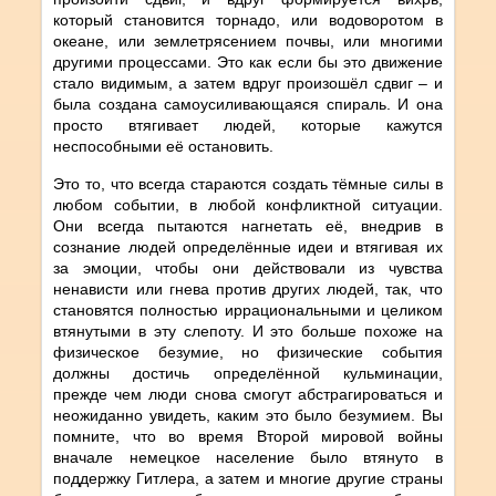
который становится торнадо, или водоворотом в
океане, или землетрясением почвы, или многими
другими процессами. Это как если бы это движение
стало видимым, а затем вдруг произошёл сдвиг – и
была создана самоусиливающаяся спираль. И она
просто втягивает людей, которые кажутся
неспособными её остановить.
Это то, что всегда стараются создать тёмные силы в
любом событии, в любой конфликтной ситуации.
Они всегда пытаются нагнетать её, внедрив в
сознание людей определённые идеи и втягивая их
за эмоции, чтобы они действовали из чувства
ненависти или гнева против других людей, так, что
становятся полностью иррациональными и целиком
втянутыми в эту слепоту. И это больше похоже на
физическое безумие, но физические события
должны достичь определённой кульминации,
прежде чем люди снова смогут абстрагироваться и
неожиданно увидеть, каким это было безумием. Вы
помните, что во время Второй мировой войны
вначале немецкое население было втянуто в
поддержку Гитлера, а затем и многие другие страны