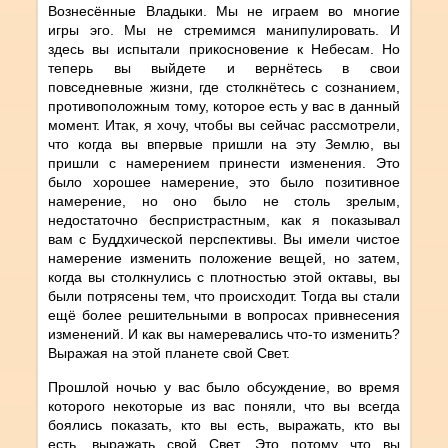
Вознесённые Владыки. Мы не играем во многие
игры эго. Мы не стремимся манипулировать. И
здесь вы испытали прикосновение к Небесам. Но
теперь вы выйдете и вернётесь в свои
повседневные жизни, где столкнётесь с сознанием,
противоположным тому, которое есть у вас в данный
момент. Итак, я хочу, чтобы вы сейчас рассмотрели,
что когда вы впервые пришли на эту Землю, вы
пришли с намерением принести изменения. Это
было хорошее намерение, это было позитивное
намерение, но оно было не столь зрелым,
недостаточно беспристрастным, как я показывал
вам с Буддхической перспективы. Вы имели чистое
намерение изменить положение вещей, но затем,
когда вы столкнулись с плотностью этой октавы, вы
были потрясены тем, что происходит. Тогда вы стали
ещё более решительными в вопросах привнесения
изменений. И как вы намеревались что-то изменить?
Выражая на этой планете свой Свет.
Прошлой ночью у вас было обсуждение, во время
которого некоторые из вас поняли, что вы всегда
боялись показать, кто вы есть, выражать, кто вы
есть, выражать свой Свет. Это потому что вы