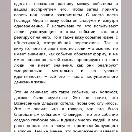
сделать, осознавая разницу между событием и
вашим восприятием его, чтобы затем принять
власть над вашим восприятием. С моего поста
Господа Мира я вижу события снаружи и изнутри
одновременно. Я испытываю то, что испытывают
люди, участвующие в этом событии, как они
реагируют на него. Но я также вижу событие извне, с
объективной, отстранённой перспективы. Так, я
вижу то, чего не видят многие люди, − а именно, не
имеет значения, как событие обретает форму, и не
имеет значения, какой смысл проецируют на него
люди, не имеет значения, как они реагируют
эмоционально, ментально и на уровне
идентичности, − всё это – часть поступательного
движения жизни.
Это не означает, что такое событие, как Холокост,
должно было случиться. Это не значит, что
Вознесённые Владыки хотели, чтобы оно случилось.
Это не значит, что я говорю, что это было
благодатным событием. Очевидно, что это событие
создало глубокие раны в душах многих людей, и эти
раны держат их в ловушке противодействующего
шаблона. Тем не менее, это по-прежнему является