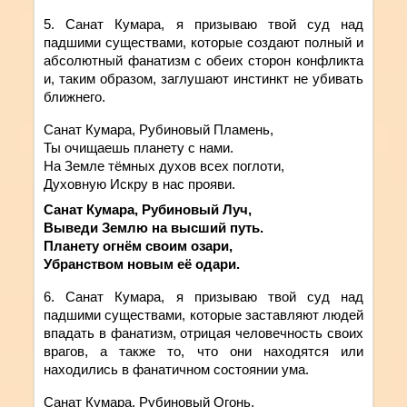
5. Санат
Кумара
,
я
призываю
твой
суд над
падшими существами, которые создают полный и
абсолютный фанатизм с обеих сторон конфликта
и, таким образом, заглушают инстинкт не убивать
ближнего.
Санат Кумара, Рубиновый Пламень,
Ты очищаешь планету с нами.
На Земле тёмных духов всех поглоти,
Духовную Искру в нас прояви.
Санат Кумара, Рубиновый Луч,
Выведи Землю на высший путь.
Планету огнём своим озари,
Убранством новым её одари.
6. Санат
Кумара
,
я
призываю
твой
суд над
падшими существами, которые заставляют людей
впадать в фанатизм, отрицая человечность своих
врагов, а также то, что они находятся или
находились в фанатичном состоянии ума.
Санат Кумара, Рубиновый Огонь,