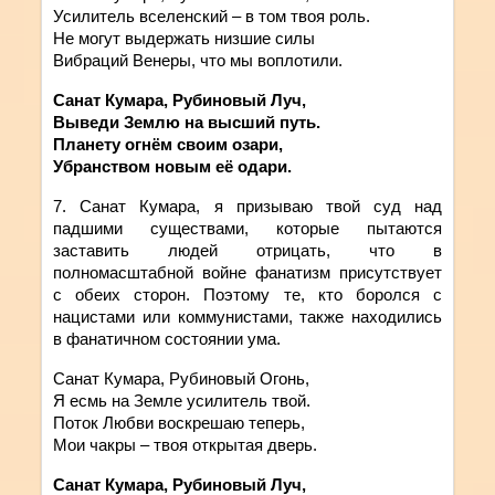
Усилитель вселенский – в том твоя роль.
Не могут выдержать низшие силы
Вибраций Венеры, что мы воплотили.
Санат Кумара, Рубиновый Луч,
Выведи Землю на высший путь.
Планету огнём своим озари,
Убранством новым её одари.
7. Санат
Кумара
,
я
призываю
твой
суд над
падшими существами, которые пытаются
заставить людей отрицать, что в
полномасштабной войне
фанатизм присутствует
с обеих сторон
.
Поэтому те, кто боролся с
нацистами или коммунистами, также находились
в фанатичном состоянии ума.
Санат Кумара, Рубиновый Огонь,
Я есмь на Земле усилитель твой.
Поток Любви воскрешаю теперь,
Мои чакры – твоя открытая дверь.
Санат Кумара, Рубиновый Луч,