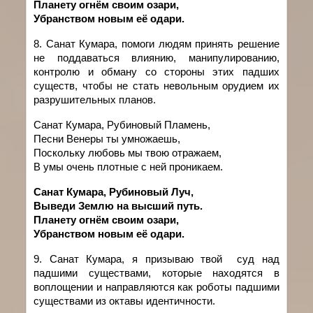
Планету огнём своим озари,
Убранством новым её одари.
8. Санат Кумара, помоги людям принять решение
не поддаваться влиянию, манипулированию,
контролю и обману со стороны этих падших
существ, чтобы не стать невольным орудием их
разрушительных планов.
Санат Кумара, Рубиновый Пламень,
Песни Венеры ты умножаешь,
Поскольку любовь мы твою отражаем,
В умы очень плотные с ней проникаем.
Санат Кумара, Рубиновый Луч,
Выведи Землю на высший путь.
Планету огнём своим озари,
Убранством новым её одари.
9. Санат
Кумара
,
я
призываю
твой
суд над
падшими существами
,
которые находятся в
воплощении и направляются как роботы падшими
существами из октавы идентичности.