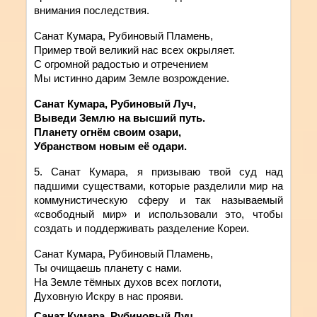
внимания последствия.
Санат Кумара, Рубиновый Пламень,
Пример твой великий нас всех окрыляет.
С огромной радостью и отречением
Мы истинно дарим Земле возрождение.
Санат Кумара, Рубиновый Луч,
Выведи Землю на высший путь.
Планету огнём своим озари,
Убранством новым её одари.
5. Санат
Кумара
,
я
призываю
твой
суд над
падшими существами, которые разделили мир на
коммунистическую сферу и так называемый
«свободный мир» и использовали это, чтобы
создать и поддерживать разделение Кореи
.
Санат Кумара, Рубиновый Пламень,
Ты очищаешь планету с нами.
На Земле тёмных духов всех поглоти,
Духовную Искру в нас прояви.
Санат Кумара, Рубиновый Луч,