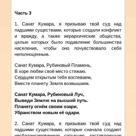
Часть
3
1. Санат
Кумара
,
я
призываю
твой
суд над
падшими существами, которые создали конфликт
и вражду, а также иерархические общества,
целью которых было подавление большинства
населения, чтобы оно почувствовало себя
неполноценным.
Санат Кумара, Рубиновый Пламень,
В хоре любви своё место стяжаю.
Сердцем открытым тебя воспеваем,
Вместе планету Земля возвышаем.
Санат Кумара, Рубиновый Луч,
Выведи Землю на высший путь.
Планету огнём своим озари,
Убранством новым её одари.
2. Санат
Кумара
,
я
призываю
твой
суд над
падшими существами, которые сначала создают
несбалансированную ситуацию, заставляющую