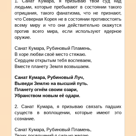
1. Санат
Кумара
,
я
призываю
твой
суд
над
людьми, которые пребывают в состоянии такого
отрицания, такого фанатизма, что не признают,
что Северная Корея не в состоянии противостоять
всему миру и что они действительно окажутся
против всего мира, если используют ядерное
оружие.
Санат Кумара, Рубиновый Пламень,
В хоре любви своё место стяжаю.
Сердцем открытым тебя воспеваем,
Вместе планету Земля возвышаем.
Санат Кумара, Рубиновый Луч,
Выведи Землю на высший путь.
Планету огнём своим озари,
Убранством новым её одари.
2. Санат
Кумара
,
я
призываю связать падших
существ в воплощении, которые имеют это
сознание
.
Санат Кумара, Рубиновый Пламень,
Твоих посвящений я сильно желаю,