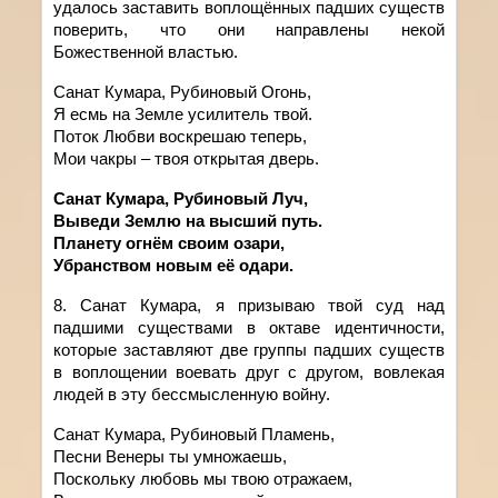
удалось заставить воплощённых падших существ
поверить, что они направлены некой
Божественной властью.
Санат Кумара, Рубиновый Огонь,
Я есмь на Земле усилитель твой.
Поток Любви воскрешаю теперь,
Мои чакры – твоя открытая дверь.
Санат Кумара, Рубиновый Луч,
Выведи Землю на высший путь.
Планету огнём своим озари,
Убранством новым её одари.
8.
Санат
Кумара
,
я
призываю
твой
суд над
падшими существами в октаве идентичности,
которые заставляют две группы падших существ
в воплощении воевать друг с другом, вовлекая
людей в эту бессмысленную войну.
Санат Кумара, Рубиновый Пламень,
Песни Венеры ты умножаешь,
Поскольку любовь мы твою отражаем,