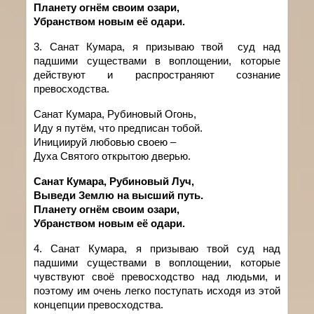
Планету огнём своим озари,
Убранством новым её одари.
3. Санат
Кумара
,
я
призываю
твой
суд над
падшими существами в воплощении, которые
действуют и распространяют сознание
превосходства.
Санат Кумара, Рубиновый Огонь,
Иду я путём, что предписан тобой.
Инициируй любовью своею –
Духа Святого открытою дверью.
Санат Кумара, Рубиновый Луч,
Выведи Землю на высший путь.
Планету огнём своим озари,
Убранством новым её одари.
4. Санат
Кумара
,
я
призываю
твой
суд над
падшими существами в воплощении, которые
чувствуют своё превосходство над людьми, и
поэтому им очень легко поступать исходя из этой
концепции превосходства.