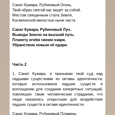
Санат Кумара, Рубиновый Огонь,
Твой образ святой нас ведёт за собой.
Местом священным стала Земля,
Космической милостью ныне чиста
Санат Кумара, Рубиновый Луч,
Выведи Землю на высший путь.
Планету огнём своим озари,
Убранством новым её одари.
Часть
2
1. Санат
Кумара
,
я
призываю
твой
суд над
падшими существами
из октавы идентичности,
которые использовали падших существ в
воплощении для создания конкретных ситуаций,
повлекших такие человеческие страдания, что
люди оказались открытыми для воздействия
падших существ в октаве идентичности.
Санат Кумара, Рубиновый Пламень,