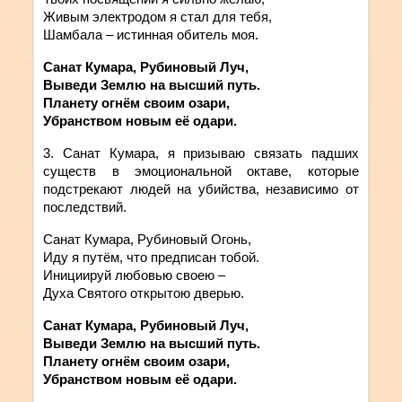
Живым электродом я стал для тебя,
Шамбала – истинная обитель моя.
Санат Кумара, Рубиновый Луч,
Выведи Землю на высший путь.
Планету огнём своим озари,
Убранством новым её одари.
3. Санат
Кумара
,
я
призываю связать падших
существ в эмоциональной октаве, которые
подстрекают людей на убийства, независимо от
последствий.
Санат Кумара, Рубиновый Огонь,
Иду я путём, что предписан тобой.
Инициируй любовью своею –
Духа Святого открытою дверью.
Санат Кумара, Рубиновый Луч,
Выведи Землю на высший путь.
Планету огнём своим озари,
Убранством новым её одари.