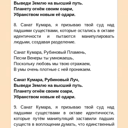
Выведи Землю на высший путь.
Планету огнём своим озари,
Убранством новым её одари.
8. Санат
Кумара
,
я
призываю
твой суд над
падшими существами, которые остались в октаве
идентичности и пытаются манипулировать
людьми, создавая разделение.
Санат Кумара, Рубиновый Пламень,
Песни Венеры ты умножаешь,
Поскольку любовь мы твою отражаем,
В умы очень плотные с ней проникаем.
Санат Кумара, Рубиновый Луч,
Выведи Землю на высший путь.
Планету огнём своим озари,
Убранством новым её одари.
9. Санат
Кумара
,
я
призываю
твой
суд над
падшими существами в октаве идентичности,
которые путём манипуляций заставили падших
существ в воплощении думать, что единственный