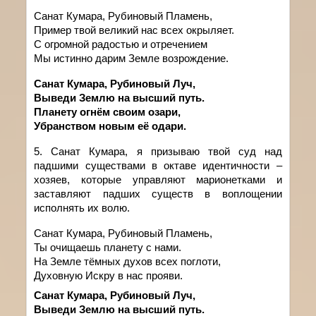
Санат Кумара, Рубиновый Пламень,
Пример твой великий нас всех окрыляет.
С огромной радостью и отречением
Мы истинно дарим Земле возрождение.
Санат Кумара, Рубиновый Луч,
Выведи Землю на высший путь.
Планету огнём своим озари,
Убранством новым её одари.
5. Санат
Кумара
,
я
призываю
твой
суд над
падшими существами в октаве идентичности –
хозяев, которые управляют марионетками и
заставляют падших существ в воплощении
исполнять их волю.
Санат Кумара, Рубиновый Пламень,
Ты очищаешь планету с нами.
На Земле тёмных духов всех поглоти,
Духовную Искру в нас прояви.
Санат Кумара, Рубиновый Луч,
Выведи Землю на высший путь.