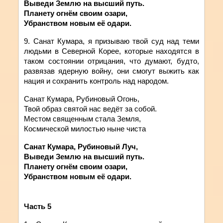
Выведи Землю на высший путь.
Планету огнём своим озари,
Убранством новым её одари.
9. Санат
Кумара
,
я
призываю
твой
суд
над
теми
людьми в Северной Корее, которые находятся в
таком состоянии отрицания, что думают, будто,
развязав ядерную войну, они смогут выжить как
нация и сохранить контроль над народом.
Санат Кумара, Рубиновый Огонь,
Твой образ святой нас ведёт за собой.
Местом священным стала Земля,
Космической милостью ныне чиста
Санат Кумара, Рубиновый Луч,
Выведи Землю на высший путь.
Планету огнём своим озари,
Убранством новым её одари.
Часть
5