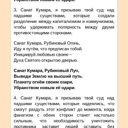
3. Санат
Кумара
,
я
призываю
твой
суд над
падшими существами, которые создали
разделение между капитализмом и коммунизмом,
чтобы удерживать полярность между двумя
противостоящими сторонами.
Санат Кумара, Рубиновый Огонь,
Иду я путём, что предписан тобой.
Инициируй любовью своею –
Духа Святого открытою дверью.
Санат Кумара, Рубиновый Луч,
Выведи Землю на высший путь.
Планету огнём своим озари,
Убранством новым её одари.
4. Санат
Кумара
,
я
призываю
твой
суд над
падшими существами, которые надеялись, что
смогут раздуть этот конфликт до момента, когда
фанатизм с обеих сторон станет настолько
сильным, что необходимость уничтожить
противника заставит людей оставить без