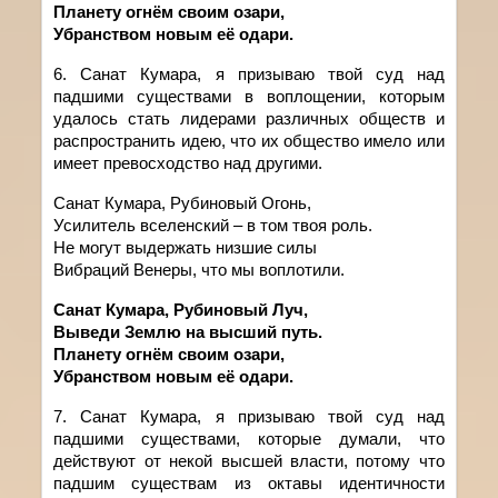
Планету огнём своим озари,
Убранством новым её одари.
6. Санат
Кумара
,
я
призываю
твой суд над
падшими существами в воплощении
,
которым
удалось стать лидерами различных обществ и
распространить идею, что их общество имело или
имеет превосходство над другими.
Санат Кумара, Рубиновый Огонь,
Усилитель вселенский – в том твоя роль.
Не могут выдержать низшие силы
Вибраций Венеры, что мы воплотили.
Санат Кумара, Рубиновый Луч,
Выведи Землю на высший путь.
Планету огнём своим озари,
Убранством новым её одари.
7. Санат
Кумара
,
я
призываю
твой
суд над
падшими существами
,
которые думали, что
действуют от некой высшей власти, потому что
падшим существам из октавы идентичности