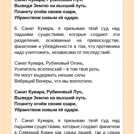
Выведи Землю на высший путь.
Планету огнём своим озари,
Убранством новым её одари.
6. Санат
Кумара
,
я
призываю
твой
суд над
падшими существами, которые создают эти
разделения, основанные на превосходстве,
фанатизме и убеждённости в том, что противника
надо уничтожить, независимо от последствий.
Санат Кумара, Рубиновый Огонь,
Усилитель вселенский – в том твоя роль.
Не могут выдержать низшие силы
Вибраций Венеры, что мы воплотили.
Санат Кумара, Рубиновый Луч,
Выведи Землю на высший путь.
Планету огнём своим озари,
Убранством новым её одари.
7. Санат
Кумара
,
я
призываю
твой
суд над
падшими существами, которые создают фанатизм
в Северной Корее как среди людей, так и среди