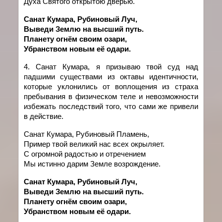
Духа Святого открытою дверью.
Санат Кумара, Рубиновый Луч,
Выведи Землю на высший путь.
Планету огнём своим озари,
Убранством новым её одари.
4. Санат
Кумара
,
я
призываю
твой
суд над
падшими существами из октавы идентичности,
которые уклонились от воплощения из страха
пребывания в физическом теле и невозможности
избежать последствий того, что сами же привели
в действие.
Санат Кумара, Рубиновый Пламень,
Пример твой великий нас всех окрыляет.
С огромной радостью и отречением
Мы истинно дарим Земле возрождение.
Санат Кумара, Рубиновый Луч,
Выведи Землю на высший путь.
Планету огнём своим озари,
Убранством новым её одари.