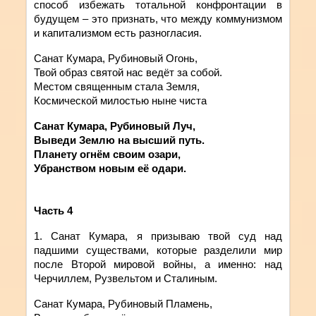
способ избежать тотальной конфронтации в
будущем – это признать, что между коммунизмом
и капитализмом есть разногласия.
Санат Кумара, Рубиновый Огонь,
Твой образ святой нас ведёт за собой.
Местом священным стала Земля,
Космической милостью ныне чиста
Санат Кумара, Рубиновый Луч,
Выведи Землю на высший путь.
Планету огнём своим озари,
Убранством новым её одари.
Часть
4
1. Санат
Кумара
,
я
призываю
твой
суд
над
падшими существами, которые разделили мир
после Второй мировой войны, а именно: над
Черчиллем, Рузвельтом и Сталиным.
Санат Кумара, Рубиновый Пламень,