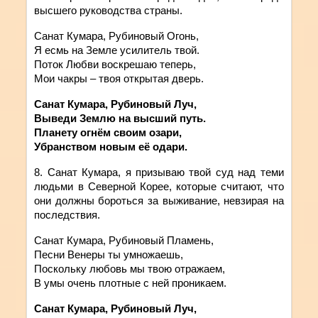
высшего руководства страны.
Санат Кумара, Рубиновый Огонь,
Я есмь на Земле усилитель твой.
Поток Любви воскрешаю теперь,
Мои чакры – твоя открытая дверь.
Санат Кумара, Рубиновый Луч,
Выведи Землю на высший путь.
Планету огнём своим озари,
Убранством новым её одари.
8. Санат
Кумара
,
я
призываю
твой
суд
над теми
людьми в Северной Корее, которые считают, что
они должны бороться за выживание, невзирая на
последствия.
Санат Кумара, Рубиновый Пламень,
Песни Венеры ты умножаешь,
Поскольку любовь мы твою отражаем,
В умы очень плотные с ней проникаем.
Санат Кумара, Рубиновый Луч,