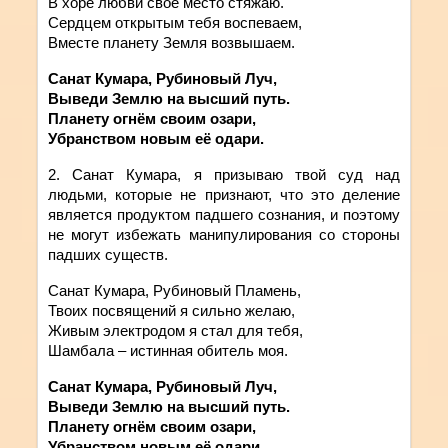
В хоре любви своё место стяжаю.
Сердцем открытым тебя воспеваем,
Вместе планету Земля возвышаем.
Санат Кумара, Рубиновый Луч,
Выведи Землю на высший путь.
Планету огнём своим озари,
Убранством новым её одари.
2. Санат
Кумара
,
я
призываю
твой
суд
над
людьми, которые не признают, что это деление
является продуктом падшего сознания, и поэтому
не могут избежать манипулирования со стороны
падших существ.
Санат Кумара, Рубиновый Пламень,
Твоих посвящений я сильно желаю,
Живым электродом я стал для тебя,
Шамбала – истинная обитель моя.
Санат Кумара, Рубиновый Луч,
Выведи Землю на высший путь.
Планету огнём своим озари,
Убранством новым её одари.