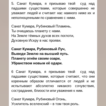
5. Санат
Кумара
,
я
призываю
твой
суд над
падшими существами
,
которые
совершенно не
уважают людей и считают нас намного ниже их
и
неполноценными по сравнению с ними.
Санат Кумара, Рубиновый Пламень,
Ты очищаешь планету с нами.
На Земле тёмных духов всех поглоти,
Духовную Искру в нас прояви.
Санат Кумара, Рубиновый Луч,
Выведи Землю на высший путь.
Планету огнём своим озари,
Убранством новым её одари.
6
Санат
Кумара
,
я
призываю
твой
суд над
падшими существами
,
которые
считают
,
что
они
коренным
образом
отличаются
от
людей
и
не
испытывают абсолютно никакого сочувствия,
сострадания, близости или уважения к ним.
Санат Кумара, Рубиновый Огонь,
Усилитель вселенский – в том твоя роль.