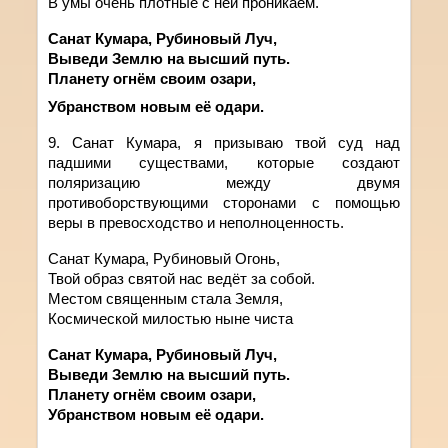
В умы очень плотные с ней проникаем.
Санат Кумара, Рубиновый Луч,
Выведи Землю на высший путь.
Планету огнём своим озари,
Убранством новым её одари.
9. Санат
Кумара
,
я
призываю
твой суд над
падшими существами, которые создают
поляризацию между двумя
противоборствующими сторонами с помощью
веры в превосходство и неполноценность.
Санат Кумара, Рубиновый Огонь,
Твой образ святой нас ведёт за собой.
Местом священным стала Земля,
Космической милостью ныне чиста
Санат Кумара, Рубиновый Луч,
Выведи Землю на высший путь.
Планету огнём своим озари,
Убранством новым её одари.