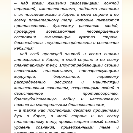
– над всеми лживыми самозванцами, ложной
иерархией, лжепосланниками, падшими ангелами
и их приспешниками в Корее, в моей стране и по
всему планетарному телу, которые пытаются
противостоять духовному развитию людей,
проецируя всевозможные несовершенные
состояния, вызывающие чувство страха,
беспокойства, неудовлетворённости и состояние
небытия;
– над всей правящей элитой и всеми силами
антихриста в Корее, в моей стране и по всему
планетарному телу, злоупотребляющими своими
властными полномочиями, потворствующими
коррупции, бюрократии, неравному
распределению ресурсов и манипуляции
коллективным сознанием, ввергающими людей в
двойственное противоборство,
братоубийственную войну и нескончаемую
погоню за материальным благосостоянием;
– а также над последними десятью процентами
душ в Корее, в моей стране и по всему
планетарному телу, проявляющими самый низкий
уровень сознания, приверженными тьме и
служению силам анти-христа.