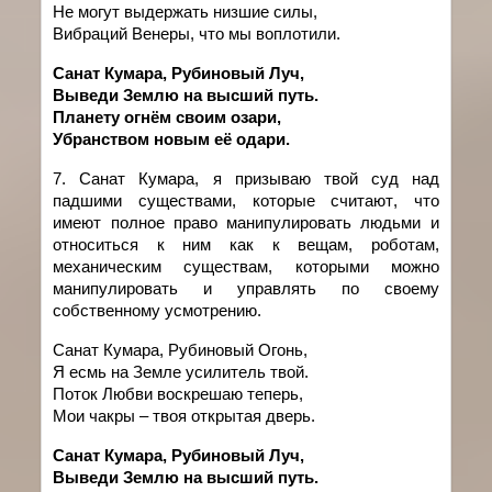
Не могут выдержать низшие силы,
Вибраций Венеры, что мы воплотили.
Санат Кумара, Рубиновый Луч,
Выведи Землю на высший путь.
Планету огнём своим озари,
Убранством новым её одари.
7.
Санат
Кумара
,
я
призываю
твой
суд над
падшими существами
,
которые
считают
,
что
имеют
полное
право
манипулировать
людьми
и
относиться к ним как к вещам, роботам,
механическим существам, которыми можно
манипулировать и управлять по своему
собственному усмотрению.
Санат Кумара, Рубиновый Огонь,
Я есмь на Земле усилитель твой.
Поток Любви воскрешаю теперь,
Мои чакры – твоя открытая дверь.
Санат Кумара, Рубиновый Луч,
Выведи Землю на высший путь.