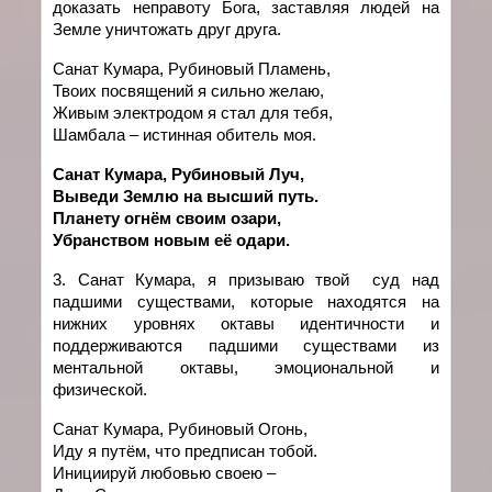
доказать
неправоту
Бога, заставляя людей на
Земле уничтожать друг друга
.
Санат Кумара, Рубиновый Пламень,
Твоих посвящений я сильно желаю,
Живым электродом я стал для тебя,
Шамбала – истинная обитель моя.
Санат Кумара, Рубиновый Луч,
Выведи Землю на высший путь.
Планету огнём своим озари,
Убранством новым её одари.
3. Санат
Кумара
,
я
призываю
твой
суд над
падшими существами
,
которые находятся на
нижних уровнях октавы идентичности и
поддерживаются падшими существами из
ментальной октавы, эмоциональной и
физической.
Санат Кумара, Рубиновый Огонь,
Иду я путём, что предписан тобой.
Инициируй любовью своею –