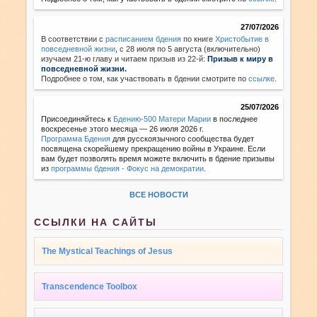
27/07/2026
В соответствии с
расписанием бдения
по книге
Христобытие в
повседневной жизни
,
с 28 июля по 5 августа (включительно)
изучаем 21-ю главу и читаем призыв из 22-й:
Призыв к миру в
повседневной жизни.
Подробнее о том, как участвовать в бдении смотрите по
ссылке
.
25/07/2026
Присоединяйтесь к
Бдению-500 Матери Марии
в последнее
воскресенье этого месяца — 26 июля 2026 г.
Программа Бдения
для русскоязычного сообщества будет
посвящена скорейшему прекращению войны в Украине. Если
вам будет позволять время можете включить в бдение призывы
из
программы бдения - Фокус на демократии
.
ВСЕ НОВОСТИ
ССЫЛКИ НА САЙТЫ
The Mystical Teachings of Jesus
Transcendence Toolbox