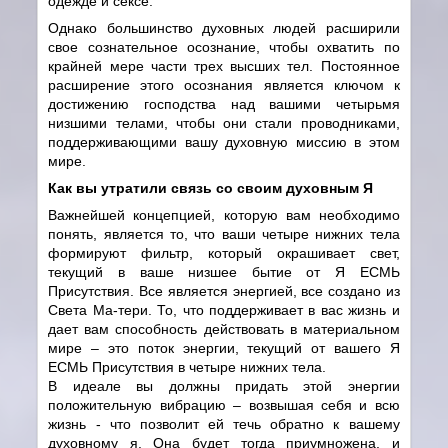
одежде и сексе.
Однако большинство духовных людей расширили
свое сознательное осознание, чтобы охватить по
крайней мере части трех высших тел. Постоянное
расширение этого осознания является ключом к
достижению господства над вашими четырьмя
низшими телами, чтобы они стали проводниками,
поддерживающими вашу духовную миссию в этом
мире.
Как вы утратили связь со своим духовным Я
Важнейшей концепцией, которую вам необходимо
понять, является то, что ваши четыре нижних тела
формируют фильтр, который окрашивает свет,
текущий в ваше низшее бытие от Я ЕСМЬ
Присутствия. Все является энергией, все создано из
Света Ма-тери. То, что поддерживает в вас жизнь и
дает вам способность действовать в материальном
мире – это поток энергии, текущий от вашего Я
ЕСМЬ Присутствия в четыре нижних тела.
В идеале вы должны придать этой энергии
положительную вибрацию – возвышая себя и всю
жизнь - что позволит ей течь обратно к вашему
духовному я. Она будет тогда приумножена, и