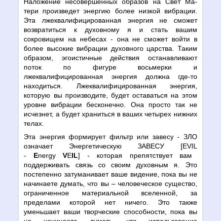
Наложение несовершенных образов на Свет Ма-
тери произведет энергию более низкой вибрации.
Эта лжеквалифицированная энергия не сможет
возвратиться к духовному я и стать вашим
сокровищем на небесах - она не сможет войти в
более высокие вибрации духовного царства. Таким
образом, эгоистичные действия останавливают
поток по фигуре восьмерки и
лжеквалифицированная энергия должна где-то
находиться. Лжеквалифицированная энергия,
которую вы производите, будет оставаться на этом
уровне вибрации бесконечно. Она просто так не
исчезнет, а будет храниться в ваших четырех нижних
телах.
Эта энергия формирует фильтр или завесу - ЗЛО
означает Энергетическую ЗАВЕСУ [
EVIL
-
E
nergy
V
E
IL
] - которая препятствует вам
поддерживать связь со своим духовным я. Это
постепенно затуманивает ваше видение, пока вы не
начинаете думать, что вы – человеческое существо,
ограниченное материальной вселенной, за
пределами которой нет ничего. Это также
уменьшает ваши творческие способности, пока вы
не начинаете думать, что использование