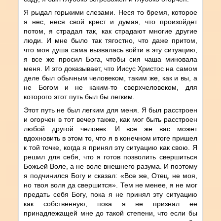
Я рыдал горькими слезами. Неся то бремя, которое
я нес, неся свой крест и думая, что произойдет
потом, я страдал так, как страдают многие другие
люди. И мне было так тягостно, что даже притом,
что моя душа сама вызвалась войти в эту ситуацию,
я все же просил Бога, чтобы сия чаша миновала
меня. И это доказывает, что Иисус Христос на самом
деле был обычным человеком, таким же, как и вы, а
не Богом и не каким-то сверхчеловеком, для
которого этот путь был бы легким.
Этот путь не был легким для меня. Я был расстроен
и огорчен в тот вечер также, как мог быть расстроен
любой другой человек. И все же вас может
вдохновить в этом то, что я в конечном итоге пришел
к той точке, когда я принял эту ситуацию как свою. Я
решил для себя, что я готов позволить свершиться
Божьей Воле, а не воле внешнего разума. И поэтому
я подчинился Богу и сказал: «Все же, Отец, не моя,
но твоя воля да свершится». Тем не менее, я не мог
предать себя Богу, пока я не принял эту ситуацию
как собственную, пока я не признал ее
принадлежащей мне до такой степени, что если бы