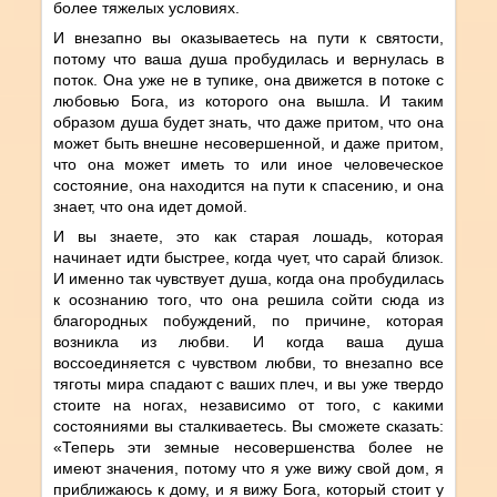
более тяжелых условиях.
И внезапно вы оказываетесь на пути к святости,
потому что ваша душа пробудилась и вернулась в
поток. Она уже не в тупике, она движется в потоке с
любовью Бога, из которого она вышла. И таким
образом душа будет знать, что даже притом, что она
может быть внешне несовершенной, и даже притом,
что она может иметь то или иное человеческое
состояние, она находится на пути к спасению, и она
знает, что она идет домой.
И вы знаете, это как старая лошадь, которая
начинает идти быстрее, когда чует, что сарай близок.
И именно так чувствует душа, когда она пробудилась
к осознанию того, что она решила сойти сюда из
благородных побуждений, по причине, которая
возникла из любви. И когда ваша душа
воссоединяется с чувством любви, то внезапно все
тяготы мира cпадают с ваших плеч, и вы уже твердо
стоите на ногах, независимо от того, с какими
состояниями вы сталкиваетесь. Вы сможете сказать:
«Теперь эти земные несовершенства более не
имеют значения, потому что я уже вижу свой дом, я
приближаюсь к дому, и я вижу Бога, который стоит у