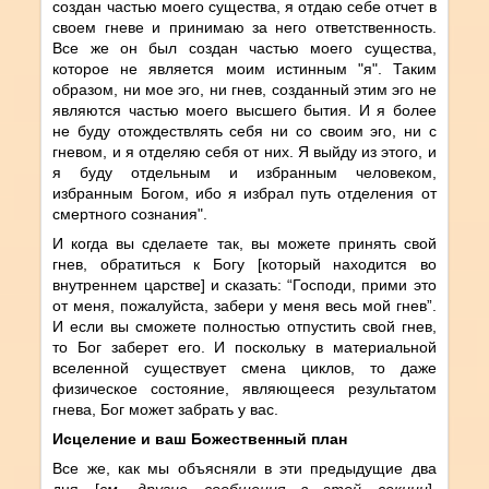
создан частью моего существа, я отдаю себе отчет в
своем гневе и принимаю за него ответственность.
Все же он был создан частью моего существа,
которое не является моим истинным "я". Таким
образом, ни мое эго, ни гнев, созданный этим эго не
являются частью моего высшего бытия. И я более
не буду отождествлять себя ни со своим эго, ни с
гневом, и я отделяю себя от них. Я выйду из этого, и
я буду отдельным и избранным человеком,
избранным Богом, ибо я избрал путь отделения от
смертного сознания".
И когда вы сделаете так, вы можете принять свой
гнев, обратиться к Богу [который находится во
внутреннем царстве] и сказать: “Господи, прими это
от меня, пожалуйста, забери у меня весь мой гнев”.
И если вы сможете полностью отпустить свой гнев,
то Бог заберет его. И поскольку в материальной
вселенной существует смена циклов, то даже
физическое состояние, являющееся результатом
гнева, Бог может забрать у вас.
Исцеление и ваш Божественный план
Все же, как мы объясняли в эти предыдущие два
дня [
см. другие сообщения в этой секции
],