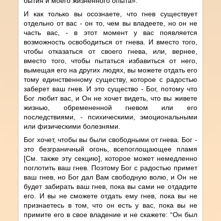
бытия и моего жизненного опыта».
И как только вы осознаете, что гнев существует
отдельно от вас - он то, чем вы владеете, но он не
часть вас, - в этот момент у вас появляется
возможность освободиться от гнева. И вместо того,
чтобы отказаться от своего гнева, или, вернее,
вместо того, чтобы пытаться избавиться от него,
вымещая его на других людях, вы можете отдать его
тому единственному существу, которое с радостью
заберет ваш гнев. И это существо - Бог, потому что
Бог любит вас, и Он не хочет видеть, что вы живете
жизнью, обремененной гневом или его
последствиями, - психическими, эмоциональными
или физическими болезнями.
Бог хочет, чтобы вы были свободными от гнева. Бог -
это безграничный огонь, всепоглощающее пламя
[См. также эту секцию], которое может немедленно
поглотить ваш гнев. Поэтому Бог с радостью примет
ваш гнев, но Бог дал Вам свободную волю, и Он не
будет забирать ваш гнев, пока вы сами не отдадите
его. И вы не сможете отдать ему гнев, пока вы не
признаетесь в том, что он есть у вас, пока вы не
примите его в свое владение и не скажете: “Он был