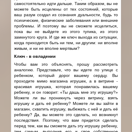
самостоятельно идти дальше. Таким образом, вы не
можете быть исцелены от тех состояний, которые
ваш разум создал из сознания дуальности, будь то
психические, физические заболевания или внешние
проблемы. И поэтому вы не сможете исцелиться,
пока вы не выйдете из этого тупика, из этого
замкнутого круга. И где же ключ выхода из ситуации,
когда приходится быть ни тем, ни другим: ни вполне
живым, и ни не вполне мертвым?
Ключ - в овладении
Чтобы вам это объяснять, прошу рассмотреть
аналогию. Представьте, что вы идете по улице с
ребенком, который дорог вашему сердцу. Вы
проходите мимо магазина игрушек, а в витрине -
красивая игрушка, которая понравилась вашему
ребенку, и он говорит: «Ты дашь мне эту игрушку?»
Можете ли вы проникнуть через витрину, взять
игрушку и дать её ребенку? Можете ли вы зайти в
магазин, схватить игрушку, выбежать с ней и дать её
ребенку? Да, вы можете это сделать, но возникнут
последствия. Поэтому, что вам придется сделать
перед тем, как вы сможете дать эту игрушку ребенку,
тем самым, выполнив его и свое собственное