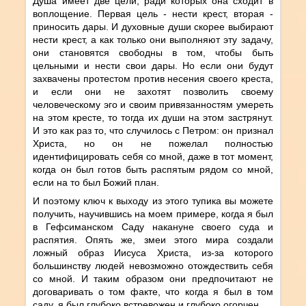
Душа имеет две цели, ради которых она сходит в
воплощение. Первая цель - нести крест, вторая -
приносить дары. И духовные души скорее выбирают
нести крест, а как только они выполняют эту задачу,
они становятся свободны в том, чтобы быть
цельными и нести свои дары. Но если они будут
захвачены протестом против несения своего креста,
и если они не захотят позволить своему
человеческому эго и своим привязанностям умереть
на этом кресте, то тогда их души на этом застрянут.
И это как раз то, что случилось с Петром: он признал
Христа, но он не пожелал полностью
идентифицировать себя со мной, даже в тот момент,
когда он был готов быть распятым рядом со мной,
если на то был Божий план.
И поэтому ключ к выходу из этого тупика вы можете
получить, научившись на моем примере, когда я был
в Гефсиманском Саду накануне своего суда и
распятия. Опять же, змеи этого мира создали
ложный образ Иисуса Христа, из-за которого
большинству людей невозможно отождествить себя
со мной. И таким образом они предпочитают не
договаривать о том факте, что когда я был в том
саду, я был глубоко встревожен и глубоко огорчен.