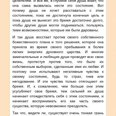
целителям. И все же, в глубине себя душа знает, что
она сама вызвалась нести это состояние. Вот
почему душа не хочет расставаться с этим
состоянием, пока не достигнута конечная цель и
пока душа не вынесет это бремя достаточно долго,
чтобы другие души могли подниматься, пользуясь
теми возможностями, которые им были дарованы.
И так душа восстает против своего собственного
божественного плана и того решения, которое она
приняла во время своего пребывания в более
легких энергиях духовного царства. И многие
замечательные и любящие души проводят всю свою
жизнь, протестуя против того, что было их
собственным выбором, сделанным ими из любви. И
поэтому они испытывают негативные чувства к
своему состоянию, будь то страх, гнев или
негодование. И эти чувства только отягощают их
бремя. И, к сожалению, чем больше они этим
усугубляют свое бремя, тем сильней их душа
начинает отождествлять себя с этим состоянием, и
начинает воспринимать его как часть своего
существа, которую невозможно преодолеть.
Так что, видите ли, существует очень тонкая грань