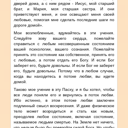
дверей дома, а с ним рядом - Иисус, мой старший
брат, и Мария, моя старшая сестра. И они
приветствуют меня, и они освещают меня своей
любовью, помогая мне сделать последние шаги по
дороге домой».
Мои возлюбленные, вдумайтесь в эти учения.
Следуйте зову вашего сердца, пожелайте
справиться с любым несовершенным состоянием
вашей психологии, вашего сознания. Пожелайте
принять это состояние как собственное, принять его
с любовью, а потом отдать его Богу. И если Бог
заберет его, будьте довольны. И если Бог не заберет
его, будьте довольны. Потому что в любом случае,
когда вы находитесь в потоке любви, вы идете
домой.
Таково мое учение в эту Пасху, и я бы хотел, чтобы
все люди поняли его и вернулись в поток любви.
Ибо истинно, в этом потоке любви заключен
подлинный смысл воскресения. И даже физическое
тело может возродиться и стать как новым,
преодолев любое состояние, включая состояние,
называемое людьми смертью. На Земле нет ничего,
что нельзя было бы превзойти силой Бога. Но чтобы