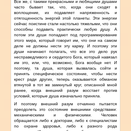
Все же, с такими прекрасными и любящими душами
часто бывает так, что, когда они сходят в
воплощение, их подавляет напряженность и
отягощенность энергий этой планеты. Эти энергии
сейчас поистине стали настолько тяжелыми, что они
способны подавить практически любую душу. А
потом эти души попадают под программирование
этого мира, который говорит им, что они на самом
деле не должны нести эту карму. И поэтому эти
души начинают полагать, что все это дело рук
несправедливого и сердитого Бога, который навязал
им это, или, что, возможно, Бога вообще нет. И
поэтому, та душа, которая вызвалась сойти и
принять специфическое состояние, чтобы нести
крест ради других, теперь оказывается обманом
втянутой в тот же замкнутый круг, описанной мной
ранее, когда внешний разум восстает против
условий, которые душа изначально приняла.
И поэтому внешний разум отчаянно пытается
преодолеть это состояние внешними средствами:
механическими и физическими. Человек
обращается либо к докторам, либо к специалистам
по охране здоровья, либо к разного рода