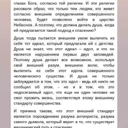
глазах Бога, согласно той религии. И эти религии
рисовали образ, что только тем людям, кто живет
согласно внешним определениям совершенного
человека, будет позволено войти в царство
Небесное. А поэтому, что должна делать душа, когда
ей предлагается такой подход к спасению?
Душа тогда пытается внешним умом вылепить из
себя тот идеал, который предлагали ей с детства.
Душа не знает, что этот идеал – идол, и что он
является нарушением первых двух заповедей.
Поэтому душа делает все возможное, используя
свой внешний разум, внешнюю волю, чтобы
вылепить из себя этот идола совершенного
человеческого существа. И душа не только
заблуждается в том, что это идол - ведь ей никто не
сообщил об этом, - но и в том, что это
недосягаемый идол, что еще ни один человек не
смог прожить жизнь, соответствуя этому внешнему
стандарту совершенства.
И причина такова, что этот внешний стандарт
является порождением разума антихриста, разума
самого дьявола, который верит в то, что существует
механический путь к спасению.