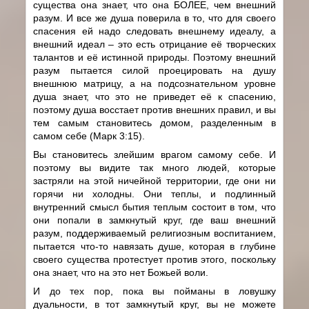
существа она знает, что она БОЛЕЕ, чем внешний
разум. И все же душа поверила в то, что для своего
спасения ей надо следовать внешнему идеалу, а
внешний идеал – это есть отрицание её творческих
талантов и её истинной природы. Поэтому внешний
разум пытается силой проецировать на душу
внешнюю матрицу, а на подсознательном уровне
душа знает, что это не приведет её к спасению,
поэтому душа восстает против внешних правил, и вы
тем самым становитесь домом, разделенным в
самом себе (Марк 3:15).
Вы становитесь злейшим врагом самому себе. И
поэтому вы видите так много людей, которые
застряли на этой ничейной территории, где они ни
горячи ни холодны. Они теплы, и подлинный
внутренний смысл бытия теплым состоит в том, что
они попали в замкнутый круг, где ваш внешний
разум, поддерживаемый религиозным воспитанием,
пытается что-то навязать душе, которая в глубине
своего существа протестует против этого, поскольку
она знает, что на это нет Божьей воли.
И до тех пор, пока вы пойманы в ловушку
дуальности, в тот замкнутый круг, вы не можете