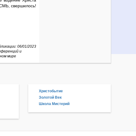
е в
и
дение Христа
ЕСМЬ, свершилось!
ликации: 06/01/2023
нференций и
ном мире
Христобытие
Золотой Век
Школа Мистерий