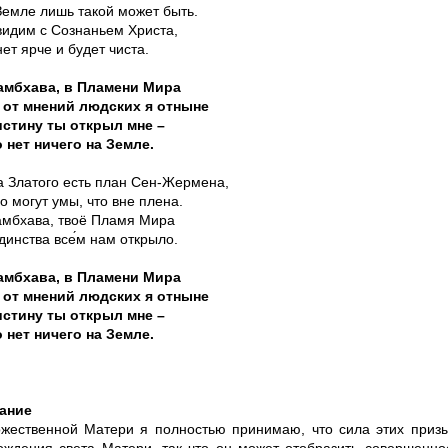
Земле лишь такой может быть.
видим с Сознаньем Христа,
ет ярче и будет чиста.
амбхава, в Пламени Мира
 от мнений людских я отныне
стину ты открыл мне –
 нет ничего на Земле.
а Златого есть план Сен-Жермена,
о могут умы, что вне плена.
мбхава, твоё Пламя Мира
динства все
м нам открыло.
амбхава, в Пламени Мира
 от мнений людских я отныне
стину ты открыл мне –
 нет ничего на Земле.
ание
жественной Матери я полностью принимаю, что сила этих призы