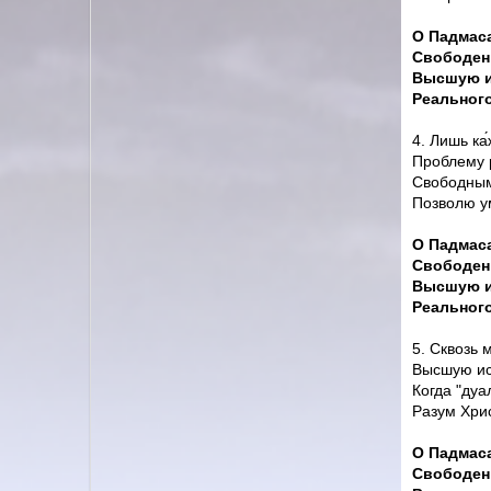
О Падмас
Свободен
Высшую и
Реального
4. Лишь ка
Проблему 
Свободным 
Позволю у
О Падмас
Свободен
Высшую и
Реального
5. Сквозь 
Высшую ис
Когда "дуа
Разум Хрис
О Падмас
Свободен