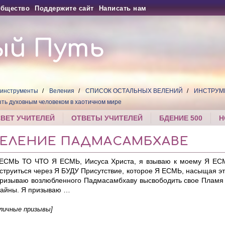
бщество
Поддержите сайт
Написать нам
ый Путь
 инструменты
Веления
СПИСОК ОСТАЛЬНЫХ ВЕЛЕНИЙ
ИНСТРУМ
ть духовным человеком в хаотичном мире
СВЕТ УЧИТЕЛЕЙ
ОТВЕТЫ УЧИТЕЛЕЙ
БДЕНИЕ 500
Н
 ВЕЛЕНИЕ ПАДМАСАМБХАВЕ
ЕСМЬ ТО ЧТО Я ЕСМЬ, Иисуса Христа, я взываю к моему Я ЕС
 струиться через Я БУДУ Присутствие, которое Я ЕСМЬ, насыщая э
призываю возлюбленного Падмасамбхаву высвободить свое Пламя 
тайны. Я призываю …
личные призывы]