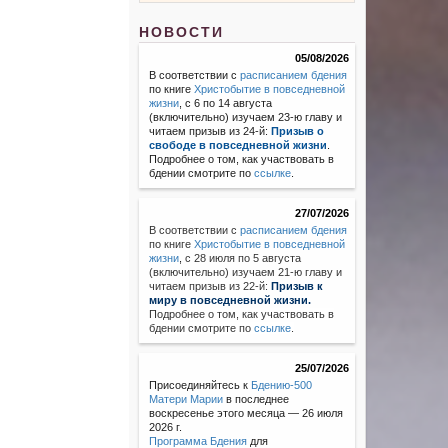
НОВОСТИ
05/08/2026
В соответствии с
расписанием бдения
по книге
Христобытие в повседневной
жизни
, с 6 по 14 августа
(включительно) изучаем 23-ю главу и
читаем призыв из 24-й:
Призыв о
свободе в повседневной жизни
.
Подробнее о том, как участвовать в
бдении смотрите по
ссылке
.
27/07/2026
В соответствии с
расписанием бдения
по книге
Христобытие в повседневной
жизни
,
с 28 июля по 5 августа
(включительно) изучаем 21-ю главу и
читаем призыв из 22-й:
Призыв к
миру в повседневной жизни.
Подробнее о том, как участвовать в
бдении смотрите по
ссылке
.
25/07/2026
Присоединяйтесь к
Бдению-500
Матери Марии
в последнее
воскресенье этого месяца — 26 июля
2026 г.
Программа Бдения
для