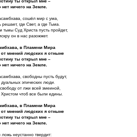
стину ты открыл мне –
 нет ничего на Земле.
асамбхава, сошёл мир с ума,
 решает, где Свет, а где Тьма.
 тьмы Суд Христа пусть пройдет,
скру он в нас разожжет.
амбхава, в Пламени Мира
 от мнений людских я отныне
стину ты открыл мне –
 нет ничего на Земле.
самбхава, свободны пусть будут,
 дуальных эпических люди.
свободу от лжи всей змеиной,
 Христом чтоб все были едины.
амбхава, в Пламени Мира
 от мнений людских я отныне
стину ты открыл мне –
 нет ничего на Земле.
 ложь неустанно твердит: