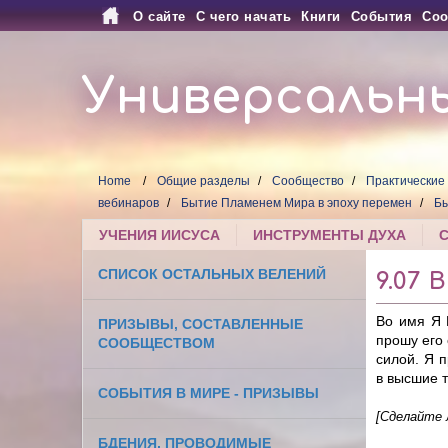
О сайте
С чего начать
Книги
События
Соо
Универсальн
Home
Общие разделы
Сообщество
Практические
вебинаров
Бытие Пламенем Мира в эпоху перемен
Бы
УЧЕНИЯ ИИСУСА
ИНСТРУМЕНТЫ ДУХА
СПИСОК ОСТАЛЬНЫХ ВЕЛЕНИЙ
9.07
Во имя Я 
ПРИЗЫВЫ, СОСТАВЛЕННЫЕ
прошу его
СООБЩЕСТВОМ
силой. Я 
в высшие 
СОБЫТИЯ В МИРЕ - ПРИЗЫВЫ
[Сделайте 
БДЕНИЯ, ПРОВОДИМЫЕ