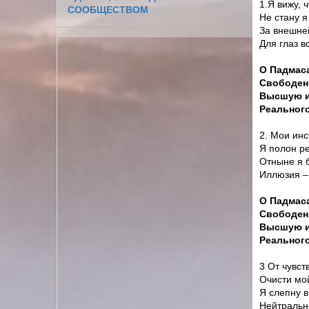
1.Я вижу, 
СООБЩЕСТВОМ
Не стану я
За внешне
Для глаз в
О Падмас
Свободен
Высшую и
Реального
2. Мои инс
Я полон р
Отныне я 
Иллюзия –
О Падмас
Свободен
Высшую и
Реального
3 От чувст
Очисти мой
Я слепну в
Нейтрально