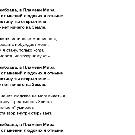
амбхава, в Пламени Мира
 от мнений людских я отныне
стину ты открыл мне –
 нет ничего на Земле.
жется истинным мнение «я»,
решить побуждает меня.
я стану, только когда
мереть иллюзорному «я».
амбхава, в Пламени Мира
 от мнений людских я отныне
стину ты открыл мне –
 нет ничего на Земле.
мнения людские не могу видеть я
тину – реальность Христа.
льное я" умирает,
та взор внутри открывает.
амбхава, в Пламени Мира
 от мнений людских я отныне