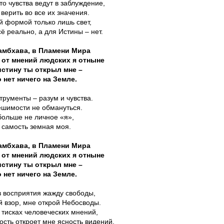
что чувства ведут в заблуждение,
 верить во все их значения.
й формой только лишь свет,
сё реально, а для Истины – нет.
амбхава, в Пламени Мира
 от мнений людских я отныне
стину ты открыл мне –
 нет ничего на Земле.
трументы – разум и чувства.
ешимости не обмануться.
больше не личное «я»,
 самость земная моя.
амбхава, в Пламени Мира
 от мнений людских я отныне
стину ты открыл мне –
 нет ничего на Земле.
в восприятия жажду свободы,
 взор, мне открой Небосводы.
 тисках человеческих мнений,
сть откроет мне ясность видений.