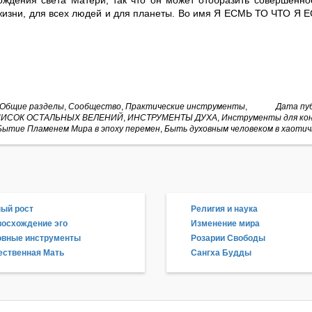
ождения света Матери, так что он может отобразить совершенно
жизни, для всех людей и для планеты. Во имя Я ЕСМЬ ТО ЧТО Я 
Общие разделы
,
Сообщество
,
Практические инструменты
,
Дата пуб
ИСОК ОСТАЛЬНЫХ ВЕЛЕНИЙ
,
ИНСТРУМЕНТЫ ДУХА
,
Инструменты для ко
Бытие Пламенем Мира в эпоху перемен
,
Быть духовным человеком в хаотич
ый рост
Религия и наука
осхождение эго
Изменение мира
овные инструменты
Розарии Свободы
ственная Мать
Сангха Будды