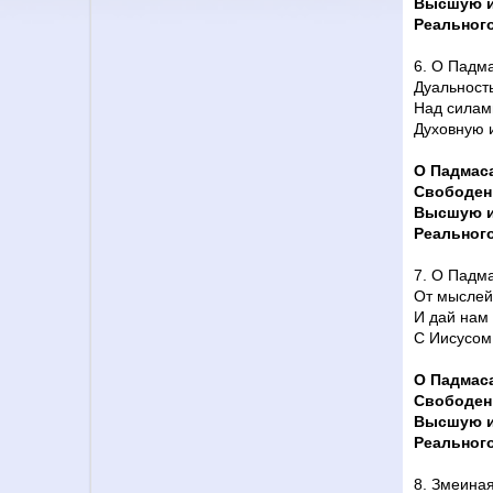
Высшую и
Реального
6. О Падм
Дуальность
Над силами
Духовную и
О Падмас
Свободен
Высшую и
Реального
7. О Падма
От мыслей
И дай нам 
С Иисусом
О Падмас
Свободен
Высшую и
Реального
8. Змеиная