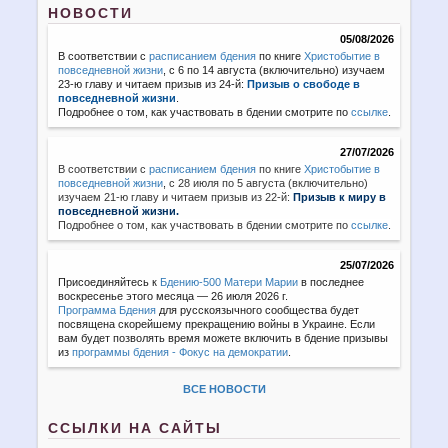
НОВОСТИ
05/08/2026
В соответствии с
расписанием бдения
по книге
Христобытие в
повседневной жизни
, с 6 по 14 августа (включительно) изучаем
23-ю главу и читаем призыв из 24-й:
Призыв о свободе в
повседневной жизни
.
Подробнее о том, как участвовать в бдении смотрите по
ссылке
.
27/07/2026
В соответствии с
расписанием бдения
по книге
Христобытие в
повседневной жизни
,
с 28 июля по 5 августа (включительно)
изучаем 21-ю главу и читаем призыв из 22-й:
Призыв к миру в
повседневной жизни.
Подробнее о том, как участвовать в бдении смотрите по
ссылке
.
25/07/2026
Присоединяйтесь к
Бдению-500 Матери Марии
в последнее
воскресенье этого месяца — 26 июля 2026 г.
Программа Бдения
для русскоязычного сообщества будет
посвящена скорейшему прекращению войны в Украине. Если
вам будет позволять время можете включить в бдение призывы
из
программы бдения - Фокус на демократии
.
ВСЕ НОВОСТИ
ССЫЛКИ НА САЙТЫ