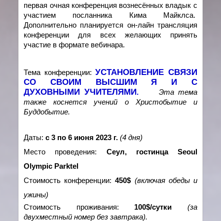
первая очная конференция вознесённых владык с
участием посланника Кима Майклса.
Дополнительно планируется
он-лайн
трансляция
конференции для всех желающих принять
участие в формате вебинара.
УСТАНОВЛЕНИЕ СВЯЗИ
Тема конференции:
СО СВОИМ ВЫСШИМ Я И С
ДУХОВНЫМИ УЧИТЕЛЯМИ
.
Эта тема
также коснется учений о Христобытие и
Буддобытие.
Даты:
с 3 по 6 июня 2023 г.
(4 дня)
Место проведения:
Сеул, гостинца Seoul
Olympic Parktel
Стоимость конференции:
450$
(включая обеды и
ужины)
Стоимость проживания:
100$/сутки
(за
двухместный номер без завтрака).