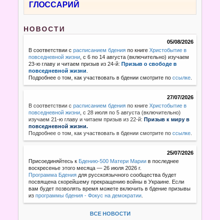
ГЛОССАРИЙ
НОВОСТИ
05/08/2026
В соответствии с
расписанием бдения
по книге
Христобытие в
повседневной жизни
, с 6 по 14 августа (включительно) изучаем
23-ю главу и читаем призыв из 24-й:
Призыв о свободе в
повседневной жизни
.
Подробнее о том, как участвовать в бдении смотрите по
ссылке
.
27/07/2026
В соответствии с
расписанием бдения
по книге
Христобытие в
повседневной жизни
,
с 28 июля по 5 августа (включительно)
изучаем 21-ю главу и читаем призыв из 22-й:
Призыв к миру в
повседневной жизни.
Подробнее о том, как участвовать в бдении смотрите по
ссылке
.
25/07/2026
Присоединяйтесь к
Бдению-500 Матери Марии
в последнее
воскресенье этого месяца — 26 июля 2026 г.
Программа Бдения
для русскоязычного сообщества будет
посвящена скорейшему прекращению войны в Украине. Если
вам будет позволять время можете включить в бдение призывы
из
программы бдения - Фокус на демократии
.
ВСЕ НОВОСТИ