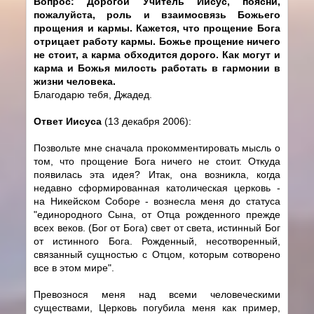
Вопрос: Дорогой Учитель Иисус, поясни,
пожалуйста, роль и взаимосвязь Божьего
прощения и кармы. Кажется, что прощение Бога
отрицает работу кармы. Божье прощение ничего
не стоит, а карма обходится дорого. Как могут и
карма и Божья милость работать в гармонии в
жизни человека.
Благодарю тебя, Джадед.
Ответ Иисуса
(13 декабря 2006):
Позвольте мне сначала прокомментировать мысль о
том, что прощение Бога ничего не стоит. Откуда
появилась эта идея? Итак, она возникла, когда
недавно сформированная католическая церковь -
на Никейском Соборе - вознесла меня до статуса
"единородного Сына, от Отца рожденного прежде
всех веков. (Бог от Бога) свет от света, истинный Бог
от истинного Бога. Рожденный, несотворенный,
связанный сущностью с Отцом, которым сотворено
все в этом мире".
Превознося меня над всеми человеческими
существами, Церковь погубила меня как пример,