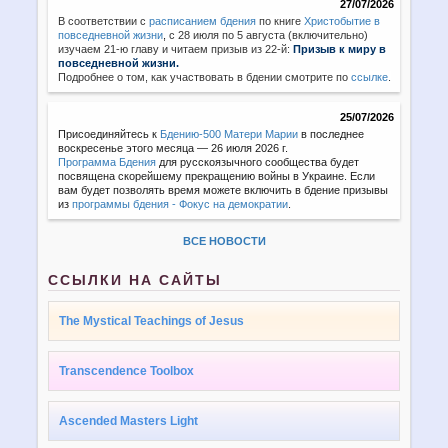
27/07/2026
В соответствии с
расписанием бдения
по книге
Христобытие в
повседневной жизни
,
с 28 июля по 5 августа (включительно)
изучаем 21-ю главу и читаем призыв из 22-й:
Призыв к миру в
повседневной жизни.
Подробнее о том, как участвовать в бдении смотрите по
ссылке
.
25/07/2026
Присоединяйтесь к
Бдению-500 Матери Марии
в последнее
воскресенье этого месяца — 26 июля 2026 г.
Программа Бдения
для русскоязычного сообщества будет
посвящена скорейшему прекращению войны в Украине. Если
вам будет позволять время можете включить в бдение призывы
из
программы бдения - Фокус на демократии
.
ВСЕ НОВОСТИ
ССЫЛКИ НА САЙТЫ
The Mystical Teachings of Jesus
Transcendence Toolbox
Ascended Masters Light