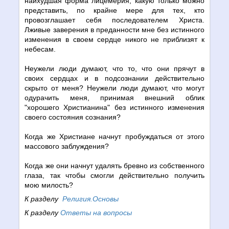
наихудшая форма лицемерия, какую только можно
представить, по крайне мере для тех, кто
провозглашает себя последователем Христа.
Лживые заверения в преданности мне без истинного
изменения в своем сердце никого не приблизят к
небесам.
Неужели люди думают, что то, что они прячут в
своих сердцах и в подсознании действительно
скрыто от меня? Неужели люди думают, что могут
одурачить меня, принимая внешний облик
"хорошего Христианина" без истинного изменения
своего состояния сознания?
Когда же Христиане начнут пробуждаться от этого
массового заблуждения?
Когда же они начнут удалять бревно из собственного
глаза, так чтобы смогли действительно получить
мою милость?
К разделу
Религия.Основы
К разделу
Ответы на вопросы