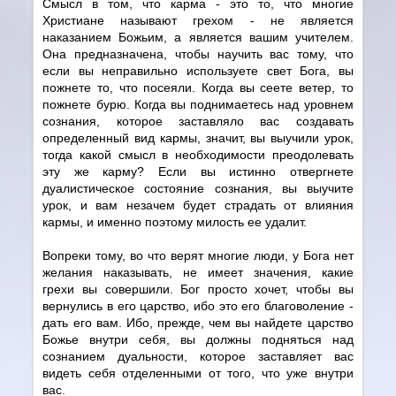
Смысл в том, что карма - это то, что многие
Христиане называют грехом - не является
наказанием Божьим, а является вашим учителем.
Она предназначена, чтобы научить вас тому, что
если вы неправильно используете свет Бога, вы
пожнете то, что посеяли. Когда вы сеете ветер, то
пожнете бурю. Когда вы поднимаетесь над уровнем
сознания, которое заставляло вас создавать
определенный вид кармы, значит, вы выучили урок,
тогда какой смысл в необходимости преодолевать
эту же карму? Если вы истинно отвергнете
дуалистическое состояние сознания, вы выучите
урок, и вам незачем будет страдать от влияния
кармы, и именно поэтому милость ее удалит.
Вопреки тому, во что верят многие люди, у Бога нет
желания наказывать, не имеет значения, какие
грехи вы совершили. Бог просто хочет, чтобы вы
вернулись в его царство, ибо это его благоволение -
дать его вам. Ибо, прежде, чем вы найдете царство
Божье внутри себя, вы должны подняться над
сознанием дуальности, которое заставляет вас
видеть себя отделенными от того, что уже внутри
вас.