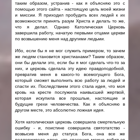
таким образом, устранив - как я объясняю это с
помощью этого сайта - настоящую цель моей жизни
и миссии. Я приходил пробудить всех людей к их
возможности принять разум Христа и делать то же,
что я делал. Однако Католическая Церковь
завершила работу, начатую первыми отцами церкви
по возвышению меня над другими людьми.
Ибо, если бы я не мог служить примером, то зачем
же людям становится христианами? Таким образом,
они бы делали это, если бы я мог сделать что-то за
них, и церковь сделала эту идею правдоподобной,
превратив меня в какого-то всемогущего Бога,
который сможет выполнить всю работу за людей и
спасти их. Последствием этого стала идея, что моя
кровь на кресте послужила наивысшей жертвой,
которая искупила все прошлые, настоящие и
будущие грехи человечества. Как я объясняю в
другом месте, это абсолютно ложная идея.
Хотя католическая церковь совершила смертельную
ошибку - и, поистине совершила святотатство -
возвысив меня до статуса Бога, она все же
поддерживала идею, что спасения можно добиться