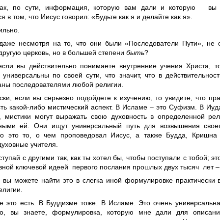
так, по сути, информация, которую вам дали и которую вы с
я в том, что Иисус говорил: «Будьте как я и делайте как я».
ильно.
 даже несмотря на то, что они были «Последователи Пути», не 
другую церковь, но в большей степени
быть
?
 если вы действительно понимаете внутренние учения Христа, то
 универсальны по своей сути, что значит, что в действительнос
аны последователями любой религии.
ски, если вы серьезно подойдете к изучению, то увидите, что пр
сть какой-либо мистический аспект. В Исламе – это Суфизм. В Иу
, мистики могут выражать свою духовность в определенной рел
ными ей. Они ищут универсальный путь для возвышения свое
то это то, о чем проповедовал Иисус, а также Будда, Кришна
духовные учителя.
ступай с другими так, как ты хотел бы, чтобы поступали с тобой; э
вной ключевой идеей первого послания прошлых двух тысяч лет – 
 и вы можете найти это в слегка иной формулировке практически
елигии.
е это есть. В Буддизме тоже. В Исламе. Это очень универсальн
о, вы знаете, формулировка, которую мне дали для описани