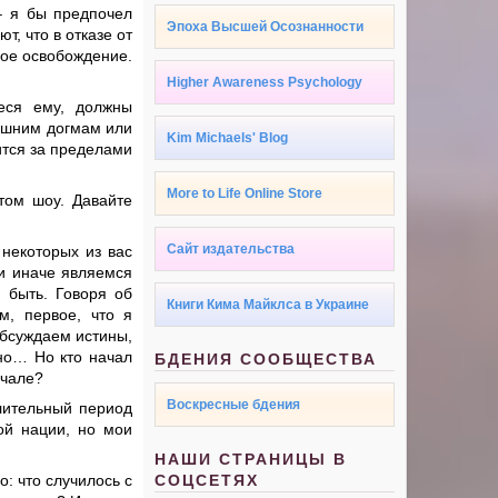
– я бы предпочел
Эпоха Высшей Осознанности
, что в отказе от
ное освобождение.
Higher Awareness Psychology
еся ему, должны
нешним догмам или
Kim Michaels' Blog
дится за пределами
More to Life Online Store
том шоу. Давайте
Сайт издательства
 некоторых из вас
ли иначе являемся
 быть. Говоря об
Книги Кима Майклса в Украине
м, первое, что я
обсуждаем истины,
 но… Но кто начал
БДЕНИЯ СООБЩЕСТВА
ачале?
Воскресные бдения
длительный период
ой нации, но мои
НАШИ СТРАНИЦЫ В
: что случилось с
СОЦСЕТЯХ