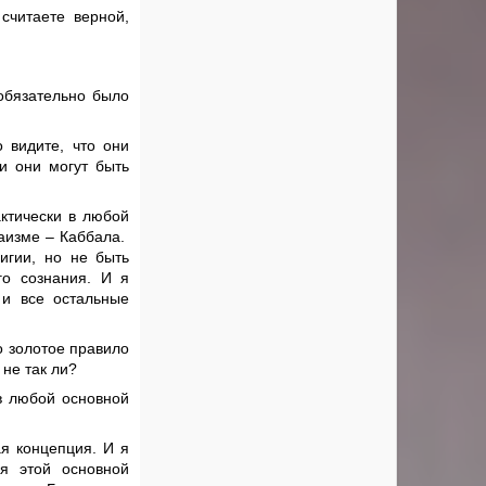
читаете верной,
обязательно было
 видите, что они
ти они могут быть
актически в любой
даизме – Каббала.
игии, но не быть
го сознания. И я
 и все остальные
то золотое правило
не так ли?
 в любой основной
ая концепция. И я
я этой основной