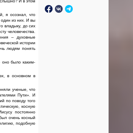
е слышно? И в этом
й, я осознал, что
один из них. И вы
о владыку, до сих
сту человечества.
ения – духовные
овеческой истории
очь людям понять
о оно было каким-
эх, в основном в
оняли ученые, что
ателями Пути». И
ий по поводу того
тическую, косную
Иисусу постоянно
 был очень косный
религию, подобную