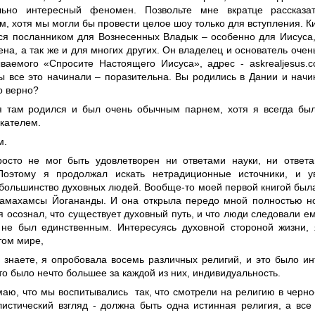
ельно интересный феномен. Позвольте мне вкратце рассказ
, хотя мы могли бы провести целое шоу только для вступления. Ким
ся посланником для Вознесенных Владык – особенно для Иисуса
а, а так же и для многих других. Он владелец и основатель очень
ываемого «Спросите Настоящего Иисуса», адрес - askrealjesus.
 вы все это начинали – поразительна. Вы родились в Дании и нач
о верно?
 я там родился и был очень обычным парнем, хотя я всегда был
скателем.
м.
росто не мог быть удовлетворен ни ответами науки, ни ответ
Поэтому я продолжал искать нетрадиционные источники, и у
 большинство духовных людей. Вообще-то моей первой книгой бы
амахамсы Йогананды. И она открыла передо мной полностью но
я осознал, что существует духовный путь, и что люди следовали е
 не был единственным. Интересуясь духовной стороной жизни,
этом мире,
ы знаете, я опробовала восемь различных религий, и это было и
то было нечто большее за каждой из них, индивидуальность.
маю, что мы воспитывались так, что смотрели на религию в черно
листический взгляд - должна быть одна истинная религия, а все