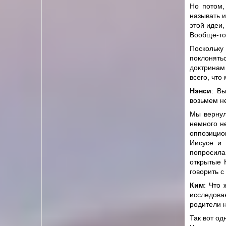
Но потом,
называть и
этой идеи
Вообще-то 
Поскольк
поклонять
доктринам 
всего, что
Нэнси
: В
возьмем н
Мы вернул
немного н
оппозицио
Иисусе и 
попросила
открытые 
говорить с
Ким
: Что
исследова
родители 
Так вот од