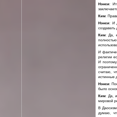
Нэнси
: И
заключаетс
Ким
: Прав
Нэнси
: И
создавать 
Ким
: Да,
полностью
использов
И фактиче
религии е
И поэтому
ограничен
считаю, ч
истинные 
Нэнси
: По
было осно
Ким
: Да,
мировой р
В Даосизм
думаю, чт