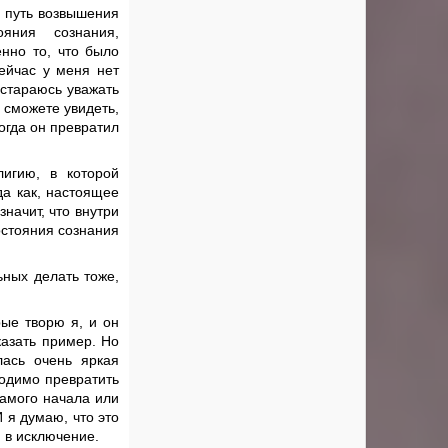
й путь возвышения
яния сознания,
нно то, что было
ейчас у меня нет
 стараюсь уважать
 сможете увидеть,
огда он превратил
игию, в которой
да как, настоящее
значит, что внутри
остояния сознания
ьных делать тоже,
рые творю я, и он
казать пример. Но
лась очень яркая
ходимо превратить
самого начала или
 я думаю, что это
 в исключение.