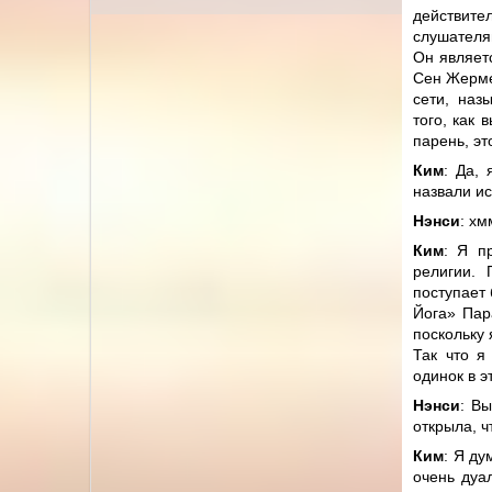
действит
слушателям
Он являет
Сен Жермен
сети, наз
того, как
парень, эт
Ким
: Да,
назвали и
Нэнси
: хм
Ким
: Я п
религии. 
поступает
Йога» Пар
поскольку 
Так что я
одинок в 
Нэнси
: В
открыла, ч
Ким
: Я ду
очень дуа