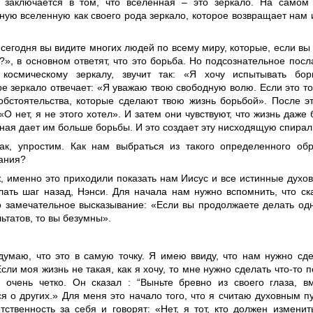
 заключается в том, что вселенная – это зеркало. На самом
ную вселенную как своего рода зеркало, которое возвращает нам 
сегодня вы видите многих людей по всему миру, которые, если вы 
?», в основном ответят, что это борьба. Но подсознательное посл
космическому зеркалу, звучит так: «Я хочу испытывать бор
е зеркало отвечает: «Я уважаю твою свободную волю. Если это то,
обстоятельства, которые сделают твою жизнь борьбой». После э
«О нет, я не этого хотел». И затем они чувствуют, что жизнь даже
ная дает им больше борьбы. И это создает эту нисходящую спирал
так, упростим. Как нам выбраться из такого определенного о
ания?
ж, именно это приходили показать нам Иисус и все истинные духо
лать шаг назад, Нэнси. Для начала нам нужно вспомнить, что с
о замечательное высказывание: «Если вы продолжаете делать од
ьтатов, то вы безумны».
 думаю, что это в самую точку. Я имею ввиду, что нам нужно сд
Если моя жизнь не такая, как я хочу, то мне нужно сделать что-то 
о очень четко. Он сказал : “Выньте бревно из своего глаза, в
я о других.» Для меня это начало того, что я считаю духовным п
тственность за себя и говорят: «Нет, я тот, кто должен изменит