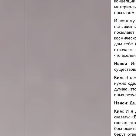
концепции
материаль
посылаем.
И поэтому 
есть жизнь
посылают 
космическо
дам тебе 
отвечают: 
что вселен
Нэнси
: И
существов
Ким
: Что 
нужно сде
думаю, эт
иных резул
Нэнси
: Да.
Ким
: И я
сказать: «
сказал эт
беспокоитс
берут отве