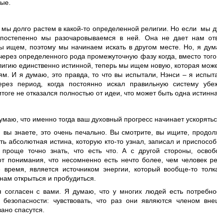
ные.
к мы долго растем в какой-то определенной религии. Но если мы д
постепенно мы разочаровываемся в ней. Она не дает нам от
ы ищем, поэтому мы начинаем искать в другом месте. Но, я дум
через определенного рода промежуточную фазу когда, вместо того
лигию единственно истинной, теперь мы ищем новую, которая може
ям. И я думаю, это правда, то что вы испытали, Нэнси – я испыт
рез период, когда постоянно искал правильную систему убе
тоге не отказался полностью от идеи, что может быть одна истинн
думаю, что именно тогда ваш духовный прогресс начинает ускорятьс
, вы знаете, это очень печально. Вы смотрите, вы ищите, продол
ь абсолютная истина, которую кто-то узнал, записал и приспособ
проще точно знать, что есть что. А с другой стороны, освоб
от понимания, что несомненно есть нечто более, чем человек р
 время, является источником энергии, который вообще-то толк
нам открыться и пробудиться.
 я согласен с вами. Я думаю, что у многих людей есть потребно
безопасности: чувствовать, что раз они являются членом вне
ано спасутся.