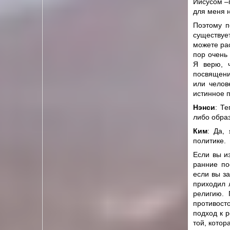
Иисусом –г
для меня 
Поэтому п
существует
можете рас
пор очень
Я верю, 
посвящени
или челов
истинное п
Нэнси
: Те
либо обра
Ким
: Да,
политике.
Если вы и
ранние по
если вы за
приходил 
религию. 
противост
подход к 
той, котор