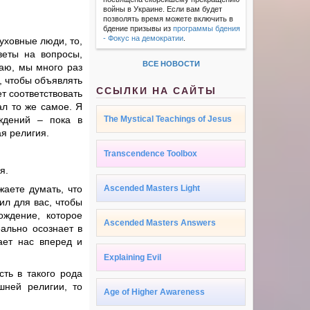
войны в Украине. Если вам будет
позволять время можете включить в
бдение призывы из
программы бдения
- Фокус на демократии
.
уховные люди, то,
веты на вопросы,
ВСЕ НОВОСТИ
аю, мы много раз
, чтобы объявлять
ССЫЛКИ НА САЙТЫ
т соответствовать
ал то же самое. Я
ждений – пока в
The Mystical Teachings of Jesus
ая религия.
Transcendence Toolbox
я.
жаете думать, что
Ascended Masters Light
ил для вас, чтобы
ождение, которое
Ascended Masters Answers
еально осознает в
ает нас вперед и
Explaining Evil
сть в такого рода
шней религии, то
Age of Higher Awareness