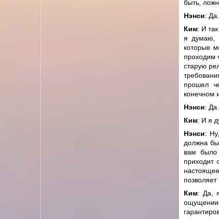
быть, лож
Нэнси
: Да.
Ким
: И та
я думаю, 
которые м
проходим 
старую ре
требовани
прошел че
конечном и
Нэнси
: Да.
Ким
: И я 
Нэнси
: Ну
должна быт
вам было 
приходит 
настоящее
позволяет 
Ким
: Да,
ощущении 
гарантиров