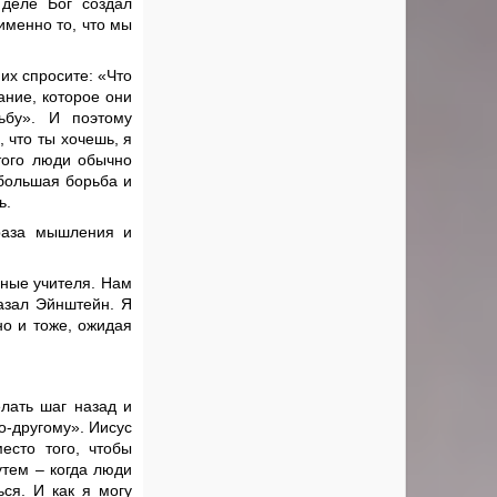
 деле Бог создал
именно то, что мы
их спросите: «Что
ание, которое они
ьбу». И поэтому
 что ты хочешь, я
того люди обычно
 большая борьба и
ь.
браза мышления и
вные учителя. Нам
казал Эйнштейн. Я
но и тоже, ожидая
елать шаг назад и
по-другому». Иисус
место того, чтобы
утем – когда люди
ься. И как я могу