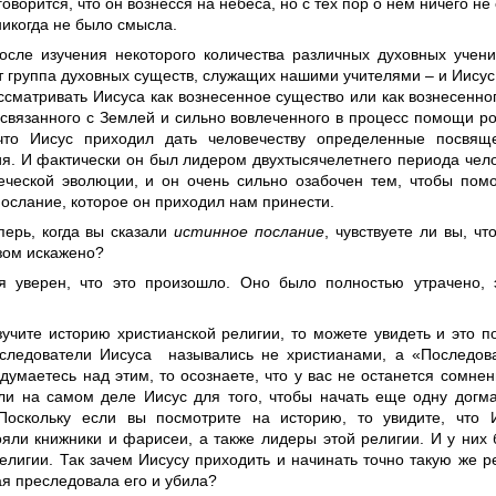
оворится, что он вознесся на небеса, но с тех пор о нем ничего н
никогда не было смысла.
осле изучения некоторого количества различных духовных учени
 группа духовных существ, служащих нашими учителями – и Иисус 
сматривать Иисуса как вознесенное существо или как вознесенног
 связанного с Землей и сильно вовлеченного в процесс помощи ро
что Иисус приходил дать человечеству определенные посвящ
я. И фактически он был лидером двухтысячелетнего периода чел
еческой эволюции, и он очень сильно озабочен тем, чтобы пом
ослание, которое он приходил нам принести.
перь, когда вы сказали
истинное послание
, чувствуете ли вы, чт
зом искажено?
 я уверен, что это произошло. Оно было полностью утрачено, 
зучите историю христианской религии, то можете увидеть и это п
следователи Иисуса назывались не христианами, а «Последов
думаетесь над этим, то осознаете, что у вас не останется сомнен
ли на самом деле Иисус для того, чтобы начать еще одну догма
Поскольку если вы посмотрите на историю, то увидите, что 
ояли книжники и фарисеи, а также лидеры этой религии. И у них
религии. Так зачем Иисусу приходить и начинать точно такую же 
ая преследовала его и убила?