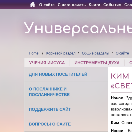
О сайте
С чего начать
Книги
События
Соо
Универсальн
Home
Корневой раздел
Общие разделы
О сайте
УЧЕНИЯ ИИСУСА
ИНСТРУМЕНТЫ ДУХА
ДЛЯ НОВЫХ ПОСЕТИТЕЛЕЙ
КИМ
«СВЕ
О ПОСЛАННИКЕ И
ПОСЛАННИЧЕСТВЕ
Нэнси
: Зд
вас сегод
взволнова
ПОДДЕРЖИТЕ САЙТ
пожаловат
Ким
: Спас
ВОПРОСЫ О САЙТЕ
Нэнси
: В