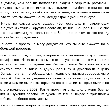
 я думаю, чем больше появляется людей с открытым разумом 
х духовными, а не религиозными людьми – тем больше они осознают
, что должна быть одна абсолютная истина, заключается невероят
это то, что вы можете найти между строк в учениях Иисуса.
у Иисус на самом деле сказал: «Бог есть дух и поклоняющи
ся в духе и истине». Другими словами, не внешней религии, не в
– это на самом деле значит то, что Бог является чем-то, что нахо
 может быть определено.
ы знаете, я просто не могу дождаться, что вы еще скажете на э
ебольшой перерыв.
ись. У нас сегодня тема, которая может заставить почувствовать
екомфортно. Из-за этого вы можете почувствовать, что мы, так и
нерами, но это последнее кем бы мы хотели быть или казаться
христианстве, а также о других религиях и духовности в цело
 бы вас понять, что обращаясь к людям с открытым сердцем, мы 
Киму. Ах Ким, я не уверена как давно это с вами продолжается,
 вами и какими были некоторые из тех посланий, которые были в н
 ж, это началось в 2002. Как я упомянул в начале, у меня был 
ния и изучения различных духовных тем. Я вырос в христианск
не были особенно религиозны.
ним из больших вопросов, которые у меня были к христианству было