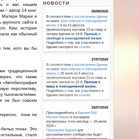
НОВОСТИ
ать о вас нашим
 – автор 14 книг.
05/08/2026
, Матери Марии и
В соответствии с
расписанием бдения
по книге
Христобытие в повседневной
 крупного сайта в
жизни
, с 6 по 14 августа
com. Ким, история
(включительно) изучаем 23-ю главу и
инали как обычный
читаем призыв из 24-й:
Призыв о
свободе в повседневной жизни
.
Подробнее о том, как участвовать в
бдении смотрите по
ссылке
.
 тем, кого вы бы
27/07/2026
В соответствии с
расписанием бдения
по книге
Христобытие в повседневной
ами традиционной
жизни
,
с 28 июля по 5 августа
верен, что также
(включительно) изучаем 21-ю главу и
ла «Автобиография
читаем призыв из 22-й:
Призыв к
миру в повседневной жизни.
вую перспективу,
Подробнее о том, как участвовать в
му тысячелетиями.
бдении смотрите по
ссылке
.
 я не был совсем
25/07/2026
Присоединяйтесь к
Бдению-500
нтересно, пока не
Матери Марии
в последнее
воскресенье этого месяца — 26 июля
2026 г.
-белых тонах. Это
Программа Бдения
для
 остальные, стало
русскоязычного сообщества будет
посвящена скорейшему прекращению