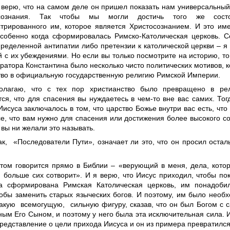
 верю, что на самом деле он пришел показать нам универсальны
ознания. Так чтобы мы могли достичь того же состо
трированного им, которое является Христосознанием. И это име
особенно когда сформировалась Римско-Католическая церковь. С
пределенной антипатии либо претензии к католической церкви – я
 с их убеждениями. Но если вы только посмотрите на историю, то
ратора Константина было несколько чисто политических мотивов, к
тво в официальную государственную религию Римской Империи.
олагаю, что с тех пор христианство было превращено в рел
ся, что для спасения вы нуждаетесь в чем-то вне вас самих. Тог
исуса заключалось в том, что царство Божье внутри вас есть, что 
се, что вам нужно для спасения или достижения более высокого с
 вы ни желали это называть.
ак, «Последователи Пути», означает ли это, что он просил остал
 этом говорится прямо в Библии – «верующий в меня, дела, кото
и больше сих сотворит». И я верю, что Иисус приходил, чтобы по
а сформирована Римская Католическая церковь, им понадоби
тобы заменить старых языческих богов. И поэтому, им было необ
такую всемогущую, сильную фигуру, сказав, что он был Богом с 
ым Его Сыном, и поэтому у него была эта исключительная сила. И
редставление о цели прихода Иисуса и он из примера превратился