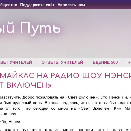
бщество
Поддержите сайт
Написать нам
ый Путь
СВЕТ УЧИТЕЛЕЙ
ОТВЕТЫ УЧИТЕЛЕЙ
БДЕНИЕ 500
Н
 МАЙКЛС НА РАДИО ШОУ НЭНС
Т ВКЛЮЧЕН»
равствуйте. Добро пожаловать на «Свет Включен». Это Нэнси Ли, и
ня был чудесный день. Я также надеюсь, что вы готовы быть вдох
на от того, что сегодня со мной на «Свет Включен» Ким Ма
ь на шоу.
ибо, Нэнси.
ы знаете, тут течет столько много энергии, что я едва мог