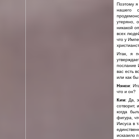
Поэтому я
нашего с
продемонс
утеряно, 
никакой о
всех людей
что у Импе
христианс
Итак, я п
утверждает
послание И
вас есть в
или как бы
Нэнси
: Ит
что и он?
Ким
: Да,
сотворит, 
когда был
фигура, ч
Иисуса в 
единственн
исказило п