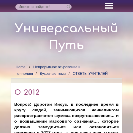
Универсальный
Путь
Home
Непрерывное откровение и
ченнелинг
Духовные темы
ОТВЕТЫ УЧИТЕЛЕЙ
О 2012
Вопрос: Дорогой Иисус, в последнее время в
кругу людей, занимающихся ченнелингом
распространяется шумиха вокругвознесения… и
о возвышении массового сознания…. которое
должно замедлиться или остановиться
примерно в
2012
году - а моя душа испытывает