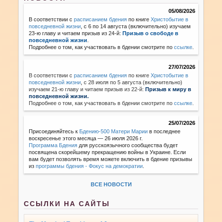
05/08/2026
В соответствии с
расписанием бдения
по книге
Христобытие в
повседневной жизни
, с 6 по 14 августа (включительно) изучаем
23-ю главу и читаем призыв из 24-й:
Призыв о свободе в
повседневной жизни
.
Подробнее о том, как участвовать в бдении смотрите по
ссылке
.
27/07/2026
В соответствии с
расписанием бдения
по книге
Христобытие в
повседневной жизни
,
с 28 июля по 5 августа (включительно)
изучаем 21-ю главу и читаем призыв из 22-й:
Призыв к миру в
повседневной жизни.
Подробнее о том, как участвовать в бдении смотрите по
ссылке
.
25/07/2026
Присоединяйтесь к
Бдению-500 Матери Марии
в последнее
воскресенье этого месяца — 26 июля 2026 г.
Программа Бдения
для русскоязычного сообщества будет
посвящена скорейшему прекращению войны в Украине. Если
вам будет позволять время можете включить в бдение призывы
из
программы бдения - Фокус на демократии
.
ВСЕ НОВОСТИ
ССЫЛКИ НА САЙТЫ