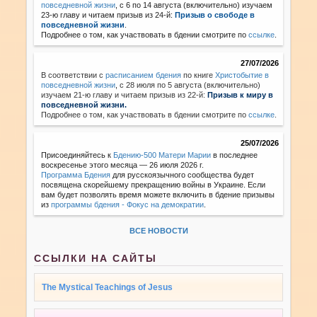
повседневной жизни
, с 6 по 14 августа (включительно) изучаем
23-ю главу и читаем призыв из 24-й:
Призыв о свободе в
повседневной жизни
.
Подробнее о том, как участвовать в бдении смотрите по
ссылке
.
27/07/2026
В соответствии с
расписанием бдения
по книге
Христобытие в
повседневной жизни
,
с 28 июля по 5 августа (включительно)
изучаем 21-ю главу и читаем призыв из 22-й:
Призыв к миру в
повседневной жизни.
Подробнее о том, как участвовать в бдении смотрите по
ссылке
.
25/07/2026
Присоединяйтесь к
Бдению-500 Матери Марии
в последнее
воскресенье этого месяца — 26 июля 2026 г.
Программа Бдения
для русскоязычного сообщества будет
посвящена скорейшему прекращению войны в Украине. Если
вам будет позволять время можете включить в бдение призывы
из
программы бдения - Фокус на демократии
.
ВСЕ НОВОСТИ
ССЫЛКИ НА САЙТЫ
The Mystical Teachings of Jesus