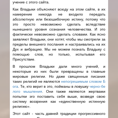
учение с этого сайта.
Как Владыки объясняют всюду на этом сайте, в их
намерение никогда не входило передать
абсолютную или безошибочную истину, потому что
это просто невозможно сделать вследствие
нынешнего уровня сознания человечества. И это
фактически невозможно сделать словами. Как ясно
заявляют Владыки, они хотят, чтобы мы смотрели за
пределы внешнего послания и настраивались на их
Дух и вибрацию. Мы не можем познать Владыку с
помощью слов, но только, испытывая его
Присутствие.
В прошлом Владыки дали много учений, и
некоторые из них были превращены в главные
мировые религии. Но даже священные писания
таких религий не являются
непогрешимым словом Б
ога
. Те, кто верит в это, пойманы в ловушку
черно-бе
лого мышления
. Они также являются жертвами
попытки эго поставить себя выше, возведя свою
систему воззрения как «единственную истинную
религию».
Этот сайт - часть давней традиции прогрессивного