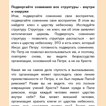
Подвергайте сомнению все структуры - внутри
и снаружи
Итак, подвергайте сомнению свое восприятие,
подвергайте сомнению свое восприятие. В этом вы
найдете ключ к царству небесному. Исследуйте
структуру. Структура - не ключ, как об этом заявляет
католическая церковь. Подвергнуть сомнению
структуру - позволить структуре распасться - вот
ключ к царству небесному. ЭТО и есть ключ, который
Иисус дал Петру: готовность подвергать сомнению.
Но Петр не пожелал воспользоваться им, и поэтому,
повторяю снова, вы видите безрассудство
организации, основанной на Петре, а не на Христе.
Какая же на самом деле глупость в высказывании,
что организация может проследить свою линию
преемственности от Петра, и он был первым Папой
римским? Разве вы не видите, что это полное
извращение учений Христа? Какая нужда в Папе
римском, когда каждый человек имеет царство
внутри себя? Как может внешний человек,
организация хранить ключи от царства небесного,
когда оно находится внутри вас? Зачем вам