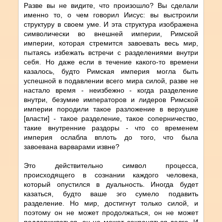
Разве вы не видите, что произошло? Вы сделали
именно то, о чем говорил Иисус: вы выстроили
структуру в своем уме. И эта структура изображена
символически во внешней империи, Римской
империи, которая стремится завоевать весь мир,
пытаясь избежать встречи с разделениями внутри
себя. Но даже если в течение какого-то времени
казалось, будто Римская империя могла быть
успешной в подавлении всего мира силой, разве не
настало время - неизбежно - когда разделение
внутри, безумие императоров и лидеров Римской
империи породили такое разложение в верхушке
[власти] - такое разделение, такое соперничество,
такие внутренние раздоры - что со временем
империя ослабла вплоть до того, что была
завоевана варварами извне?
Это действительно символ процесса,
происходящего в сознании каждого человека,
который опустился в дуальность. Иногда будет
казаться, будто ваше эго сумело подавить
разделение. Но мир, достигнут только силой, и
поэтому он не может продолжаться, он не может
поддерживаться, он не может сохраняться долго. И