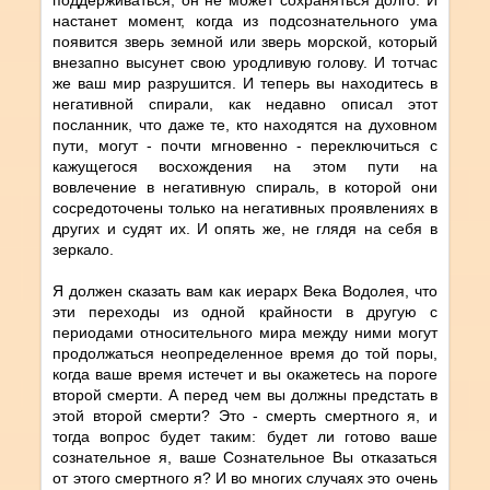
настанет момент, когда из подсознательного ума
появится зверь земной или зверь морской, который
внезапно высунет свою уродливую голову. И тотчас
же ваш мир разрушится. И теперь вы находитесь в
негативной спирали, как недавно описал этот
посланник, что даже те, кто находятся на духовном
пути, могут - почти мгновенно - переключиться с
кажущегося восхождения на этом пути на
вовлечение в негативную спираль, в которой они
сосредоточены только на негативных проявлениях в
других и судят их. И опять же, не глядя на себя в
зеркало.
Я должен сказать вам как иерарх Века Водолея, что
эти переходы из одной крайности в другую с
периодами относительного мира между ними могут
продолжаться неопределенное время до той поры,
когда ваше время истечет и вы окажетесь на пороге
второй смерти. А перед чем вы должны предстать в
этой второй смерти? Это - смерть смертного я, и
тогда вопрос будет таким: будет ли готово ваше
сознательное я, ваше Сознательное Вы отказаться
от этого смертного я? И во многих случаях это очень