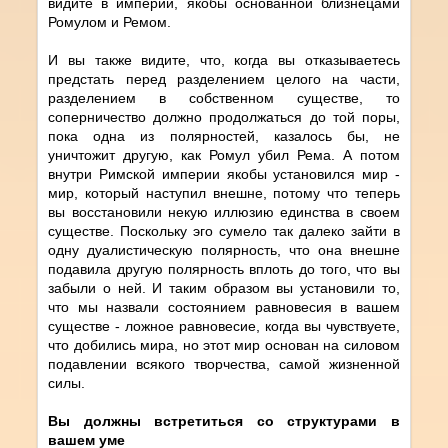
видите в империи, якобы основанной близнецами
Ромулом и Ремом.
И вы также видите, что, когда вы отказываетесь
предстать перед разделением целого на части,
разделением в собственном существе, то
соперничество должно продолжаться до той поры,
пока одна из полярностей, казалось бы, не
уничтожит другую, как Ромул убил Рема. А потом
внутри Римской империи якобы установился мир -
мир, который наступил внешне, потому что теперь
вы восстановили некую иллюзию единства в своем
существе. Поскольку эго сумело так далеко зайти в
одну дуалистическую полярность, что она внешне
подавила другую полярность вплоть до того, что вы
забыли о ней. И таким образом вы установили то,
что мы назвали состоянием равновесия в вашем
существе - ложное равновесие, когда вы чувствуете,
что добились мира, но этот мир основан на силовом
подавлении всякого творчества, самой жизненной
силы.
Вы должны встретиться со структурами в
вашем уме