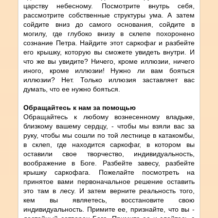
царству небесному. Посмотрите внутрь себя,
рассмотрите собственные структуры ума. А затем
сойдите вниз до самого основания, сойдите в
могилу, где глубоко внизу в склепе похоронено
сознание Петра. Найдите этот саркофаг и разбейте
его крышку, которую вы сможете увидеть внутри. И
что же вы увидите? Ничего, кроме иллюзии, ничего
иного, кроме иллюзии! Нужно ли вам бояться
иллюзии? Нет. Только иллюзия заставляет вас
думать, что ее нужно бояться.
Обращайтесь к нам за помощью
Обращайтесь к любому вознесенному владыке,
близкому вашему сердцу, - чтобы мы взяли вас за
руку, чтобы мы сошли по той лестнице в катакомбы,
в склеп, где находится саркофаг, в котором вы
оставили свое творчество, индивидуальность,
воображение в Боге. Разбейте завесу, разбейте
крышку саркофага. Пожелайте посмотреть на
принятое вами первоначальное решение оставить
это там в лесу. И затем верните реальность того,
кем вы являетесь, восстановите свою
индивидуальность. Примите ее, признайте, что вы -