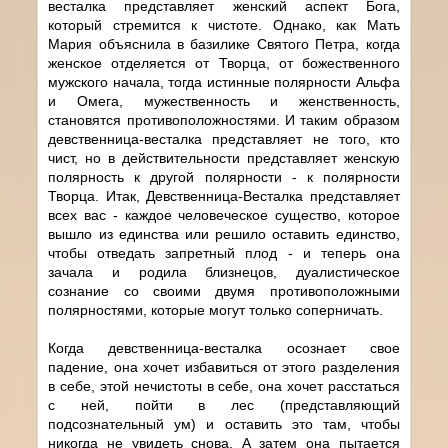
весталка представляет женский аспект Бога,
который стремится к чистоте. Однако, как Мать
Мария объяснила в базилике Святого Петра, когда
женское отделяется от Творца, от божественного
мужского начала, тогда истинные полярности Альфа
и Омега, мужественность и женственность,
становятся противоположностями. И таким образом
девственница-весталка представляет не того, кто
чист, но в действительности представляет женскую
полярность к другой полярности - к полярности
Творца. Итак, Девственница-Весталка представляет
всех вас - каждое человеческое существо, которое
вышло из единства или решило оставить единство,
чтобы отведать запретный плод - и теперь она
зачала и родила близнецов, дуалистическое
сознание со своими двумя противоположными
полярностями, которые могут только соперничать.
Когда девственница-весталка осознает свое
падение, она хочет избавиться от этого разделения
в себе, этой нечистоты в себе, она хочет расстаться
с ней, пойти в лес (представляющий
подсознательный ум) и оставить это там, чтобы
никогда не увидеть снова. А затем она пытается