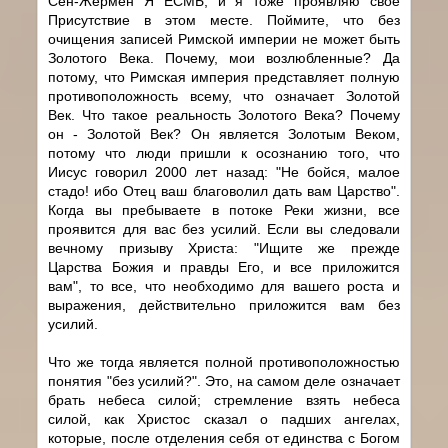
Сен-Жермен Я ЕСМЬ, и я тоже проявляю свое
Присутствие в этом месте. Поймите, что без
очищения записей Римской империи не может быть
Золотого Века. Почему, мои возлюбленные? Да
потому, что Римская империя представляет полную
противоположность всему, что означает Золотой
Век. Что такое реальность Золотого Века? Почему
он - Золотой Век? Он является Золотым Веком,
потому что люди пришли к осознанию того, что
Иисус говорил 2000 лет назад: "Не бойся, малое
стадо! ибо Отец ваш благоволил дать вам Царство".
Когда вы пребываете в потоке Реки жизни, все
проявится для вас без усилий. Если вы следовали
вечному призыву Христа: "Ищите же прежде
Царства Божия и правды Его, и все приложится
вам", то все, что необходимо для вашего роста и
выражения, действительно приложится вам без
усилий.
Что же тогда является полной противоположностью
понятия "без усилий?". Это, на самом деле означает
брать небеса силой; стремление взять небеса
силой, как Христос сказал о падших ангелах,
которые, после отделения себя от единства с Богом