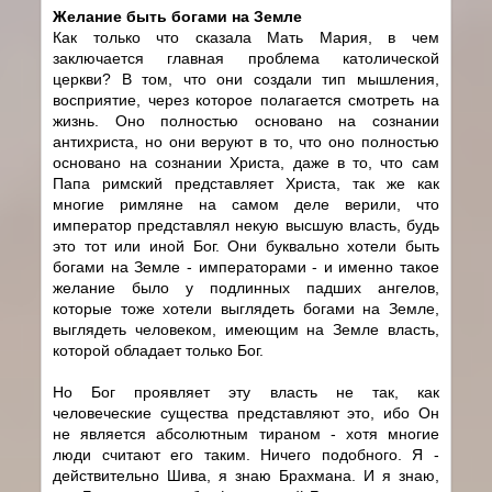
Желание быть богами на Земле
Как только что сказала Мать Мария, в чем
заключается главная проблема католической
церкви? В том, что они создали тип мышления,
восприятие, через которое полагается смотреть на
жизнь. Оно полностью основано на сознании
антихриста, но они веруют в то, что оно полностью
основано на сознании Христа, даже в то, что сам
Папа римский представляет Христа, так же как
многие римляне на самом деле верили, что
император представлял некую высшую власть, будь
это тот или иной Бог. Они буквально хотели быть
богами на Земле - императорами - и именно такое
желание было у подлинных падших ангелов,
которые тоже хотели выглядеть богами на Земле,
выглядеть человеком, имеющим на Земле власть,
которой обладает только Бог.
Но Бог проявляет эту власть не так, как
человеческие существа представляют это, ибо Он
не является абсолютным тираном - хотя многие
люди считают его таким. Ничего подобного. Я -
действительно Шива, я знаю Брахмана. И я знаю,