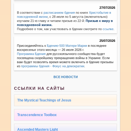
27/07/2026
В соответствии с
расписанием бдения
по книге
Христобытие в
повседневной жизни
,
с 28 июля по 5 августа (включительно)
изучаем 21-ю главу и читаем призыв из 22-й:
Призыв к миру в
повседневной жизни.
Подробнее о том, как участвовать в бдении смотрите по
ссылке
.
25/07/2026
Присоединяйтесь к
Бдению-500 Матери Марии
в последнее
воскресенье этого месяца — 26 июля 2026 г.
Программа Бдения
для русскоязычного сообщества будет
посвящена скорейшему прекращению войны в Украине. Если
вам будет позволять время можете включить в бдение призывы
из
программы бдения - Фокус на демократии
.
ВСЕ НОВОСТИ
ССЫЛКИ НА САЙТЫ
The Mystical Teachings of Jesus
Transcendence Toolbox
Ascended Masters Light