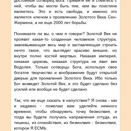
достойный cотворец Бога. Примите ее и слейтесь с
ней, чтобы вы могли быть тем, кем вы поистине
являетесь. Это и есть свобода, и именно это
является ключом к проявлению Золотого Века Сен-
Жермена, а не еще 2000 лет борьбы.
Понимаете ли вы, о чем я говорю? Золотой Век не
проявит какая-то созданная человеком структура,
завоевывающая весь мир и заставляющая строить
нечто такое, что выглядит красиво внешне, но
внутри полно костей мертвых. Никакая империя,
никакая церковь, никакая структура не явит век
Водолея. Только cотворцы Бога, используя свое
богатое творчество и воображение будут открытой
дверью для проявления Золотого Века. Ибо только
Бог возведет Золотой Век, и это будет сделано без
усилий или вообще не будет сделано.
Так, что же еще сказать в напутствие? Я снова - как
и недавно - пожелаю вам: уделяйте немного
времени, чтобы обнаружить точку безмолвия, и
тогда вы будете получать направления оттуда, из
тишины, из спокойствия, из безмолвия - безмолвия,
которое Я ЕСМЬ.