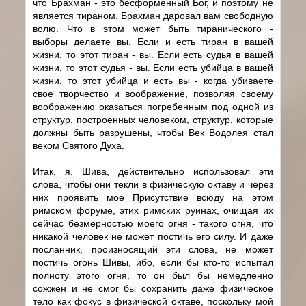
что Брахман - это бесформенный Бог, и поэтому не
является тираном. Брахман даровал вам свободную
волю. Что в этом может быть тиранического -
выборы делаете вы. Если и есть тиран в вашей
жизни, то этот тиран - вы. Если есть судья в вашей
жизни, то этот судья - вы. Если есть убийца в вашей
жизни, то этот убийца и есть вы - когда убиваете
свое творчество и воображение, позволяя своему
воображению оказаться погребенным под одной из
структур, построенных человеком, структур, которые
должны быть разрушены, чтобы Век Водолея стал
веком Святого Духа.
Итак, я, Шива, действительно использовал эти
слова, чтобы они текли в физическую октаву и через
них проявить мое Присутствие всюду на этом
римском форуме, этих римских руинах, очищая их
сейчас безмерностью моего огня - такого огня, что
никакой человек не может постичь его силу. И даже
посланник, произносящий эти слова, не может
постичь огонь Шивы, ибо, если бы кто-то испытал
полноту этого огня, то он был бы немедленно
сожжен и не смог бы сохранить даже физическое
тело как фокус в физической октаве, поскольку мой