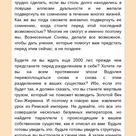
трудно сделать, если вы столь долго находились в
ловушке иллюзии дуальности и не желали
подвергнуть ее сомнению в течение многих жизней.
Как же вы тогда сможете внезапно подвергнуть ее
сомнению, когда стоите перед этой последней
возможностью? Многие не смогут, и именно поэтому
мы, Вознесенные Сонмы, делали все возможное,
чтобы дать учения, которые помогут вам предстать
перед этим сейчас, а не позднее.
Будете ли вы ждать еще 2000 лет, прежде чем
предстанете перед разделением в себе? Хотите ли
вы на всем протяжении эпохи Водолея
перевоплощаться снова и снова с этим
разделением в ваших существах? Ибо, если это
будет так, я должен сказать, что вы станете мертвым
грузом, который не поможет возводить Золотой Век
Сен-Жермена. И поэтому я говорю вам: извлеките
урок из Римской империи. Не думайте, что все это
совершили несколько безумных императоров, но
найдите параллели с происходящим в вашем
собственном существе, как я описал их вам. Будьте
готовы увидеть это; будьте готовы увидеть структуры,
которые вы выстроили в своем уме. А затем начните