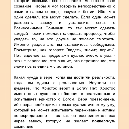
который возвысил свое сознание. Возвысьте свое
сознание, чтобы я мог говорить непосредственно с
вами в вашем сердце, разуме и бытии. Ибо, что
один сделал, все могут сделать. Если один может
разорвать завесу и установить связь с
Вознесенными Сонмами, то так может сделать
каждый - если пожелает следовать процессу, чтобы
увидеть то, на что другие не желают смотреть.
Именно увидев это, вы становитесь свободными.
Посмотрите, как говорят: "видеть, значит, верить".
Нет, видение за пределами дуалистического ума -
это не верование; это знание, это переживание, это
значит быть единым с истиной.
Какая нужда в вере, когда вы достигли реальности,
когда вы едины с реальностью. Неужели вы
думаете, что Христос верит в Бога? Нет, Христос
имеет опыт духовного общения с реальностью и
испытывает единство с Богом. Вера превзойдена,
ибо вера необходима только дуалистическому уму,
который не может испытывать переживание истины
непосредственно - так как он воспринимает все
через завесу, которую не желает подвергнуть
сомнению.