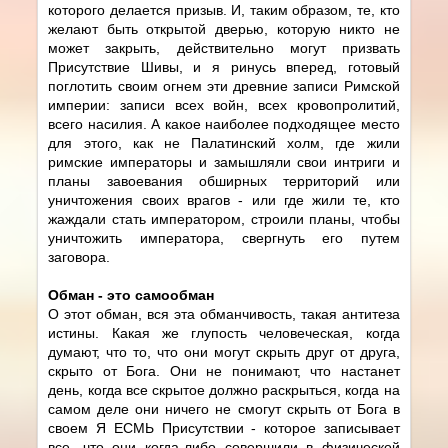
которого делается призыв. И, таким образом, те, кто
желают быть открытой дверью, которую никто не
может закрыть, действительно могут призвать
Присутствие Шивы, и я ринусь вперед, готовый
поглотить своим огнем эти древние записи Римской
империи: записи всех войн, всех кровопролитий,
всего насилия. А какое наиболее подходящее место
для этого, как не Палатинский холм, где жили
римские императоры и замышляли свои интриги и
планы завоевания обширных территорий или
уничтожения своих врагов - или где жили те, кто
жаждали стать императором, строили планы, чтобы
уничтожить императора, свергнуть его путем
заговора.
Обман - это самообман
О этот обман, вся эта обманчивость, такая антитеза
истины. Какая же глупость человеческая, когда
думают, что то, что они могут скрыть друг от друга,
скрыто от Бога. Они не понимают, что настанет
день, когда все скрытое должно раскрыться, когда на
самом деле они ничего не смогут скрыть от Бога в
своем Я ЕСМЬ Присутствии - которое записывает
все, что они когда-либо совершили в физической