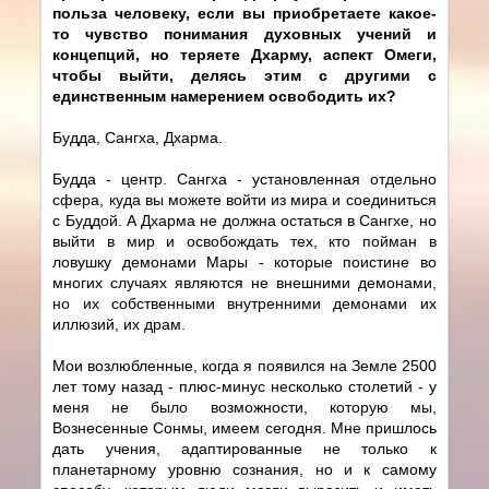
польза человеку, если вы приобретаете какое-
то чувство понимания духовных учений и
концепций, но теряете Дхарму, аспект Омеги,
чтобы выйти, делясь этим с другими с
единственным намерением освободить их?
Будда, Сангха, Дхарма.
Будда - центр. Сангха - установленная отдельно
сфера, куда вы можете войти из мира и соединиться
с Буддой. А Дхарма не должна остаться в Сангхе, но
выйти в мир и освобождать тех, кто пойман в
ловушку демонами Мары - которые поистине во
многих случаях являются не внешними демонами,
но их собственными внутренними демонами их
иллюзий, их драм.
Мои возлюбленные, когда я появился на Земле 2500
лет тому назад - плюс-минус несколько столетий - у
меня не было возможности, которую мы,
Вознесенные Сонмы, имеем сегодня. Мне пришлось
дать учения, адаптированные не только к
планетарному уровню сознания, но и к самому