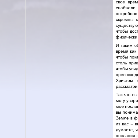
свое врем
снабжали
потребнос
скромны, 
существую
чтобы дос
физически
И таким об
время как
чтобы пок
столь при
чтобы увид
превосходс
Христом 
рассматри
Так что в
могу увери
мое послан
вы понима
Земле в ф
из вас – 
думаете, 
послания 