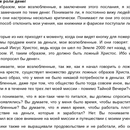
е роли денег
образом, мои возлюбленные, в заключение этого послания, я х
 замечания по теме денег. Понимаете ли, я постоянно вижу людей
и они настроены несколько критически. Понимают ли они это осоз
пособ отклонить мои учения, как книжники и фарисеи поступали л
торые из них приходят к моменту, когда они видят кнопку для поже
о мы продаем книги за деньги, мои возлюбленные. И они говорят:
ный Иисус Христос, ведь когда он шел по Земле 2000 лет назад, 
ром. И, таким образом, это должно быть ложный Христос. Ибо 
 попросил бы денег».
имаете, мои возлюбленные, так же, как я начал говорить о ло
 на кресте, существует множество других ложных образов Христа
льно образ, что у меня не было никакой потребности в деньгах. 
бленные, даже при том, что общество было тогда совсем иное, в
ли я в течение тех трех лет моей миссии - помимо Тайной Вечери?»
ы понимаете, что я все-таки чем-то питался, вы должны спросить
появлялись? Вы думаете, что у меня было время, чтобы вырастит
бленные? Вы думаете, что я имел время, чтобы работать плот
ьствие на деньги, которые я заработал? Нет. Вы понимаете
чил все свое внимание на моей миссии и путешествии с моими уче
ники также не выращивали продовольствие и не работали, ибо о