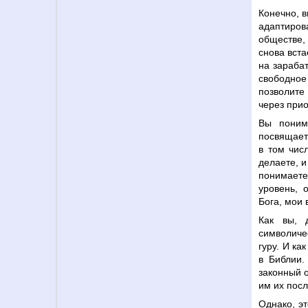
Конечно, в
адаптиро
обществе, 
снова вста
на зараба
свободное 
позволите
через прио
Вы поним
посвящает
в том чис
делаете, и
понимаете
уровень, 
Бога, мои
Как вы, 
символиче
гуру. И ка
в Библии.
законный о
им их посл
Однако, э