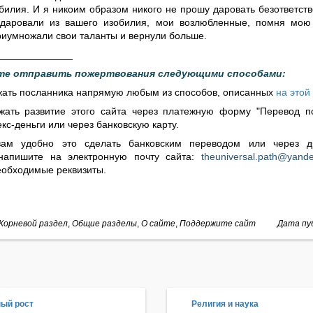
билия. И я никоим образом никого не прошу даровать безответств
даровали из вашего изобилия, мои возлюбленные, помня мою 
риумножали свои таланты и вернули больше.
_____________
те отправить пожертвования следующими способами:
жать посланника напрямую любым из способов, описанных
на этой
жать развитие этого сайта через платежную форму
"Перевод п
кс-деньги или через банковскую карту.
вам удобно это сделать банковским переводом или через д
напишите на электронную почту сайта:
theuniversal.path@yand
обходимые реквизиты.
Корневой раздел
,
Общие разделы
,
О сайте
,
Поддержите сайт
Дата пуб
ый рост
Религия и наука