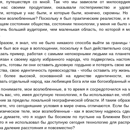
я, путешествуя со мной. Так что мы зависели от милосерди
 нас своими продуктами, оказывали гостеприимство и удов
ти, которые у нас были, и которые были, конечно, скромны. Но
мои возлюбленные? Поскольку я был практическим реалистом, и я
щем состоянии общества, состоянии технологии, у меня не было н
тичь большей аудитории, чем маленькая область, по которой я м
.
разом, я знал, что не было никакого способа выйти за границы т
 я был все еще в воплощении, поскольку я был действительно сос
азать пример, работая с самыми непокорными людьми на планете
вязан к своему идолу избранного народа, что подверглись наст
еть, готовы ли они оставить духовную гордыню и потерять свою жиз
тва, свою идентичность превосходства - чтобы оставить эту жизнь
к более высокой, основанной на единстве идентичности, к
вать отдельный народ, как любимцев Бога или как богоизбранный н
ы понимаете, мои возлюбленные, в то время я сосредоточился на 
ть вас, что, имея доступную технологию, я бы использовал ее, что
ие за пределы локальной географической области. И таким образо
ете, что сегодняшние условия в мире очень отличаются. Если бы
изическом теле, мои возлюбленные - как я воистину надеюсь сде
вы думаете, что я ходил бы босиком по пустыне на Ближнем Вос
что я не использовал бы доступную сегодня технологию для расп
на далекие расстояния и повсеместно?