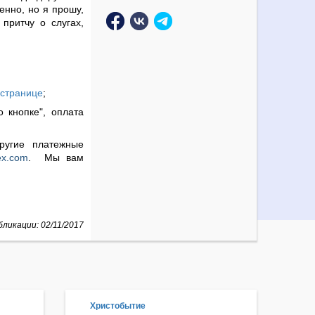
енно, но я прошу,
притчу о слугах,
 странице
;
о кнопке",
оплата
ругие платежные
ex.com
.
Мы вам
ликации: 02/11/2017
Христобытие