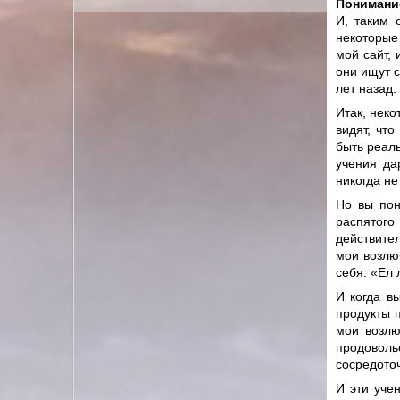
Понимани
И, таким 
некоторые
мой сайт, 
они ищут с
лет назад.
Итак, неко
видят, чт
быть реаль
учения да
никогда не
Но вы пон
распятого
действите
мои возлю
себя: «Ел 
И когда в
продукты 
мои возлю
продовол
сосредото
И эти уче