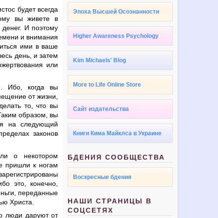
стос будет всегда
Эпоха Высшей Осознанности
ому вы живете в
 денег. И поэтому
Higher Awareness Psychology
ремени и внимания
литься ими в ваше
есь день, и затем
Kim Michaels' Blog
ожертвования или
More to Life Online Store
. Ибо, когда вы
мещение от жизни,
елать то, что вы
Сайт издательства
Таким образом, вы
ия на следующий
пределах законов
Книги Кима Майклса в Украине
или о некотором
БДЕНИЯ СООБЩЕСТВА
е пришли к ногам
 зарегистрированы
Воскресные бдения
бо это, конечно,
еньги, переданные
НАШИ СТРАНИЦЫ В
ью Христа.
СОЦСЕТЯХ
то люди даруют от