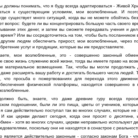
ы должны понимать, что я буду всегда адаптироваться - Живой Хри
ваться к существующим условиям, мои возлюбленные. И поэт
где существует много ситуаций, когда вы не можете обойтись без
ет вопрос: будете ли вы концентрировать большую часть своего в
тывании этих денег, и затем вы сможете передавать учения и де
время? Или вы сосредоточитесь на том, чтобы быть посланником в
 другим людям обеспечить прирост, мои возлюбленные, через п
бретение услуг и продукции, которые вы им предоставляете.
аете, мои возлюбленные, это - совершенно законный обмен
е свою жизнь служению всей жизни, тогда вы имеете право на воз
ле материальное возмещение. Так, чтобы вы могли продолжать д
 даже расширять вашу работу и достигать большего числа людей. 
, что просьба о пожертвованиях для перехода этого движен
обеспечения физической платформы, находится совершенно в 
 возлюбленные.
должно быть, знаете, что даже древние гуру всегда прос
ском подношении, были ли это пища, цветы от учеников, которы
к я сам действительно поступал так во многих случаях, которые не
 И как церкви делают сегодня, когда они просят о десятине, и
бмен - хотя во многих случаях, церкви неправильно используют д
едователями, поскольку они не находятся в сонастрое с реальност
то является действительно законным - согласно законам Бога - ч