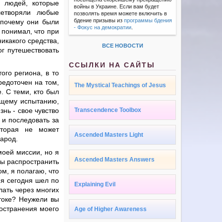
я людей, которые
войны в Украине. Если вам будет
летворяли любые
позволять время можете включить в
бдение призывы из
программы бдения
 почему они были
- Фокус на демократии
.
 понимал, что при
икакого средства,
ВСЕ НОВОСТИ
ог путешествовать
ССЫЛКИ НА САЙТЫ
ого региона, в то
редоточен на том,
The Mystical Teachings of Jesus
. С теми, кто был
оящему испытанию,
нь - свое чувство
Transcendence Toolbox
 и последовать за
оторая не может
Ascended Masters Light
арод.
моей миссии, но я
Ascended Masters Answers
бы распространить
м, я полагаю, что
 я сегодня шел по
Explaining Evil
лать через многих
токе? Неужели вы
ространения моего
Age of Higher Awareness