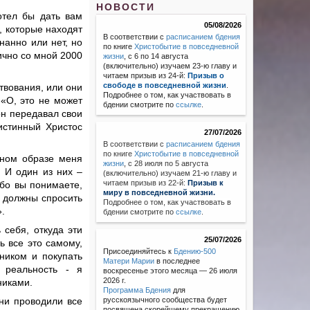
НОВОСТИ
отел бы дать вам
05/08/2026
, которые находят
В соответствии с
расписанием бдения
нанно или нет, но
по книге
Христобытие в повседневной
ично со мной 2000
жизни
, с 6 по 14 августа
(включительно) изучаем 23-ю главу и
читаем призыв из 24-й:
Призыв о
свободе в повседневной жизни
.
ртвования, или они
Подробнее о том, как участвовать в
 «О, это не может
бдении смотрите по
ссылке
.
он передавал свои
истинный Христос
27/07/2026
В соответствии с
расписанием бдения
по книге
Христобытие в повседневной
жном образе меня
жизни
,
с 28 июля по 5 августа
. И один из них –
(включительно) изучаем 21-ю главу и
читаем призыв из 22-й:
Призыв к
Ибо вы понимаете,
миру в повседневной жизни.
ы должны спросить
Подробнее о том, как участвовать в
.
бдении смотрите по
ссылке
.
 себя, откуда эти
25/07/2026
ь все это самому,
Присоединяйтесь к
Бдению-500
ником и покупать
Матери Марии
в последнее
 реальность - я
воскресенье этого месяца — 26 июля
2026 г.
никами.
Программа Бдения
для
ни проводили все
русскоязычного сообщества будет
посвящена скорейшему прекращению