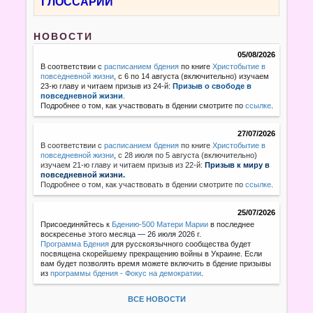
ГЛОССАРИЙ
НОВОСТИ
05/08/2026
В соответствии с
расписанием бдения
по книге
Христобытие в
повседневной жизни
, с 6 по 14 августа (включительно) изучаем
23-ю главу и читаем призыв из 24-й:
Призыв о свободе в
повседневной жизни
.
Подробнее о том, как участвовать в бдении смотрите по
ссылке
.
27/07/2026
В соответствии с
расписанием бдения
по книге
Христобытие в
повседневной жизни
,
с 28 июля по 5 августа (включительно)
изучаем 21-ю главу и читаем призыв из 22-й:
Призыв к миру в
повседневной жизни.
Подробнее о том, как участвовать в бдении смотрите по
ссылке
.
25/07/2026
Присоединяйтесь к
Бдению-500 Матери Марии
в последнее
воскресенье этого месяца — 26 июля 2026 г.
Программа Бдения
для русскоязычного сообщества будет
посвящена скорейшему прекращению войны в Украине. Если
вам будет позволять время можете включить в бдение призывы
из
программы бдения - Фокус на демократии
.
ВСЕ НОВОСТИ