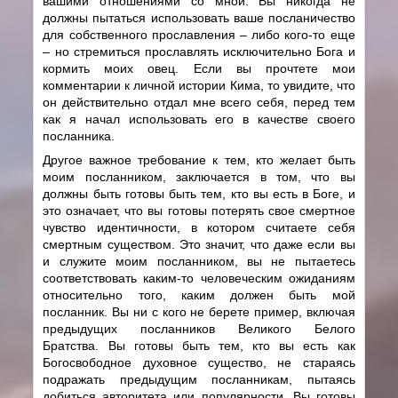
вашими отношениями со мной. Вы никогда не
должны пытаться использовать ваше посланичество
для собственного прославления – либо кого-то еще
– но стремиться прославлять исключительно Бога и
кормить моих овец. Если вы прочтете мои
комментарии к личной истории Кима, то увидите, что
он действительно отдал мне всего себя, перед тем
как я начал использовать его в качестве своего
посланника.
Другое важное требование к тем, кто желает быть
моим посланником, заключается в том, что вы
должны быть готовы быть тем, кто вы есть в Боге, и
это означает, что вы готовы потерять свое смертное
чувство идентичности, в котором считаете себя
смертным существом. Это значит, что даже если вы
и служите моим посланником, вы не пытаетесь
соответствовать каким-то человеческим ожиданиям
относительно того, каким должен быть мой
посланник. Вы ни с кого не берете пример, включая
предыдущих посланников Великого Белого
Братства. Вы готовы быть тем, кто вы есть как
Богосвободное духовное существо, не стараясь
подражать предыдущим посланникам, пытаясь
добиться авторитета или популярности. Вы готовы