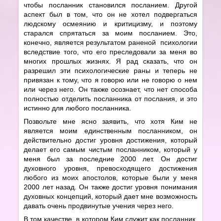
чтобы посланник становился посланием. Другой
аспект был в том, что он не хотел подвергаться
людскому осмеянию и критицизму, и поэтому
старался спрятаться за моим посланием. Это,
конечно, является результатом раненой психологии
вследствие того, что его преследовали за меня во
многих прошлых жизнях. Я рад сказать, что он
разрешил эти психологические раны и теперь не
привязан к тому, что я говорю или не говорю о нем
или через него. Он также осознает, что нет способа
полностью отделить посланника от послания, и это
истинно для любого посланника.
Позвольте мне ясно заявить, что хотя Ким не
является моим единственным посланником, он
действительно достиг уровня достижения, который
делает его самым чистым посланником, который у
меня был за последние 2000 лет. Он достиг
духовного уровня, превосходящего достижения
любого из моих апостолов, которые были у меня
2000 лет назад. Он также достиг уровня понимания
духовных концепций, который дает мне возможность
давать очень продвинутые учения через него.
В том качестве, в котором Ким служит как посланник,