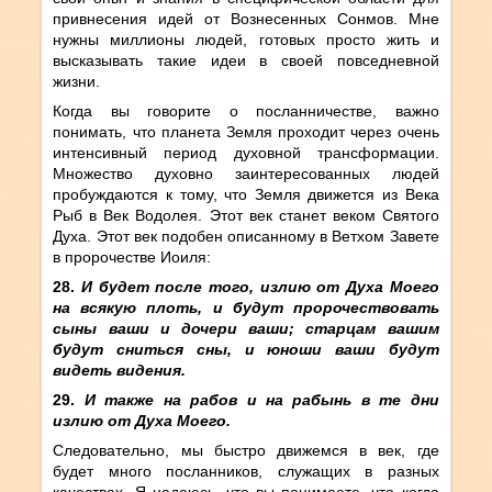
привнесения идей от Вознесенных Сонмов. Мне
нужны миллионы людей, готовых просто жить и
высказывать такие идеи в своей повседневной
жизни.
Когда вы говорите о посланничестве, важно
понимать, что планета Земля проходит через очень
интенсивный период духовной трансформации.
Множество духовно заинтересованных людей
пробуждаются к тому, что Земля движется из Века
Рыб в Век Водолея. Этот век станет веком Святого
Духа. Этот век подобен описанному в Ветхом Завете
в пророчестве Иоиля:
28.
И будет после того, излию от Духа Моего
на всякую плоть, и будут пророчествовать
сыны ваши и дочери ваши; старцам вашим
будут сниться сны, и юноши ваши будут
видеть видения.
29.
И также на рабов и на рабынь в те дни
излию от Духа Моего.
Следовательно, мы быстро движемся в век, где
будет много посланников, служащих в разных
качествах. Я надеюсь, что вы понимаете, что когда