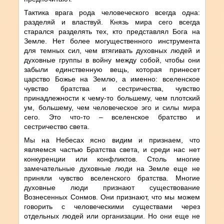
Тактика врага рода человеческого всегда одна:
разделяй и властвуй. Князь мира сего всегда
старался разделять тех, кто представлял Бога на
Земле. Нет более могущественного инструмента
для темных сил, чем втягивать духовных людей и
духовные группы в войну между собой, чтобы они
забыли единственную вещь, которая принесет
царство Божье на Землю, а именно: вселенское
чувство братства и сестричества, чувство
принадлежности к чему-то большему, чем плотский
ум, большему, чем человеческое эго и силы мира
сего. Это что-то – вселенское братство и
сестричество света.
Мы на Небесах ясно видим и признаем, что
являемся частью Братства света, и среди нас нет
конкуренции или конфликтов. Столь многие
замечательные духовные люди на Земле еще не
приняли чувство вселенского братства. Многие
духовные люди признают существование
Вознесенных Сонмов. Они признают, что мы можем
говорить с человеческими существами через
отдельных людей или организации. Но они еще не