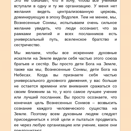
Это не означает, что я хочу, чтобы все ученики
вступали в одну и ту же организацию. У меня нет
желания видеть централизованную церковь,
доминирующую в эпоху Водолея. Тем не менее, мы,
Вознесенные Сонмы, испытываем очень сильное
желание увидеть, что люди осознают, что за
рамками религий и всех посланников есть
универсальный путь, вселенское братство и
сестричество.
Мы желаем, чтобы все искренние духовные
искатели на Земле видели себя частью этого союза
братьев и сестёр. Вы просто дети Бога на Земле,
также как мы, Вознесенные Сонмы, дети Бога на
Небесах. Когда вы признаете себя частью
универсального духовного движения, у вас больше
не остается времени или внимания сражаться со
своим ближним за то, у кого самое лучшее учение
или лучший посланник. Вы просто осознаете, что
конечная цель Вознесенных Сонмов – возвысить
сознание каждого человеческого существа на
Земле. Поэтому всем духовным людям следует
присоединиться к этой цели и пытаться продвигать
ее через любую организацию или учение, какое они
предпочитают.