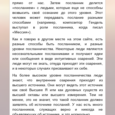
прямо от нас. Затем посланник делится
«посланием» с людьми, которые еще не способны
возвысить своё сознание до этого уровня. Этот
человек может передавать послание разными
способами (например, композитор Гендель
выступал в роли посланника, когда писал
«Мессия»).
Как я говорю в другом месте на этом сайте, есть
разные способы быть посланником, и разные
уровни посланничества. Некоторые люди являются
несознательными посланниками и получают идеи
или сообщения в виде интуитивных озарений. Эти
люди могут не знать, откуда приходят эти озарения,
и в некоторых случаях присваивают их себе.
На более высоком уровне посланничества люди
знают, что внутренние озарения приходят из
высшего источника. Они могут видеть этот источник
как своё Высшее Я или как духовных существ из
высшей октавы или высшего измерения. Тем не
менее, это не значит, что такой посланник должен
заявлять об источнике посланий. У нас есть много
посланников, служащих верно и никогда не
объявляющих об источнике, и это нормально.