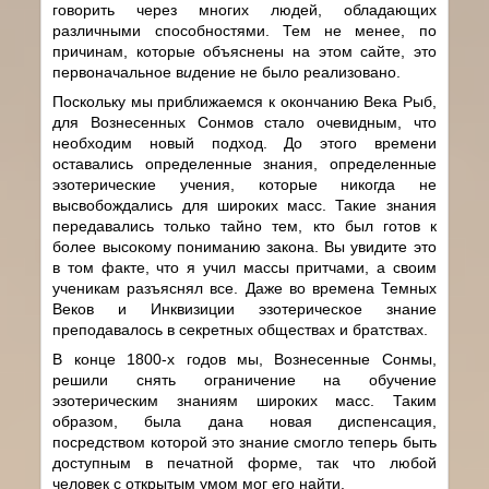
говорить через многих людей, обладающих
различными способностями. Тем не менее, по
причинам, которые объяснены на этом сайте, это
первоначальное в
и
дение не было реализовано.
Поскольку мы приближаемся к окончанию Века Рыб,
для Вознесенных Сонмов стало очевидным, что
необходим новый подход. До этого времени
оставались определенные знания, определенные
эзотерические учения, которые никогда не
высвобождались для широких масс. Такие знания
передавались только тайно тем, кто был готов к
более высокому пониманию закона. Вы увидите это
в том факте, что я учил массы притчами, а своим
ученикам разъяснял все. Даже во времена Темных
Веков и Инквизиции эзотерическое знание
преподавалось в секретных обществах и братствах.
В конце 1800-х годов мы, Вознесенные Сонмы,
решили снять ограничение на обучение
эзотерическим знаниям широких масс. Таким
образом, была дана новая диспенсация,
посредством которой это знание смогло теперь быть
доступным в печатной форме, так что любой
человек с открытым умом мог его найти.