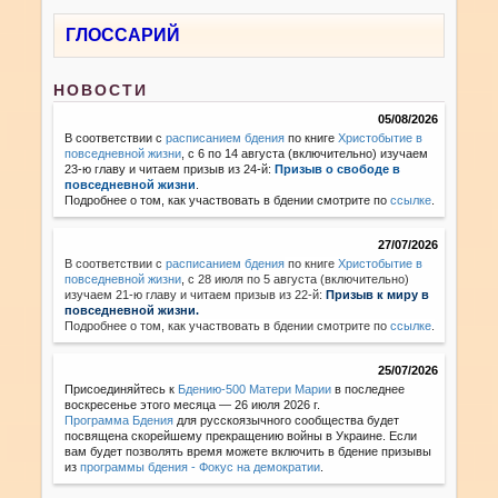
ГЛОССАРИЙ
НОВОСТИ
05/08/2026
В соответствии с
расписанием бдения
по книге
Христобытие в
повседневной жизни
, с 6 по 14 августа (включительно) изучаем
23-ю главу и читаем призыв из 24-й:
Призыв о свободе в
повседневной жизни
.
Подробнее о том, как участвовать в бдении смотрите по
ссылке
.
27/07/2026
В соответствии с
расписанием бдения
по книге
Христобытие в
повседневной жизни
,
с 28 июля по 5 августа (включительно)
изучаем 21-ю главу и читаем призыв из 22-й:
Призыв к миру в
повседневной жизни.
Подробнее о том, как участвовать в бдении смотрите по
ссылке
.
25/07/2026
Присоединяйтесь к
Бдению-500 Матери Марии
в последнее
воскресенье этого месяца — 26 июля 2026 г.
Программа Бдения
для русскоязычного сообщества будет
посвящена скорейшему прекращению войны в Украине. Если
вам будет позволять время можете включить в бдение призывы
из
программы бдения - Фокус на демократии
.