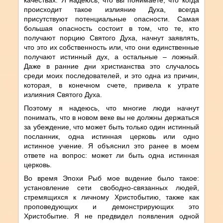
происходит такое излияние Духа, всегда
присутствуют потенциальные опасности. Самая
большая опасность состоит в том, что те, кто
получают порцию Святого Духа, начнут заявлять,
что это их собственность или, что они единственные
получают истинный дух, а остальные – ложный.
Даже в ранние дни христианства это случалось
среди моих последователей, и это одна из причин,
которая, в конечном счете, привела к утрате
излияния Святого Духа.
Поэтому я надеюсь, что многие люди начнут
понимать, что в новом веке вы не должны держаться
за убеждение, что может быть только один истинный
посланник, одна истинная церковь или одно
истинное учение. Я объяснил это ранее
в моем
ответе на вопрос: может ли быть одна истинная
церковь.
Во время Эпохи Рыб мое в
и
дение было такое:
установление сети свободно-связанных людей,
стремящихся к личному Христобытию, также как
проповедующих и демонстрирующих это
Христобытие. Я не предвидел появления одной