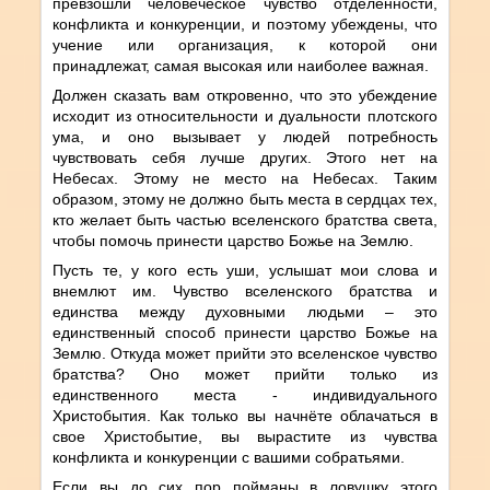
превзошли человеческое чувство отделенности,
конфликта и конкуренции, и поэтому убеждены, что
учение или организация, к которой они
принадлежат, самая высокая или наиболее важная.
Должен сказать вам откровенно, что это убеждение
исходит из относительности и дуальности плотского
ума, и оно вызывает у людей потребность
чувствовать себя лучше других. Этого нет на
Небесах. Этому не место на Небесах. Таким
образом, этому не должно быть места в сердцах тех,
кто желает быть частью вселенского братства света,
чтобы помочь принести царство Божье на Землю.
Пусть те, у кого есть уши, услышат мои слова и
внемлют им. Чувство вселенского братства и
единства между духовными людьми – это
единственный способ принести царство Божье на
Землю. Откуда может прийти это вселенское чувство
братства? Оно может прийти только из
единственного места - индивидуального
Христобытия. Как только вы начнёте облачаться в
свое Христобытие, вы вырастите из чувства
конфликта и конкуренции с вашими собратьями.
Если вы до сих пор пойманы в ловушку этого