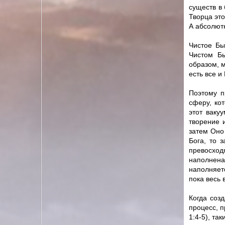
существ в
Творца эт
А абсолютн
Чистое Бы
Чистом Бы
образом, м
есть все и
Поэтому п
сферу, кот
этот ваку
творение 
затем Оно 
Бога, то 
превосход
наполнена
наполняетс
пока весь 
Когда созд
процесс, п
1:4-5), т