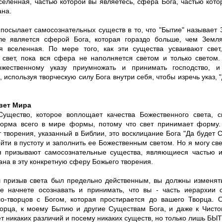
селенная, частью которой вы являетесь, сфера Бога, частью кото
ана.
 посылает самосознательных существ в то, что "Бытие" называет 
е является сферой Бога, которая гораздо больше, чем Земл
я вселенная. По мере того, как эти существа усваивают свет
 свет, пока вся сфера не наполняется светом и только светом.
ожественному указу приумножать и принимать господство, 
, используя творческую силу Бога внутри себя, чтобы изречь указ, "
вет Мира
щество, которое воплощает качества Божественного света, св
орма всего в мире формы, потому что свет принимает форму.
 творения, указанный в Библии, это восклицание Бога "Да будет Св
йти в пустоту и заполнить ее Божественным светом. Но я могу све
я призывают самосознательные существа, являющиеся частью и
на в эту конкретную сферу Божьего творения.
 призыв света был предельно действенным, вы должны изменять
е начнете осознавать и принимать, что вы - часть иерархии 
со-творцов с Богом, которая простирается до вашего Творца. 
орца, к моему Бытию и другие Существам Бога, и даже к Чисто
т никаких различий и посему никаких существ, но только лишь БЫ