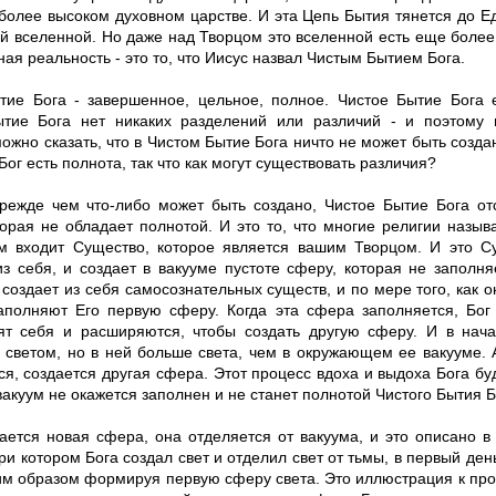
 более высоком духовном царстве. И эта Цепь Бытия тянется до Е
ой вселенной. Но даже над Творцом это вселенной есть еще более
ая реальность - это то, что Иисус назвал Чистым Бытием Бога.
тие Бога - завершенное, цельное, полное. Чистое Бытие Бога е
тие Бога нет никаких разделений или различий - и поэтому
ожно сказать, что в Чистом Бытие Бога ничто не может быть создан
 Бог есть полнота, так что как могут существовать различия?
режде чем что-либо может быть создано, Чистое Бытие Бога отс
орая не обладает полнотой. И это то, что многие религии называ
ум входит Существо, которое является вашим Творцом. И это С
из себя, и создает в вакууме пустоте сферу, которая не заполня
создает из себя самосознательных существ, и по мере того, как о
заполняют Его первую сферу. Когда эта сфера заполняется, Бог
ят себя и расширяются, чтобы создать другую сферу. И в нач
 светом, но в ней больше света, чем в окружающем ее вакууме. 
я, создается другая сфера. Этот процесс вдоха и выдоха Бога бу
вакуум не окажется заполнен и не станет полнотой Чистого Бытия Б
ается новая сфера, она отделяется от вакуума, и это описано в 
ри котором Бога создал свет и отделил свет от тьмы, в первый ден
аким образом формируя первую сферу света. Это иллюстрация к пр