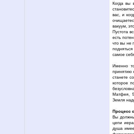
Когда вы 
становитес
вас, и ко
очищаетесь
вакуум, это
Пустота в
есть потен
что вы не 
подняться
самое себ
Именно то
принятию с
станете с
которое п
безусловн
Матфея, 5
Земля надо
Процесс 
Вы должны
цепи иера
душа имее