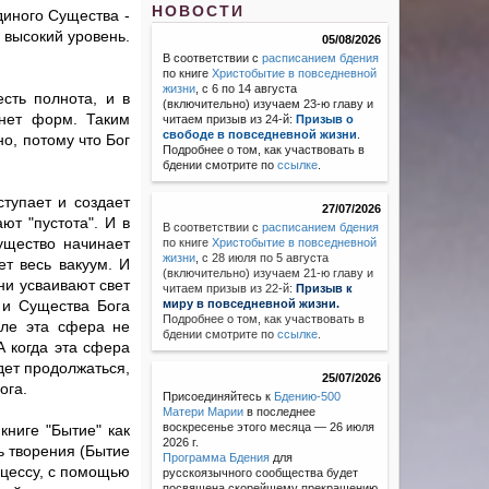
НОВОСТИ
диного Существа -
 высокий уровень.
05/08/2026
В соответствии с
расписанием бдения
по книге
Христобытие в повседневной
жизни
, с 6 по 14 августа
сть полнота, и в
(включительно) изучаем 23-ю главу и
 нет форм. Таким
читаем призыв из 24-й:
Призыв о
свободе в повседневной жизни
.
о, потому что Бог
Подробнее о том, как участвовать в
бдении смотрите по
ссылке
.
тупает и создает
27/07/2026
ют "пустота". И в
В соответствии с
расписанием бдения
ущество начинает
по книге
Христобытие в повседневной
жизни
,
с 28 июля по 5 августа
ет весь вакуум. И
(включительно) изучаем 21-ю главу и
ни усваивают свет
читаем призыв из 22-й:
Призыв к
 и Существа Бога
миру в повседневной жизни.
Подробнее о том, как участвовать в
але эта сфера не
бдении смотрите по
ссылке
.
А когда эта сфера
дет продолжаться,
25/07/2026
ога.
Присоединяйтесь к
Бдению-500
Матери Марии
в последнее
воскресенье этого месяца — 26 июля
книге "Бытие" как
2026 г.
ь творения (Бытие
Программа Бдения
для
оцессу, с помощью
русскоязычного сообщества будет
посвящена скорейшему прекращению