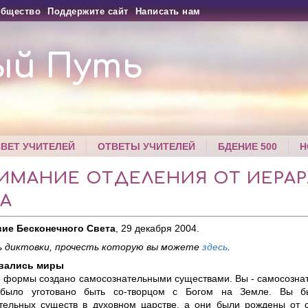
бщество
Поддержите сайт
Написать нам
ый Путь
СВЕТ УЧИТЕЛЕЙ
ОТВЕТЫ УЧИТЕЛЕЙ
БДЕНИЕ 500
Н
ИМАНИЕ ОТДЕЛЕНИЯ ОТ ИЕРА
А
ие Бесконечного Света
, 29 декабря 2004.
 диктовки, прочесть которую вы можете
здесь
.
авались миры
е формы создано самосознательными существами. Вы - самосозна
 было уготовано быть со-творцом с Богом на Земле. Вы 
тельных существ в духовном царстве, а они были рождены от 