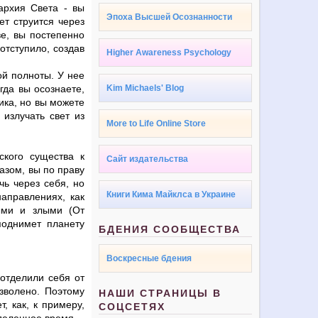
архия Света - вы
Эпоха Высшей Осознанности
ет струится через
ве, вы постепенно
отступило, создав
Higher Awareness Psychology
ой полноты. У нее
гда вы осознаете,
Kim Michaels' Blog
ика, но вы можете
 излучать свет из
More to Life Online Store
ского существа к
Сайт издательства
азом, вы по праву
чь через себя, но
Книги Кима Майклса в Украине
направлениях, как
ыми и злыми (От
поднимет планету
БДЕНИЯ СООБЩЕСТВА
Воскресные бдения
 отделили себя от
зволено. Поэтому
НАШИ СТРАНИЦЫ В
, как, к примеру,
СОЦСЕТЯХ