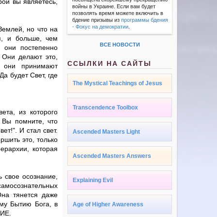
рой вы являетесь,
войны в Украине. Если вам будет
позволять время можете включить в
бдение призывы из
программы бдения
- Фокус на демократии
.
Землей, но что на
я, и больше, чем
ВСЕ НОВОСТИ
, они постепенно
 Они делают это,
ССЫЛКИ НА САЙТЫ
и они принимают
Да будет Свет, где
The Mystical Teachings of Jesus
Transcendence Toolbox
ета, из которого
 Вы помните, что
ет!". И стал свет.
Ascended Masters Light
ршить это, только
ерархии, которая
Ascended Masters Answers
 свое осознание,
Explaining Evil
самосознательных
Она тянется даже
му Бытию Бога, в
Age of Higher Awareness
ТИЕ.