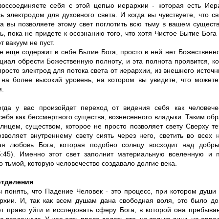
воссоединяете себя с этой цепью иерархии - которая есть Иер
ь электродом для духовного света. И когда вы чувствуете, что св
гда вы позволяете этому свет поглотить всю тьму в вашем сущест
, пока не придете к осознанию того, что хотя Чистое Бытие Бога 
т вакуум не пуст.
се еще содержит в себе Бытие Бога, просто в ней нет Божественн
циал обрести Божественную полноту, и эта полнота проявится, ко
просто электрод для потока света от иерархии, из внешнего источн
 на более высокий уровень, на котором вы увидите, что можете
я.
гда у вас произойдет переход от видения себя как человече
ебя как бессмертного существа, вознесенного владыки. Таким обр
олнцем, существом, которое не просто позволяет свету Сверху те
озволяет внутреннему свету сиять через него, светить во всех 
ая любовь Бога, которая подобно солнцу восходит над добр
:45). Именно этот свет заполнит материальную вселенную и 
 тьмой, которую человечество создавало долгие века.
отделения
 понять, что Падение Человек - это процесс, при котором души
рхии. И, так как всем душам дана свободная воля, это было до
т право уйти и исследовать сферу Бога, в которой она пребывает