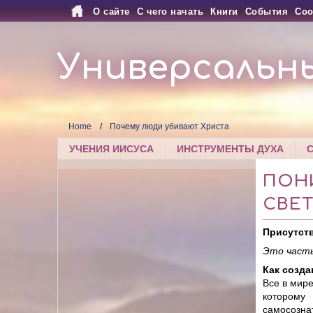
О сайте
С чего начать
Книги
События
Соо
Универсальн
Home
Почему люди убивают Христа
УЧЕНИЯ ИИСУСА
ИНСТРУМЕНТЫ ДУХА
ПОН
СВЕТ
Присутств
Это часть
Как созд
Все в мир
которому
самосозна