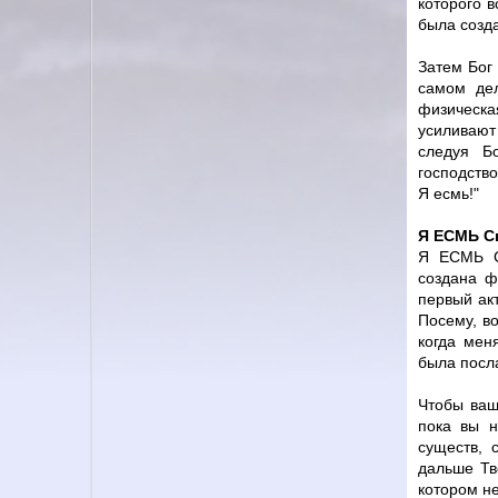
которого в
была созд
Затем Бог
самом дел
физическа
усиливают
следуя Б
господство
Я есмь!"
Я ЕСМЬ С
Я ЕСМЬ Су
создана ф
первый акт
Посему, во
когда мен
была посла
Чтобы ваш
пока вы н
существ, 
дальше Тв
котором не