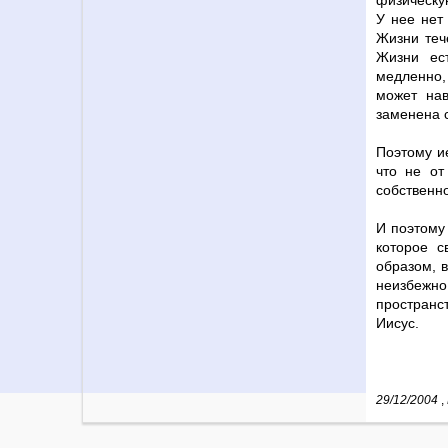
физическую
У нее нет 
Жизни теч
Жизни ест
медленно,
может нав
заменена 
Поэтому ие
что не от
собственн
И поэтому 
которое с
образом, 
неизбежно
пространс
Иисус.
29/12/2004
,