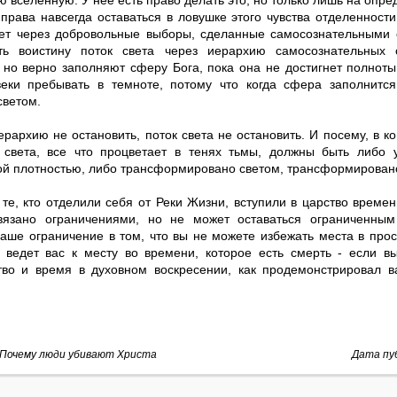
 вселенную. У нее есть право делать это, но только лишь на опр
права навсегда оставаться в ловушке этого чувства отделенности
ет через добровольные выборы, сделанные самосознательными 
ь воистину поток света через иерархию самосознательных с
 но верно заполняют сферу Бога, пока она не достигнет полноты
еки пребывать в темноте, потому что когда сфера заполнится
светом.
рархию не остановить, поток света не остановить. И посему, в ко
 света, все что процветает в тенях тьмы, должны быть либо 
ой плотностью, либо трансформировано светом, трансформировано 
те, кто отделили себя от Реки Жизни, вступили в царство времен
вязано ограничениями, но не может оставаться ограниченным
ваше ограничение в том, что вы не можете избежать места в прос
 ведет вас к месту во времени, которое есть смерть - если в
тво и время в духовном воскресении, как продемонстрировал в
Почему люди убивают Христа
Дата пуб