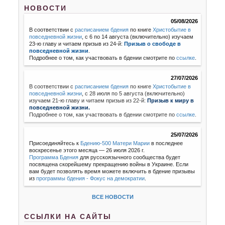
НОВОСТИ
05/08/2026
В соответствии с
расписанием бдения
по книге
Христобытие в
повседневной жизни
, с 6 по 14 августа (включительно) изучаем
23-ю главу и читаем призыв из 24-й:
Призыв о свободе в
повседневной жизни
.
Подробнее о том, как участвовать в бдении смотрите по
ссылке
.
27/07/2026
В соответствии с
расписанием бдения
по книге
Христобытие в
повседневной жизни
,
с 28 июля по 5 августа (включительно)
изучаем 21-ю главу и читаем призыв из 22-й:
Призыв к миру в
повседневной жизни.
Подробнее о том, как участвовать в бдении смотрите по
ссылке
.
25/07/2026
Присоединяйтесь к
Бдению-500 Матери Марии
в последнее
воскресенье этого месяца — 26 июля 2026 г.
Программа Бдения
для русскоязычного сообщества будет
посвящена скорейшему прекращению войны в Украине. Если
вам будет позволять время можете включить в бдение призывы
из
программы бдения - Фокус на демократии
.
ВСЕ НОВОСТИ
ССЫЛКИ НА САЙТЫ