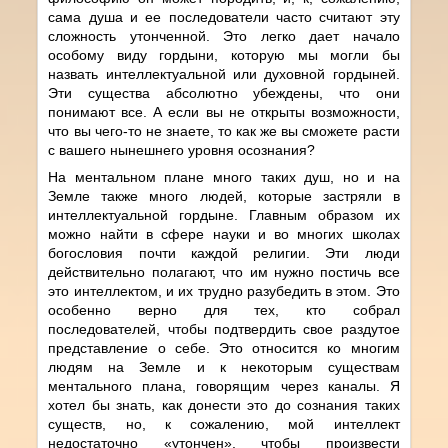
сама душа и ее последователи часто считают эту
сложность утонченной. Это легко дает начало
особому виду гордыни, которую мы могли бы
назвать интеллектуальной или духовной гордыней.
Эти существа абсолютно убеждены, что они
понимают все. А если вы не открыты возможности,
что вы чего-то не знаете, то как же вы сможете расти
с вашего нынешнего уровня осознания?
На ментальном плане много таких душ, но и на
Земле также много людей, которые застряли в
интеллектуальной гордыне. Главным образом их
можно найти в сфере науки и во многих школах
богословия почти каждой религии. Эти люди
действительно полагают, что им нужно постичь все
это интеллектом, и их трудно разубедить в этом. Это
особенно верно для тех, кто собрал
последователей, чтобы подтвердить свое раздутое
представление о себе. Это относится ко многим
людям на Земле и к некоторым существам
ментального плана, говорящим через каналы. Я
хотел бы знать, как донести это до сознания таких
существ, но, к сожалению, мой интеллект
недостаточно «утончен», чтобы произвести