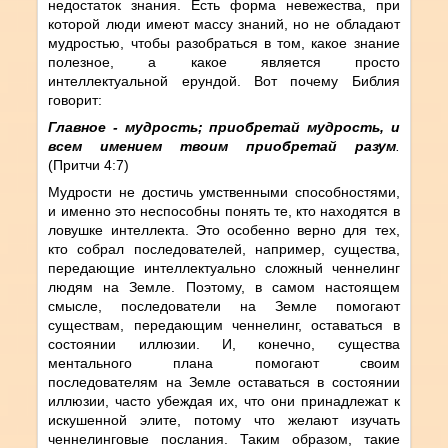
недостаток знания. Есть форма невежества, при
которой люди имеют массу знаний, но не обладают
мудростью, чтобы разобраться в том, какое знание
полезное, а какое является просто
интеллектуальной ерундой. Вот почему Библия
говорит:
Главное - мудрость; приобретай мудрость, и
всем имением твоим приобретай разум
.
(Притчи 4:7)
Мудрости не достичь умственными способностями,
и именно это неспособны понять те, кто находятся в
ловушке интеллекта. Это особенно верно для тех,
кто собрал последователей, например, существа,
передающие интеллектуально сложный ченнелинг
людям на Земле. Поэтому, в самом настоящем
смысле, последователи на Земле помогают
существам, передающим ченнелинг, оставаться в
состоянии иллюзии. И, конечно, существа
ментального плана помогают своим
последователям на Земле оставаться в состоянии
иллюзии, часто убеждая их, что они принадлежат к
искушенной элите, потому что желают изучать
ченнелинговые послания. Таким образом, такие