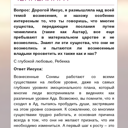
Вопрос: Дорогой Иисус, я размышляла над всей
темой вознесения, и нахожу особенно
интересным то, что ты говоришь, что многие
существа, передающие послания путем
ченнелинга (такие как Аштар), все еще
пребывают в материальном царстве и не
вознеслись. Знают ли эти существа, что они не
вознеслись и пытаются ли вознесенные
владыки просветить их также как и нас?
С глубокой любовью, Ребекка
Ответ Иисуса:
Вознесенные Сонмы работают со всеми
существами на любом уровне, даже на самых
глубоких уровнях эмоционального плана, который
многие люди воспринимали в видениях как
различные уровни Ада. Возможно, вы помните, что я
сходил в Ад, пытаясь пробудить души, застрявшие
на этом уровне сознания. К сожалению, со многими
существами трудно работать, и основная причина
всегда в том, что они не желают признать, что им
необходимо измениться. А первый шаг к росту – это