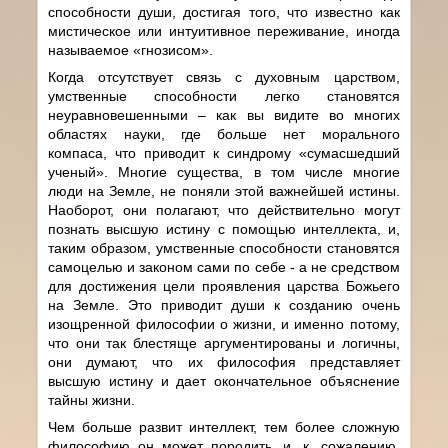
способности души, достигая того, что известно как
мистическое или интуитивное переживание, иногда
называемое «гнозисом».
Когда отсутствует связь с духовным царством,
умственные способности легко становятся
неуравновешенными – как вы видите во многих
областях науки, где больше нет морального
компаса, что приводит к синдрому «сумасшедший
ученый». Многие существа, в том числе многие
люди на Земле, не поняли этой важнейшей истины.
Наоборот, они полагают, что действительно могут
познать высшую истину с помощью интеллекта, и,
таким образом, умственные способности становятся
самоцелью и законом сами по себе - а не средством
для достижения цели проявления царства Божьего
на Земле. Это приводит души к созданию очень
изощренной философии о жизни, и именно потому,
что они так блестяще аргументированы и логичны,
они думают, что их философия представляет
высшую истину и дает окончательное объяснение
тайны жизни.
Чем больше развит интеллект, тем более сложную
философию он может породить, и, к, сожалению,