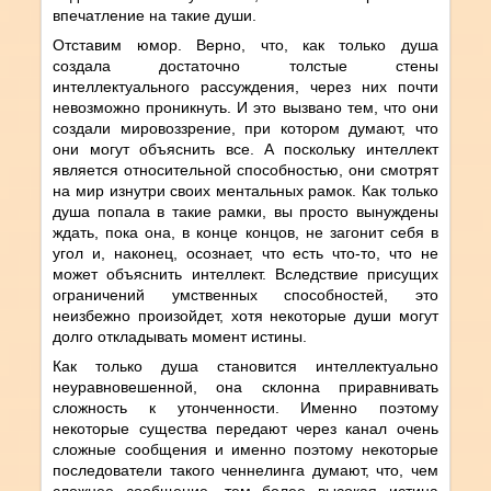
впечатление на такие души.
Отставим юмор. Верно, что, как только душа
создала достаточно толстые стены
интеллектуального рассуждения, через них почти
невозможно проникнуть. И это вызвано тем, что они
создали мировоззрение, при котором думают, что
они могут объяснить все. А поскольку интеллект
является относительной способностью, они смотрят
на мир изнутри своих ментальных рамок. Как только
душа попала в такие рамки, вы просто вынуждены
ждать, пока она, в конце концов, не загонит себя в
угол и, наконец, осознает, что есть что-то, что не
может объяснить интеллект. Вследствие присущих
ограничений умственных способностей, это
неизбежно произойдет, хотя некоторые души могут
долго откладывать момент истины.
Как только душа становится интеллектуально
неуравновешенной, она склонна приравнивать
сложность к утонченности. Именно поэтому
некоторые существа передают через канал очень
сложные сообщения и именно поэтому некоторые
последователи такого ченнелинга думают, что, чем
сложнее сообщение, тем более высокая истина