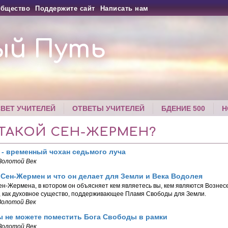
бщество
Поддержите сайт
Написать нам
ый Путь
СВЕТ УЧИТЕЛЕЙ
ОТВЕТЫ УЧИТЕЛЕЙ
БДЕНИЕ 500
Н
 ТАКОЙ СЕН-ЖЕРМЕН?
 - временный чохан седьмого луча
Золотой Век
 Сен-Жермен и что он делает для Земли и Века Водолея
н-Жермена, в котором он объясняет кем являетесь вы, кем являются Возне
, как духовное существо, поддерживающее Пламя Свободы для Земли.
Золотой Век
 не можете поместить Бога Свободы в рамки
Золотой Век