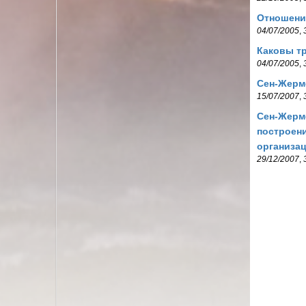
Отношени
04/07/2005
,
Каковы т
04/07/2005
,
Сен-Жерме
15/07/2007
,
Сен-Жерме
построени
организа
29/12/2007
,