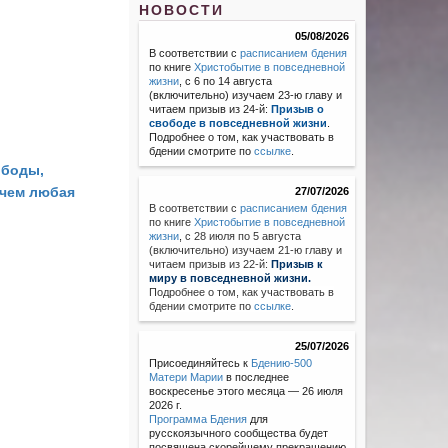
НОВОСТИ
05/08/2026
В соответствии с
расписанием бдения
по книге
Христобытие в повседневной
жизни
, с 6 по 14 августа
(включительно) изучаем 23-ю главу и
читаем призыв из 24-й:
Призыв о
свободе в повседневной жизни
.
Подробнее о том, как участвовать в
бдении смотрите по
ссылке
.
ободы,
 чем любая
27/07/2026
В соответствии с
расписанием бдения
по книге
Христобытие в повседневной
жизни
,
с 28 июля по 5 августа
(включительно) изучаем 21-ю главу и
читаем призыв из 22-й:
Призыв к
миру в повседневной жизни.
Подробнее о том, как участвовать в
бдении смотрите по
ссылке
.
25/07/2026
Присоединяйтесь к
Бдению-500
Матери Марии
в последнее
воскресенье этого месяца — 26 июля
2026 г.
Программа Бдения
для
русскоязычного сообщества будет
посвящена скорейшему прекращению