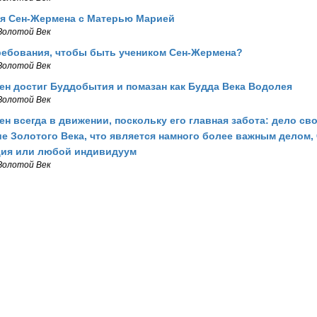
я Сен-Жермена с Матерью Марией
Золотой Век
ребования, чтобы быть учеником Сен-Жермена?
Золотой Век
н достиг Буддобытия и помазан как Будда Века Водолея
Золотой Век
н всегда в движении, поскольку его главная забота: дело св
е Золотого Века, что является намного более важным делом,
ция или любой индивидуум
Золотой Век