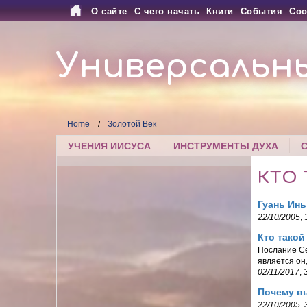
О сайте
С чего начать
Книги
События
Соо
Универсальн
Home
Золотой Век
УЧЕНИЯ ИИСУСА
ИНСТРУМЕНТЫ ДУХА
КТО
Гуань Инь
22/10/2005
,
Кто такой
Послание Се
является он
02/11/2017
,
Почему вы
22/10/2005
,