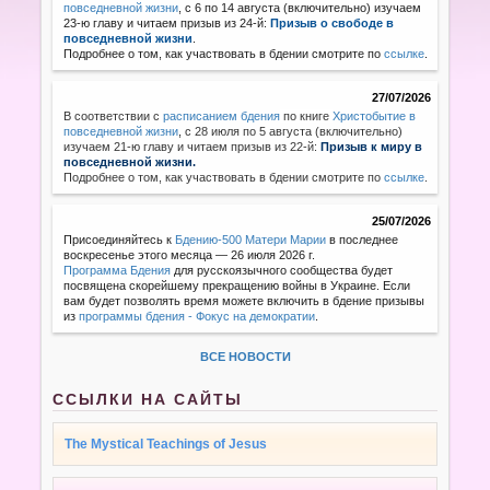
повседневной жизни
, с 6 по 14 августа (включительно) изучаем
23-ю главу и читаем призыв из 24-й:
Призыв о свободе в
повседневной жизни
.
Подробнее о том, как участвовать в бдении смотрите по
ссылке
.
27/07/2026
В соответствии с
расписанием бдения
по книге
Христобытие в
повседневной жизни
,
с 28 июля по 5 августа (включительно)
изучаем 21-ю главу и читаем призыв из 22-й:
Призыв к миру в
повседневной жизни.
Подробнее о том, как участвовать в бдении смотрите по
ссылке
.
25/07/2026
Присоединяйтесь к
Бдению-500 Матери Марии
в последнее
воскресенье этого месяца — 26 июля 2026 г.
Программа Бдения
для русскоязычного сообщества будет
посвящена скорейшему прекращению войны в Украине. Если
вам будет позволять время можете включить в бдение призывы
из
программы бдения - Фокус на демократии
.
ВСЕ НОВОСТИ
ССЫЛКИ НА САЙТЫ
The Mystical Teachings of Jesus