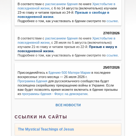
В соответствии с
расписанием бдения
по книге
Христобытие в
повседневной жизни
, с 6 по 14 августа (включительно) изучаем
23-ю главу и читаем призыв из 24-й:
Призыв о свободе в
повседневной жизни
.
Подробнее о том, как участвовать в бдении смотрите по
ссылке
.
27/07/2026
В соответствии с
расписанием бдения
по книге
Христобытие в
повседневной жизни
,
с 28 июля по 5 августа (включительно)
изучаем 21-ю главу и читаем призыв из 22-й:
Призыв к миру в
повседневной жизни.
Подробнее о том, как участвовать в бдении смотрите по
ссылке
.
25/07/2026
Присоединяйтесь к
Бдению-500 Матери Марии
в последнее
воскресенье этого месяца — 26 июля 2026 г.
Программа Бдения
для русскоязычного сообщества будет
посвящена скорейшему прекращению войны в Украине. Если
вам будет позволять время можете включить в бдение призывы
из
программы бдения - Фокус на демократии
.
ВСЕ НОВОСТИ
ССЫЛКИ НА САЙТЫ
The Mystical Teachings of Jesus