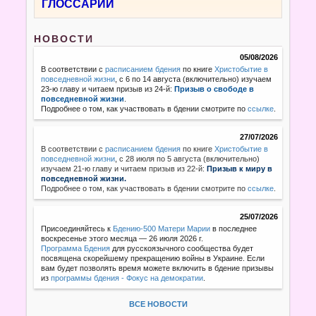
ГЛОССАРИЙ
НОВОСТИ
05/08/2026
В соответствии с
расписанием бдения
по книге
Христобытие в
повседневной жизни
, с 6 по 14 августа (включительно) изучаем
23-ю главу и читаем призыв из 24-й:
Призыв о свободе в
повседневной жизни
.
Подробнее о том, как участвовать в бдении смотрите по
ссылке
.
27/07/2026
В соответствии с
расписанием бдения
по книге
Христобытие в
повседневной жизни
,
с 28 июля по 5 августа (включительно)
изучаем 21-ю главу и читаем призыв из 22-й:
Призыв к миру в
повседневной жизни.
Подробнее о том, как участвовать в бдении смотрите по
ссылке
.
25/07/2026
Присоединяйтесь к
Бдению-500 Матери Марии
в последнее
воскресенье этого месяца — 26 июля 2026 г.
Программа Бдения
для русскоязычного сообщества будет
посвящена скорейшему прекращению войны в Украине. Если
вам будет позволять время можете включить в бдение призывы
из
программы бдения - Фокус на демократии
.
ВСЕ НОВОСТИ