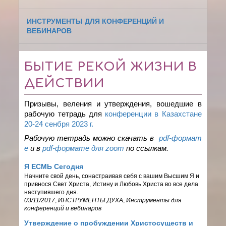
ИНСТРУМЕНТЫ ДЛЯ КОНФЕРЕНЦИЙ И
ВЕБИНАРОВ
БЫТИЕ РЕКОЙ ЖИЗНИ В
ДЕЙСТВИИ
Призывы, веления и утверждения, вошедшие в
рабочую тетрадь для
конференции в Казахстане
20-24 сенбря 2023 г.
Рабочую тетрадь можно скачать в
pdf-формат
е
и в
pdf
-формате для
zoom
по ссылкам.
Я ЕСМЬ Сегодня
Начните свой день, сонастраивая себя с вашим Высшим Я и
привнося Свет Христа, Истину и Любовь Христа во все дела
наступившего дня.
03/11/2017
,
ИНСТРУМЕНТЫ ДУХА
,
Инструменты для
конференций и вебинаров
Утверждение о пробуждении Христосуществ и